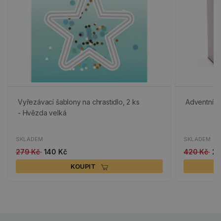
Vyřezávací šablony na chrastidlo, 2 ks
Adventní ka
- Hvězda velká
SKLADEM
SKLADEM
279 Kč
140 Kč
420 Kč
29
KOUPIT