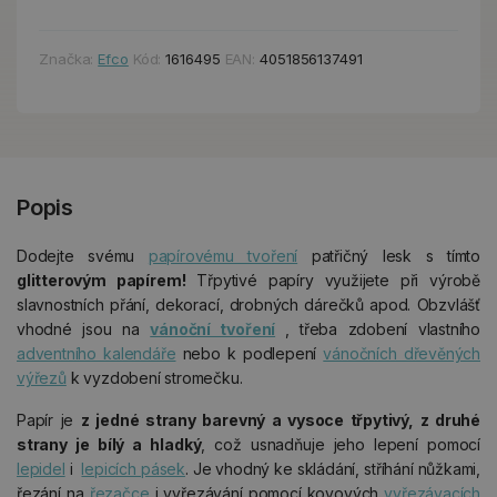
Značka:
Efco
Kód:
1616495
EAN:
4051856137491
Popis
Dodejte svému
papírovému tvoření
patřičný lesk s tímto
glitterovým papírem!
Třpytivé papíry využijete při výrobě
slavnostních přání, dekorací, drobných dárečků apod. Obzvlášť
vhodné jsou na
vánoční tvoření
, třeba zdobení vlastního
adventního kalendáře
nebo k podlepení
vánočních dřevěných
výřezů
k vyzdobení stromečku.
Papír je
z jedné strany barevný a vysoce třpytivý, z druhé
strany je bílý a hladký
, což usnadňuje jeho lepení pomocí
lepidel
i
lepicích pásek
. Je vhodný ke skládání, stříhání nůžkami,
řezání na
řezačce
i vyřezávání pomocí kovových
vyřezávacích