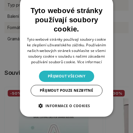
Typ produktu
Papíry, kreativní bloky
Tyto webové stránky
Balení
kus
používají soubory
cookie.
Formát
A4
Gramáž
200 g/m2
Tyto webové stránky používají soubory cookie
ke zlepšení uživatelského zážitku. Používáním
našich webových stránek souhlasíte se všemi
soubory cookie v souladu s našimi zásadami
používání souborů cookie.
Více informací
Související produkty
PŘIJMOUT VŠECHNY
PŘIJMOUT POUZE NEZBYTNÉ
-50%
-30%
INFORMACE O COOKIES