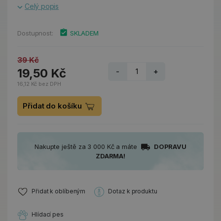
Celý popis
Dostupnost:
SKLADEM
39 Kč
19,50 Kč
-
+
16,12 Kč bez DPH
Přidat do košíku
Nakupte ještě za 3 000 Kč a máte
DOPRAVU
ZDARMA!
Přidat k oblíbeným
Dotaz k produktu
Hlídací pes