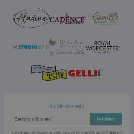
Odběr novinek:
Odebírat
Nestíháte sledovat novinky na našich stránkách?
Přihlaste