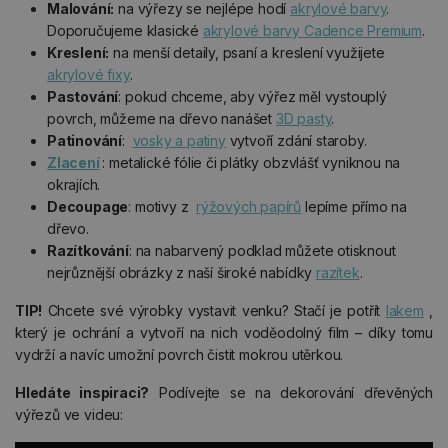
Malování:
na výřezy se nejlépe hodí
akrylové barvy
.
Doporučujeme klasické
akrylové barvy Cadence Premium
.
Kreslení:
na menší detaily, psaní a kreslení využijete
akrylové fixy
.
Pastování
: pokud chceme, aby výřez měl vystouplý
povrch, můžeme na dřevo nanášet
3D pasty
.
Patinování
:
vosky a patiny
vytvoří zdání staroby.
Zlacení
: metalické fólie či plátky obzvlášť vyniknou na
okrajích.
Decoupage
: motivy z
rýžových papírů
lepíme přímo na
dřevo.
Razítkování
: na nabarvený podklad můžete otisknout
nejrůznější obrázky z naší široké nabídky
razítek
.
TIP!
Chcete své výrobky vystavit venku? Stačí je potřít
lakem
,
který je ochrání a vytvoří na nich voděodolný film – díky tomu
vydrží a navíc umožní povrch čistit mokrou utěrkou.
Hledáte inspiraci?
Podívejte se na dekorování dřevěných
výřezů ve videu: