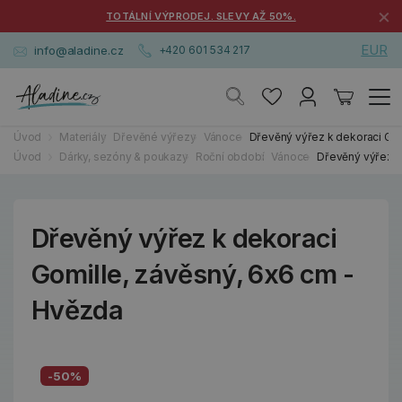
×
TOTÁLNÍ VÝPRODEJ. SLEVY AŽ 50%.
EUR
info@aladine.cz
+420 601 534 217
Úvod
Materiály
Dřevěné výřezy
Vánoce
Dřevěný výřez k dekoraci Gom
Úvod
Dárky, sezóny & poukazy
Roční období
Vánoce
Dřevěný výřez k
Dřevěný výřez k dekoraci
Gomille, závěsný, 6x6 cm -
Hvězda
-50%