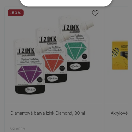
-50%
Diamantová barva Izink Diamond, 80 ml
Akrylové b
SKLADEM