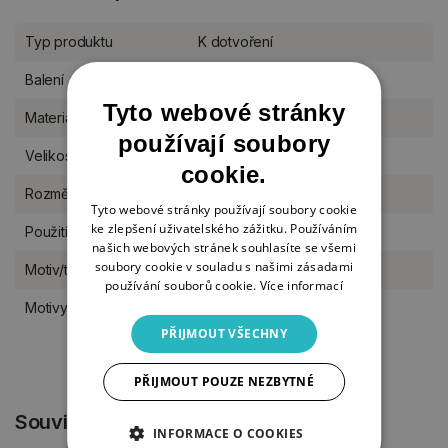
Typ produktu
K dotvoření
Balení
kus
Tyto webové stránky
Materiál
dřevo
používají soubory
Velikost
XS (do 6 cm)
cookie.
Rozměr
6 x 6 cm
Tyto webové stránky používají soubory cookie
ke zlepšení uživatelského zážitku. Používáním
Použití
s otvorem k zavěšení
našich webových stránek souhlasíte se všemi
soubory cookie v souladu s našimi zásadami
Motiv/téma
Vánoce a advent
používání souborů cookie.
Více informací
Motivy výřezů
Vánoce (malý stojan)
PŘIJMOUT VŠECHNY
PŘIJMOUT POUZE NEZBYTNÉ
Související produkty
INFORMACE O COOKIES