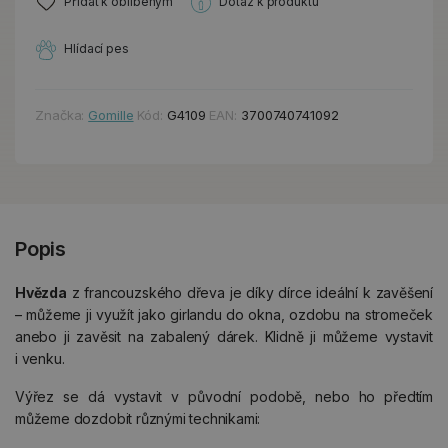
Přidat k oblíbeným
Dotaz k produktu
Hlídací pes
Značka:
Gomille
Kód:
G4109
EAN:
3700740741092
Popis
Hvězda
z francouzského dřeva je díky dírce ideální k zavěšení
– můžeme ji využít jako girlandu do okna, ozdobu na stromeček
anebo ji zavěsit na zabalený dárek. Klidně ji můžeme vystavit
i venku.
Výřez se dá vystavit v původní podobě, nebo ho předtím
můžeme dozdobit různými technikami: