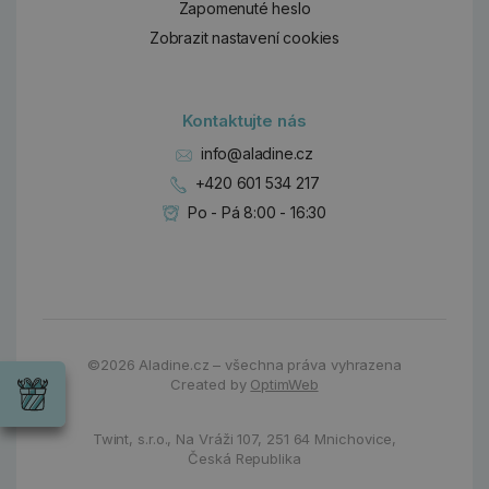
Zapomenuté heslo
Zobrazit nastavení cookies
Kontaktujte nás
info@aladine.cz
+420 601 534 217
Po - Pá 8:00 - 16:30
Dárky
Wrendale
©2026
Aladine.cz – všechna práva vyhrazena
Designs
Created by
OptimWeb
Chci si vybrat
Radost pro
každou
Twint, s.r.o.,
Na Vráži 107
,
251 64 Mnichovice,
příležitost
Česká Republika