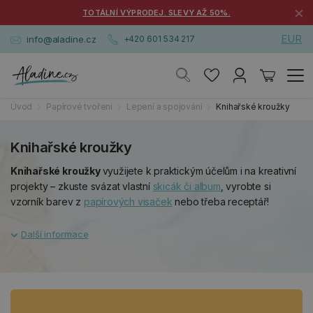
×
TOTÁLNÍ VÝPRODEJ. SLEVY AŽ 50%.
EUR
info@aladine.cz
+420 601 534 217
Úvod
Papírové tvoření
Lepení a spojování
Knihařské kroužky
Knihařské kroužky
Knihařské kroužky
využijete k praktickým účelům i na kreativní
projekty – zkuste svázat vlastní
skicák či album
, vyrobte si
vzorník barev z
papírových visaček
nebo třeba receptář!