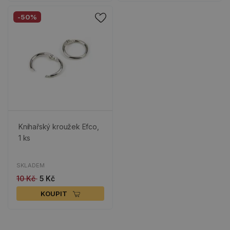
-50%
Knihařský kroužek Efco,
1 ks
SKLADEM
10 Kč
5 Kč
KOUPIT