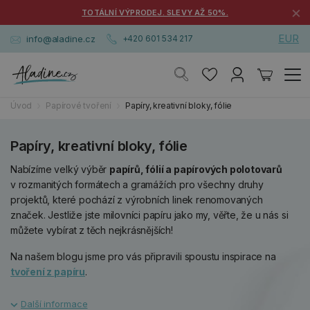
×
TOTÁLNÍ VÝPRODEJ. SLEVY AŽ 50%.
EUR
info@aladine.cz
+420 601 534 217
Úvod
Papírové tvoření
Papíry, kreativní bloky, fólie
Papíry, kreativní bloky, fólie
Nabízíme velký výběr
papírů, fólií a papírových polotovarů
v rozmanitých formátech a gramážích pro všechny druhy
projektů, které pochází z výrobních linek renomovaných
značek. Jestliže jste milovníci papíru jako my, věřte, že u nás si
můžete vybírat z těch nejkrásnějších!
Na našem blogu jsme pro vás připravili spoustu inspirace na
tvoření z papíru
.