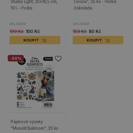
Studio Light, 25x18,5 cm,
Cocoa", 35 ks - Horká
10 l. - Pošta
čokoláda
SKLADEM
SKLADEM
199 Kč
100 Kč
159 Kč
80 Kč
KOUPIT
KOUPIT
-50%
Papírové výseky
"Moonlit Ballroom", 35 ks