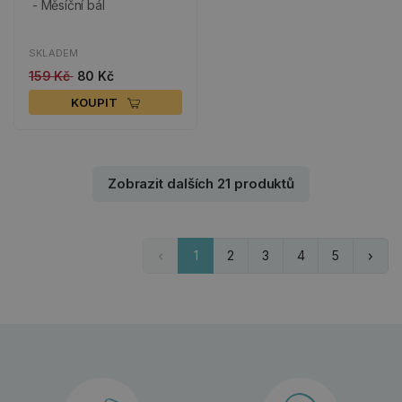
- Měsíční bál
SKLADEM
159 Kč
80 Kč
KOUPIT
Zobrazit dalších 21 produktů
1
2
3
4
5