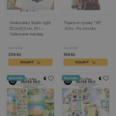
Omalovánky Studio Light,
Papírové výseky "26“,
20,3x20,3 cm, 20 l. -
32 ks - Psi a kočky
Tečkované mandaly
SKLADEM
SKLADEM
209 Kč
159 Kč
KOUPIT
KOUPIT
Novinka
Novinka