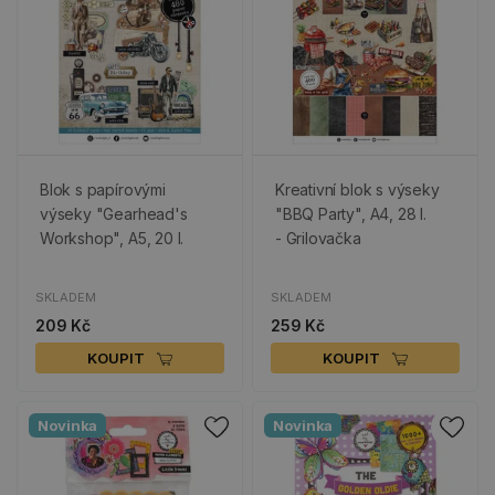
Blok s papírovými
Kreativní blok s výseky
výseky "Gearhead's
"BBQ Party", A4, 28 l.
Workshop", A5, 20 l.
- Grilovačka
SKLADEM
SKLADEM
209 Kč
259 Kč
KOUPIT
KOUPIT
Novinka
Novinka