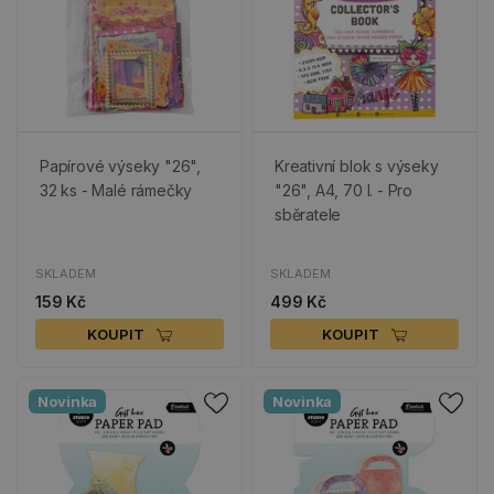
Papírové výseky "26",
Kreativní blok s výseky
32 ks - Malé rámečky
"26", A4, 70 l. - Pro
sběratele
SKLADEM
SKLADEM
159 Kč
499 Kč
KOUPIT
KOUPIT
Novinka
Novinka