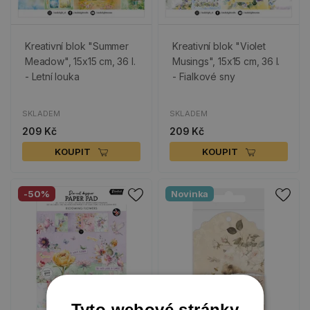
Kreativní blok "Summer
Kreativní blok "Violet
Meadow", 15x15 cm, 36 l.
Musings", 15x15 cm, 36 l.
- Letní louka
- Fialkové sny
SKLADEM
SKLADEM
209 Kč
209 Kč
KOUPIT
KOUPIT
-50%
Novinka
Tyto webové stránky