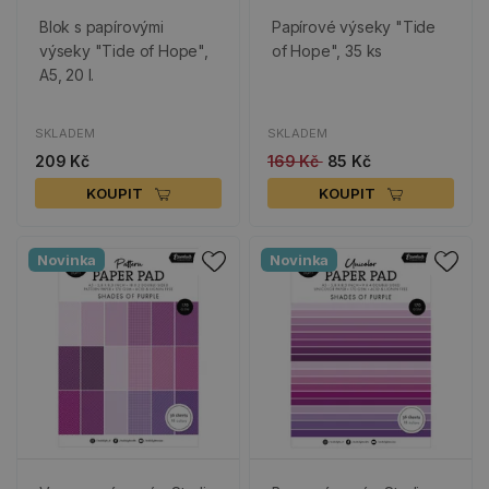
Blok s papírovými
Papírové výseky "Tide
výseky "Tide of Hope",
of Hope", 35 ks
A5, 20 l.
SKLADEM
SKLADEM
209 Kč
169 Kč
85 Kč
KOUPIT
KOUPIT
Novinka
Novinka