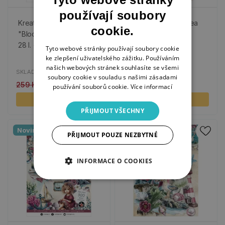
používají soubory
Kreativní blok s výseky
Visačky "Teddy's Tea
cookie.
"Blooming Flowers", A4,
Time“, 20 ks
28 l. - Jarní květy
Tyto webové stránky používají soubory cookie
ke zlepšení uživatelského zážitku. Používáním
našich webových stránek souhlasíte se všemi
SKLADEM
SKLADEM
soubory cookie v souladu s našimi zásadami
259 Kč
130 Kč
149 Kč
používání souborů cookie.
Více informací
KOUPIT
KOUPIT
PŘIJMOUT VŠECHNY
Novinka
-50%
PŘIJMOUT POUZE NEZBYTNÉ
INFORMACE O COOKIES