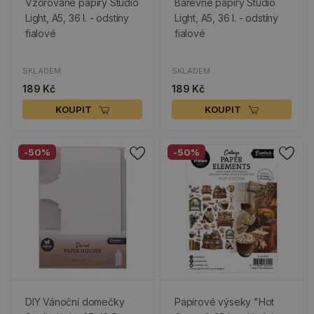
Vzorované papíry Studio
Barevné papíry Studio
Light, A5, 36 l. - odstíny
Light, A5, 36 l. - odstíny
fialové
fialové
SKLADEM
SKLADEM
189 Kč
189 Kč
KOUPIT
KOUPIT
-50%
-50%
DIY Vánoční domečky
Papírové výseky "Hot