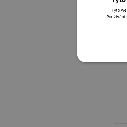
Lepi
Bon
Tyto we
Používání
SKL
79 