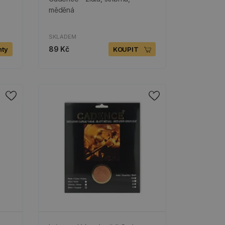
měděná
SKLADEM
89 Kč
nty
KOUPIT