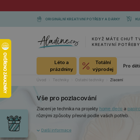
ORIGINÁLNÍ KREATIVNÍ POTŘEBY A DÁRKY
KU
KDYŽ MÁTE CHUŤ T
KREATIVNÍ POTŘEB
Léto a
Totální
Pro dět
prázdniny
výprodej
Úvod
Techniky
Ostatní techniky
Zlacení
Vše pro pozlacování
Dárky
Zlacení je technika na projekty
home deco
a
papíro
Wrendale
různými způsoby přesně podle vašich potřeb.
Designs
Chci si vybrat
Radost pro
každou
příležitost