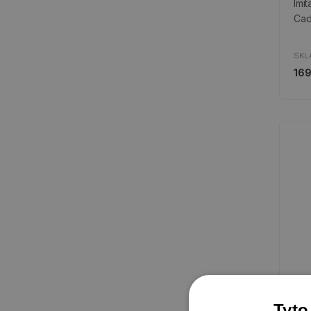
Imi
Ca
SKL
169
Tyto