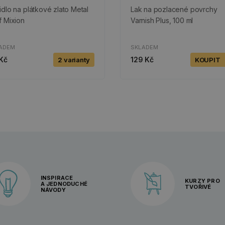
idlo na plátkové zlato Metal
Lak na pozlacené povrchy
f Mixion
Varnish Plus, 100 ml
ADEM
SKLADEM
Kč
129 Kč
2 varianty
KOUPIT
INSPIRACE
KURZY PRO
A JEDNODUCHÉ
TVOŘIVÉ
NÁVODY