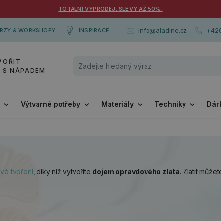
TOTÁLNÍ VÝPRODEJ. SLEVY AŽ 50%.
+420
info@aladine.cz
RZY & WORKSHOPY
INSPIRACE
VOŘIT
Y S NÁPADEM
i
Výtvarné potřeby
Materiály
Techniky
Dár
vé tvoření
, díky níž vytvoříte
dojem opravdového zlata
. Zlatit můžet