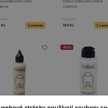
tace plátkového zlata
Imitace plátkového stříbra
dence
Cadence
ADEM
SKLADEM
 Kč
169 Kč
2 varianty
2 varia
-50%
 webové stránky používají soubory co