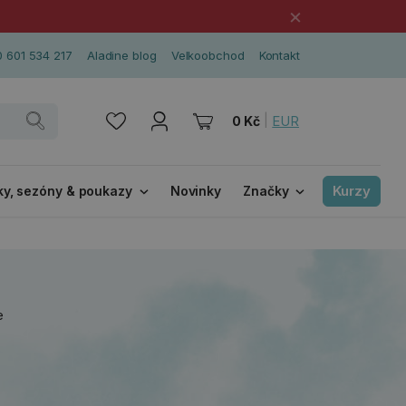
×
 601 534 217
Aladine blog
Velkoobchod
Kontakt
|
EUR
0 Kč
Kurzy
ky, sezóny & poukazy
Novinky
Značky
e