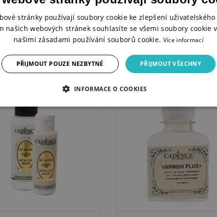
dlo na metalické fólie Foil
Lepidlo na metalické fólie Foi
d, 70 ml - s aplikátorem
Bond, 120 ml
bové stránky používají soubory cookie ke zlepšení uživatelského 
m našich webových stránek souhlasíte se všemi soubory cookie v
našimi zásadami používání souborů cookie.
Více informací
ADEM
SKLADEM
Kč
109 Kč
55 Kč
KOUPIT
KOUPIT
PŘIJMOUT POUZE NEZBYTNÉ
PŘIJMOUT VŠECHNY
INFORMACE O COOKIES