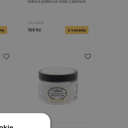
Imitace plátkové mědi Cadence
SKLADEM
169 Kč
nty
2 varianty
okie.