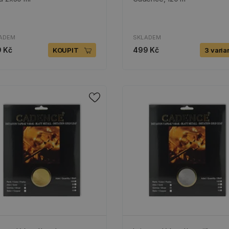
ADEM
SKLADEM
 Kč
499 Kč
KOUPIT
3 varia