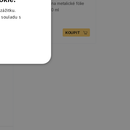
l
Lepicí pasta na metalické fólie
Foil Bond, 150 ml
zážitku.
 souladu s
SKLADEM
129 Kč
KOUPIT