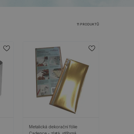
11 PRODUKTŮ
Metalická dekorační fólie
Cadence - zlatá, stříbrná,