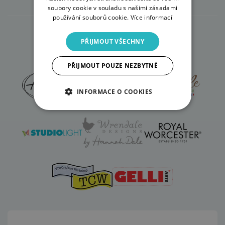
soubory cookie v souladu s našimi zásadami
používání souborů cookie.
Více informací
PŘIJMOUT VŠECHNY
Značky, které zastupujeme
PŘIJMOUT POUZE NEZBYTNÉ
INFORMACE O COOKIES