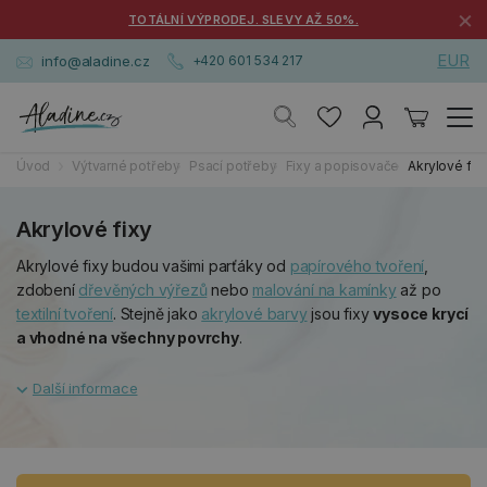
×
TOTÁLNÍ VÝPRODEJ. SLEVY AŽ 50%.
EUR
info@aladine.cz
+420 601 534 217
Úvod
Výtvarné potřeby
Psací potřeby
Fixy a popisovače
Akrylové fix
Akrylové fixy
Akrylové fixy budou vašimi parťáky od
papírového tvoření
,
zdobení
dřevěných výřezů
nebo
malování na kamínky
až po
textilní tvoření
. Stejně jako
akrylové barvy
jsou fixy
vysoce krycí
a vhodné na všechny povrchy
.