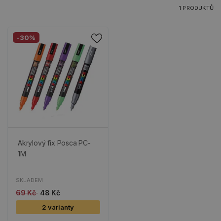
1 PRODUKTŮ
-30%
Akrylový fix Posca PC-
1M
SKLADEM
69 Kč
48 Kč
2 varianty