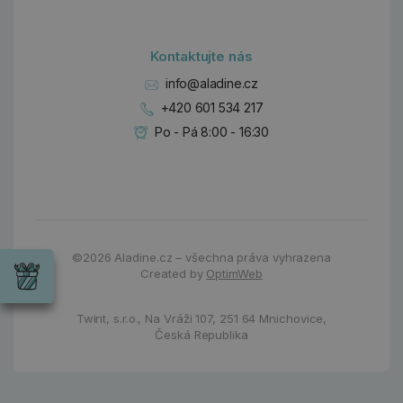
Kontaktujte nás
info@aladine.cz
+420 601 534 217
Po - Pá 8:00 - 16:30
Dárky
Wrendale
©2026
Aladine.cz – všechna práva vyhrazena
Designs
Created by
OptimWeb
Chci si vybrat
Radost pro
každou
příležitost
Twint, s.r.o.,
Na Vráži 107
,
251 64 Mnichovice,
Česká Republika