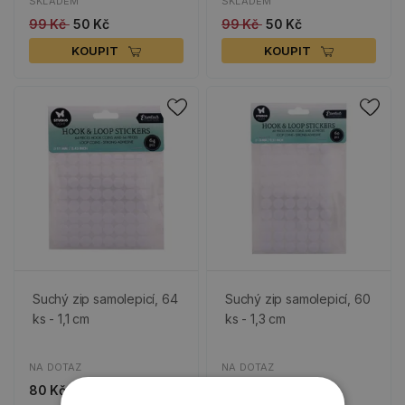
SKLADEM
SKLADEM
99 Kč
50 Kč
99 Kč
50 Kč
KOUPIT
KOUPIT
Suchý zip samolepicí, 64
Suchý zip samolepicí, 60
ks - 1,1 cm
ks - 1,3 cm
NA DOTAZ
NA DOTAZ
80 Kč
110 Kč