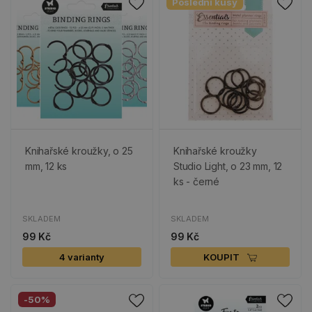
Poslední kusy
Knihařské kroužky, o 25
Knihařské kroužky
mm, 12 ks
Studio Light, o 23 mm, 12
ks - černé
SKLADEM
SKLADEM
99 Kč
99 Kč
4 varianty
KOUPIT
-50%