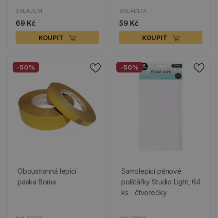
SKLADEM
SKLADEM
69 Kč
59 Kč
KOUPIT
KOUPIT
-50%
-50%
Oboustranná lepicí
Samolepicí pěnové
páska Boma
polštářky Studio Light, 64
ks - čtverečky