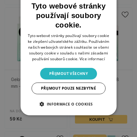
Tyto webové stránky
používají soubory
cookie.
Tyto webové stránky používají soubory cookie
ke zlepšení uživatelského zážitku. Používáním
našich webových stránek souhlasíte se všemi
soubory cookie v souladu s našimi zásadami
používání souborů cookie.
Více informací
PŘIJMOUT VŠECHNY
Gelové lepicí tečky, 4
Gelové lepicí tečky, 8
mm - 110 ks
mm - 200 ks
PŘIJMOUT POUZE NEZBYTNÉ
SKLADEM
INFORMACE O COOKIES
79 Kč
NA DOTAZ
59 Kč
KOUPIT