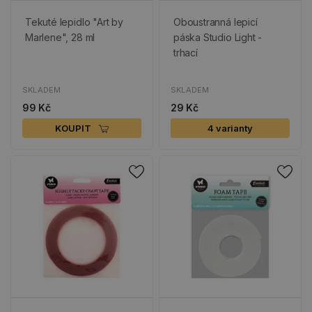
Tekuté lepidlo "Art by
Oboustranná lepicí
Marlene", 28 ml
páska Studio Light -
trhací
SKLADEM
SKLADEM
99 Kč
29 Kč
KOUPIT
4 varianty