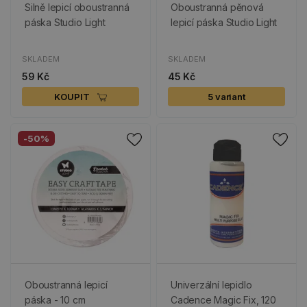
Silně lepicí oboustranná
Oboustranná pěnová
páska Studio Light
lepicí páska Studio Light
SKLADEM
SKLADEM
59 Kč
45 Kč
KOUPIT
5 variant
-50%
Oboustranná lepicí
Univerzální lepidlo
páska - 10 cm
Cadence Magic Fix, 120