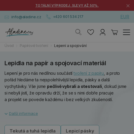
×
TOTÁLNÍ VÝPRODEJ. SLEVY AŽ 50%.
EUR
info@aladine.cz
+420 601 534 217
Úvod
Papírové tvoření
Lepení a spojování
Lepidla na papír a spojovací materiál
Lepení je pro nás nedílnou součástí
tvoření z papíru
, a proto
pořád hledáme ta nejspolehlivější lepidla, pásky a další
vychytávky. Vše jsme
pečlivě vybrali a otestovali
, dokud jsme
si nebyli jistí, že opravdu drží, že se s nimi dobře pracuje
a projekt se povede každému i bez velkých zkušeností.
Tekutá a tuhá lepidla
Lepicí pásky