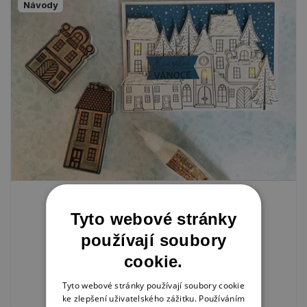
Návody
Svíticí přání
Tyto webové stránky
29. 11. 2023
používají soubory
cookie.
ADVENTNÍ TVOŘENÍ
TVOŘENÍ Z PAPÍRU
PŘÁNÍ
Tyto webové stránky používají soubory cookie
ke zlepšení uživatelského zážitku. Používáním