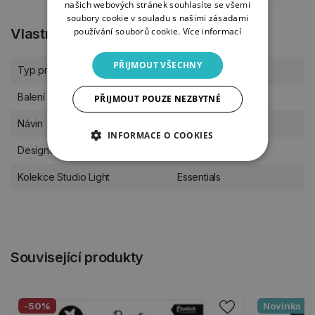
našich webových stránek souhlasíte se všemi
soubory cookie v souladu s našimi zásadami
používání souborů cookie.
Více informací
Vlastnosti produktu
PŘIJMOUT VŠECHNY
Typ produktu
Papírové tvoření
Balení
kus
PŘIJMOUT POUZE NEZBYTNÉ
Návin
20 m
INFORMACE O COOKIES
Designér
Studio Light
Kolekce Studio Light
Essentials
Související produkty
-50%
Novinka