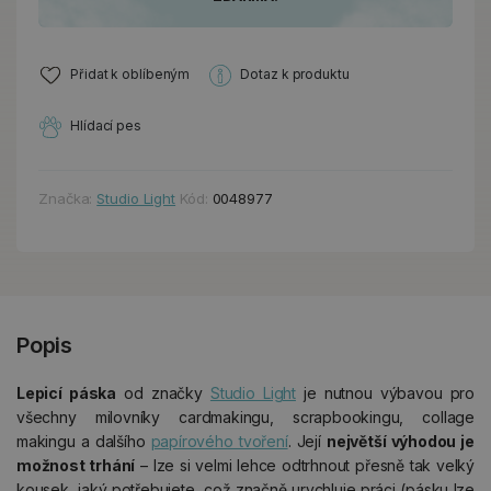
Přidat k oblíbeným
Dotaz k produktu
Hlídací pes
Značka:
Studio Light
Kód:
0048977
Popis
Lepicí páska
od značky
Studio Light
je nutnou výbavou pro
všechny milovníky cardmakingu, scrapbookingu, collage
makingu a dalšího
papírového tvoření
. Její
největší výhodou je
možnost trhání
– lze si velmi lehce odtrhnout přesně tak velký
kousek, jaký potřebujete, což značně urychluje práci (pásku lze