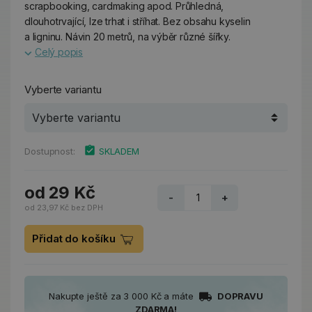
scrapbooking, cardmaking apod. Průhledná,
dlouhotrvající, lze trhat i stříhat. Bez obsahu kyselin
a ligninu. Návin 20 metrů, na výběr různé šířky.
Celý popis
Vyberte variantu
Dostupnost:
SKLADEM
od 29 Kč
-
+
od 23,97 Kč bez DPH
Přidat do košíku
Nakupte ještě za 3 000 Kč a máte
DOPRAVU
ZDARMA!