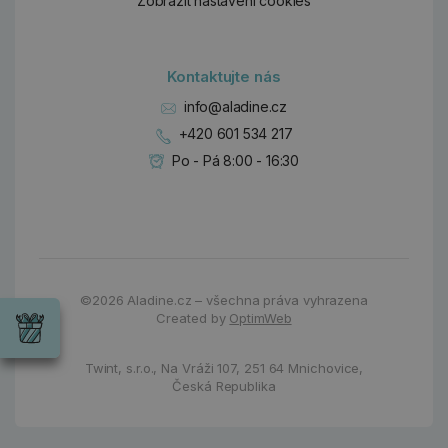
Zobrazit nastavení cookies
Kontaktujte nás
info@aladine.cz
+420 601 534 217
Po - Pá 8:00 - 16:30
Dárky
©2026
Aladine.cz – všechna práva vyhrazena
Wrendale
Created by
OptimWeb
Designs
Chci si vybrat
Radost pro
každou
Twint, s.r.o.,
Na Vráži 107
,
251 64 Mnichovice,
příležitost
Česká Republika