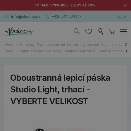
×
TOTÁLNÍ VÝPRODEJ. SLEVY AŽ 50%.
EUR
info@aladine.cz
+420 601 534 217
Úvod
Materiály
Papírové tvoření
Lepení a spojování
Lepicí pásky
Obo
Úvod
Dárky, sezóny & poukazy
Svátky a příležitosti
Back to School
Ob
Oboustranná lepicí páska
Studio Light, trhací -
VYBERTE VELIKOST