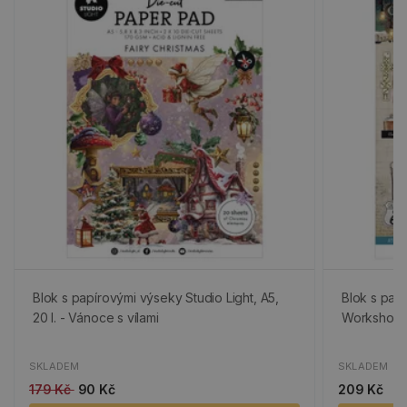
Blok s papírovými výseky Studio Light, A5,
Blok s pap
20 l. - Vánoce s vílami
Workshop", 
SKLADEM
SKLADEM
179 Kč
90 Kč
209 Kč