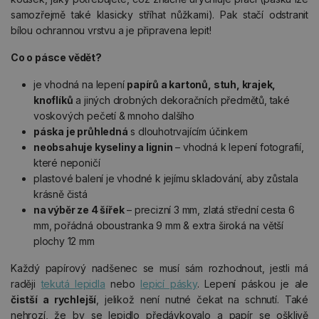
samozřejmě také klasicky stříhat nůžkami). Pak stačí odstranit
bílou ochrannou vrstvu a je připravena lepit!
Co o pásce vědět?
je vhodná na lepení
papírů a kartonů, stuh, krajek,
knoflíků
a jiných drobných dekoračních předmětů, také
voskových pečetí & mnoho dalšího
páska je průhledná
s dlouhotrvajícím účinkem
neobsahuje kyseliny a lignin
– vhodná k lepení fotografií,
které neponičí
plastové balení je vhodné k jejímu skladování, aby zůstala
krásně čistá
na výběr ze 4 šířek
– precizní 3 mm, zlatá střední cesta 6
mm, pořádná oboustranka 9 mm & extra široká na větší
plochy 12 mm
Každý papírový nadšenec se musí sám rozhodnout, jestli má
raději
tekutá lepidla
nebo
lepicí pásky
. Lepení páskou je ale
čistší a rychlejší
, jelikož není nutné čekat na schnutí. Také
nehrozí, že by se lepidlo předávkovalo a papír se ošklivě