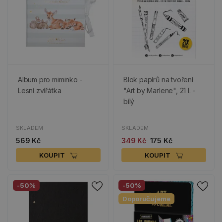
Album pro miminko -
Blok papírů na tvoření
Lesní zvířátka
"Art by Marlene", 21 l. -
bílý
SKLADEM
SKLADEM
569 Kč
349 Kč
175 Kč
KOUPIT
KOUPIT
-50%
-50%
Doporučujeme