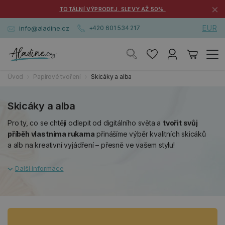
×
TOTÁLNÍ VÝPRODEJ. SLEVY AŽ 50%.
EUR
info@aladine.cz
+420 601 534 217
Úvod
Papírové tvoření
Skicáky a alba
Skicáky a alba
Pro ty, co se chtějí odlepit od digitálního světa a
tvořit svůj
příběh vlastníma rukama
přinášíme výběr kvalitních skicáků
a alb na
kreativní vyjádření – přesně ve vašem stylu!