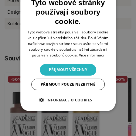
Počet listů
20 listů
Tyto webové stránky
používají soubory
Designér
Art By Marlene
cookie.
Kolekce Studio Light
Essentials
Tyto webové stránky používají soubory cookie
ke zlepšení uživatelského zážitku. Používáním
našich webových stránek souhlasíte se všemi
soubory cookie v souladu s našimi zásadami
používání souborů cookie.
Více informací
Související produkty
PŘIJMOUT VŠECHNY
-50%
-50%
PŘIJMOUT POUZE NEZBYTNÉ
INFORMACE O COOKIES