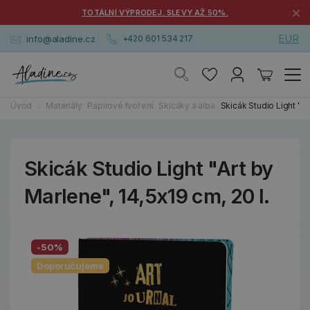
×
TOTÁLNÍ VÝPRODEJ. SLEVY AŽ 50%.
EUR
info@aladine.cz
+420 601 534 217
Úvod
Materiály
Papírové tvoření
Skicáky a alba
Skicák Studio Light "Ar
Skicák Studio Light "Art by
Marlene", 14,5x19 cm, 20 l.
-50%
Doporučujeme