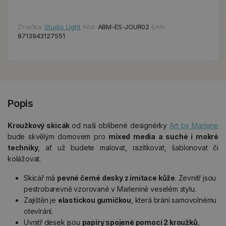
Značka:
Studio Light
Kód:
ABM-ES-JOUR02
EAN:
8713943127551
Popis
Kroužkový skicák
od naší oblíbené designérky
Art by Marlene
bude skvělým domovem pro
mixed media a suché i mokré
techniky
, ať už budete malovat, razítkovat, šablonovat či
kolážovat.
Skicář má
pevné černé desky z imitace kůže
. Zevnitř jsou
pestrobarevně vzorované v Marlenině veselém stylu.
Zajištěn je
elastickou gumičkou
, která brání samovolnému
otevírání.
Uvnitř desek jsou
papíry spojené pomocí 2 kroužků
,