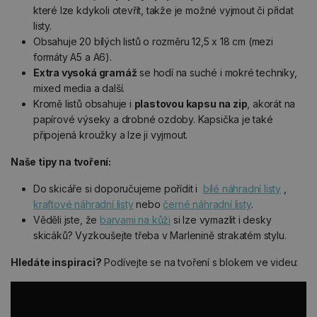
které lze kdykoli otevřít, takže je možné vyjmout či přidat
listy.
Obsahuje 20 bílých listů o rozměru 12,5 x 18 cm (mezi
formáty A5 a A6).
Extra vysoká gramáž
se hodí na suché i mokré techniky,
mixed media a další.
Kromě listů obsahuje i
plastovou kapsu na zip
, akorát na
papírové výseky a drobné ozdoby. Kapsička je také
připojená kroužky a lze ji vyjmout.
Naše tipy na tvoření:
Do skicáře si doporučujeme pořídit i
bílé náhradní listy
,
kraftové náhradní listy
nebo
černé náhradní listy
.
Věděli jste, že
barvami na kůži
si lze vymazlit i desky
skicáků? Vyzkoušejte třeba v Marlenině strakatém stylu.
Hledáte inspiraci?
Podívejte se na tvoření s blokem ve videu: