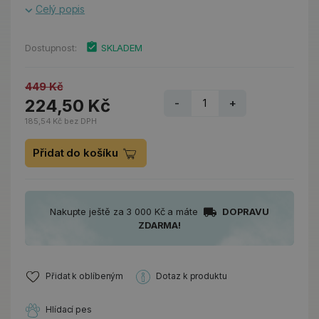
Celý popis
Dostupnost:
SKLADEM
449 Kč
224,50 Kč
-
+
185,54 Kč bez DPH
Přidat do košíku
Nakupte ještě za 3 000 Kč a máte
DOPRAVU
ZDARMA!
Přidat k oblíbeným
Dotaz k produktu
Hlídací pes