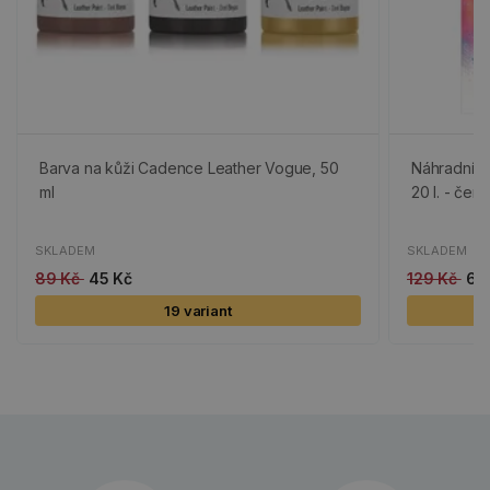
Barva na kůži Cadence Leather Vogue, 50
Náhradní li
ml
20 l. - čern
SKLADEM
SKLADEM
89 Kč
45 Kč
129 Kč
65
19 variant