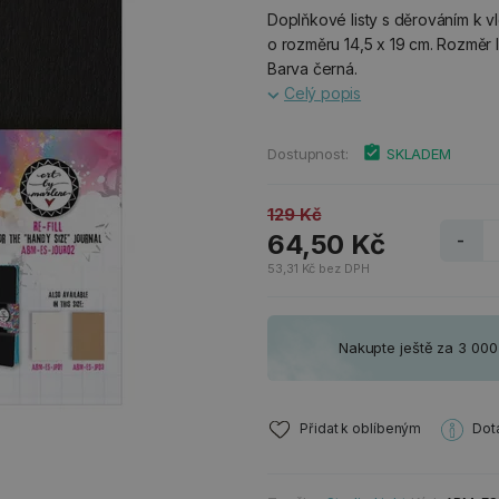
Doplňkové listy s děrováním k v
o rozměru 14,5 x 19 cm. Rozměr li
Barva černá.
Celý popis
Dostupnost:
SKLADEM
129 Kč
64,50 Kč
-
53,31 Kč bez DPH
Nakupte ještě za 3 00
Přidat k oblíbeným
Dot