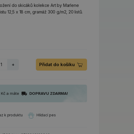
ložení do skicáků kolekce Art by Marlene
stu 12,5 x 18 cm, gramáž 300 g/m2, 20 listů.
+
Přidat do košíku
0 Kč a máte
DOPRAVU ZDARMA!
az k produktu
Hlídací pes