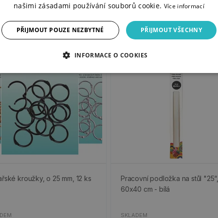
našimi zásadami používání souborů cookie.
Více informací
PŘIJMOUT POUZE NEZBYTNÉ
PŘIJMOUT VŠECHNY
INFORMACE O COOKIES
ařské kroužky, o 25 mm, 12 ks
Pracovní podložka na stůl "25“
60x40 cm - bílá
ADEM
SKLADEM