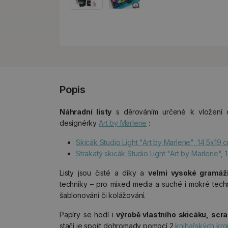
Popis
Náhradní listy
s děrováním určené k vložení 
designérky
Art by Marlene
:
Skicák Studio Light "Art by Marlene", 14,5x19 cm
Strakatý skicák Studio Light "Art by Marlene", 1
Listy jsou čisté a díky a
velmi vysoké gramáž
techniky – pro mixed media a suché i mokré techni
šablonování či kolážování.
Papíry se hodí i
výrobě vlastního skicáku, scr
stačí je spojit dohromady pomocí 2
knihařských kr