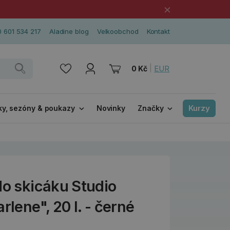
×
 601 534 217
Aladine blog
Velkoobchod
Kontakt
|
EUR
0 Kč
Kurzy
ky, sezóny & poukazy
Novinky
Značky
do skicáku Studio
rlene", 20 l. - černé