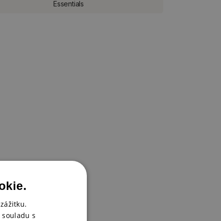
Essentials
okie.
zážitku.
 souladu s