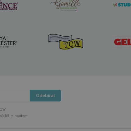
Odebírat
ách?
vědět e-mailem.