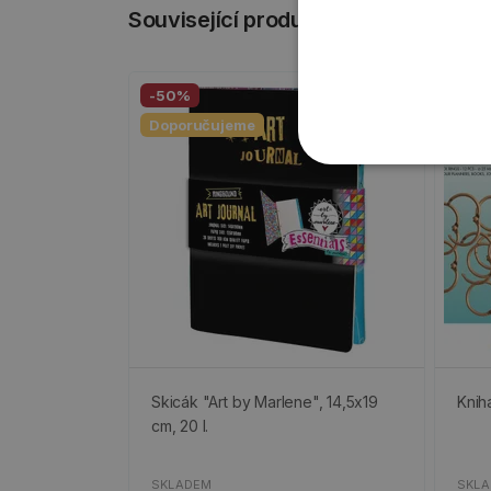
Související produkty
-50%
Doporučujeme
Skicák "Art by Marlene", 14,5x19
Knih
cm, 20 l.
SKLADEM
SKL