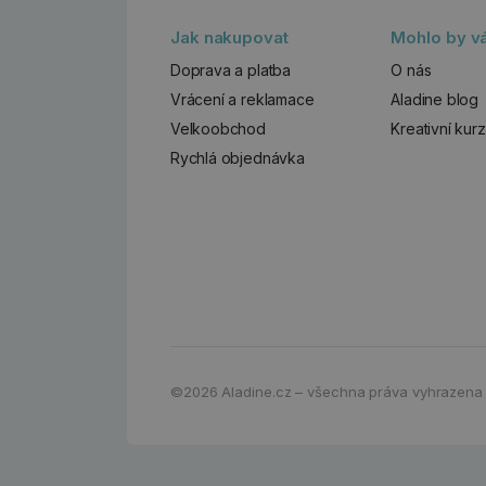
Jak nakupovat
Mohlo by vá
Doprava a platba
O nás
Vrácení a reklamace
Aladine blog
Velkoobchod
Kreativní kur
Rychlá objednávka
©2026
Aladine.cz – všechna práva vyhrazena