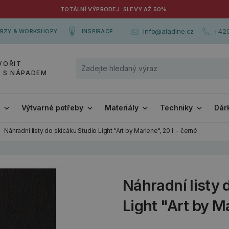
TOTÁLNÍ VÝPRODEJ. SLEVY AŽ 50%.
+420
info@aladine.cz
RZY & WORKSHOPY
INSPIRACE
VOŘIT
Y S NÁPADEM
i
Výtvarné potřeby
Materiály
Techniky
Dár
Náhradní listy do skicáku Studio Light "Art by Marlene", 20 l. - černé
Náhradní listy 
Light "Art by Ma