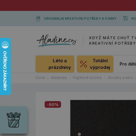
ORIGINÁLNÍ KREATIVNÍ POTŘEBY A DÁRKY
KU
KDYŽ MÁTE CHUŤ T
KREATIVNÍ POTŘEB
Léto a
Totální
Pro dět
prázdniny
výprodej
Úvod
Materiály
Papírové tvoření
Skicáky a alba
Dárky
-50%
Wrendale
Designs
Chci si vybrat
Radost pro
každou
příležitost