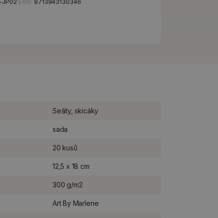
-JP02
EAN:
8713943130346
Sešity, skicáky
sada
20 kusů
12,5 x 18 cm
300 g/m2
Art By Marlene