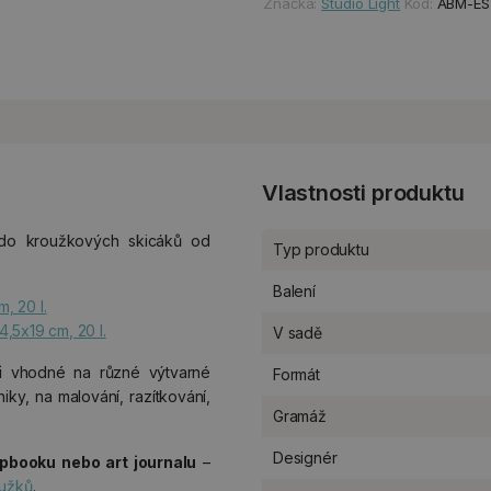
Značka:
Studio Light
Kód:
ABM-ES
Vlastnosti produktu
do kroužkových skicáků od
Typ produktu
Balení
, 20 l.
4,5x19 cm, 20 l.
V sadě
i
vhodné na různé výtvarné
Formát
ky, na malování, razítkování,
Gramáž
Designér
apbooku nebo art journalu
–
oužků
.