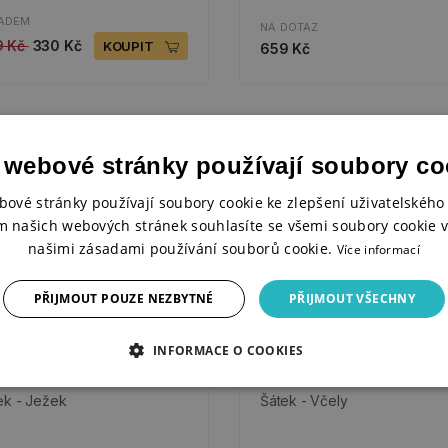
ADEM
NA DOTAZ
9 Kč
330 Kč
KOUPIT
659 Kč
 webové stránky používají soubory co
bové stránky používají soubory cookie ke zlepšení uživatelského 
m našich webových stránek souhlasíte se všemi soubory cookie v
našimi zásadami používání souborů cookie.
Více informací
PŘIJMOUT POUZE NEZBYTNÉ
PŘIJMOUT VŠECHNY
INFORMACE O COOKIES
ek - Ježek
Šátek - Včely