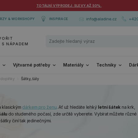
TOTÁLNÍ VÝPRODEJ. SLEVY AŽ 50%.
+420
info@aladine.cz
RZY & WORKSHOPY
INSPIRACE
VOŘIT
Y S NÁPADEM
i
Výtvarné potřeby
Materiály
Techniky
Dár
 doplňky
Šátky, šály
 klasickým
dárkem pro ženu
. Ať už hledáte lehký
letní šátek
na krk,
šálu
do studeného počasí, zde určitě vyberete. Vybírat můžete různé 
 šátky činí tak jedinečnými.