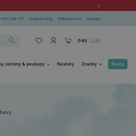
×
 601 534 217
Aladine blog
Velkoobchod
Kontakt
|
EUR
0 Kč
Kurzy
ky, sezóny & poukazy
Novinky
Značky
barvy,