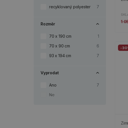
recyklovaný polyester
7
SKL
1 0
Rozměr
70 x 190 cm
1
70 x 90 cm
6
-3
93 x 194 cm
7
Vyprodat
Ano
7
Ne
Zim