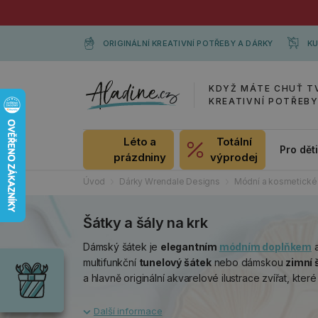
ORIGINÁLNÍ KREATIVNÍ POTŘEBY A DÁRKY
KU
KDYŽ MÁTE CHUŤ T
KREATIVNÍ POTŘEB
Léto a
Totální
Pro dět
prázdniny
výprodej
Úvod
Dárky Wrendale Designs
Módní a kosmetické
Šátky a šály na krk
Dárky
Dámský šátek je
elegantním
módním doplňkem
a
Wrendale
multifunkční
tunelový šátek
nebo dámskou
zimní 
Designs
a hlavně originální akvarelové ilustrace zvířat, které
Chci si vybrat
Radost pro
každou
příležitost