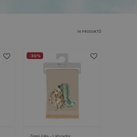
14 PRODUKTŮ
-30%
Zimní šála - Labrador