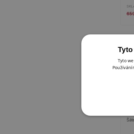
SKL
65
Tyto
Tyto we
Používání
Šát