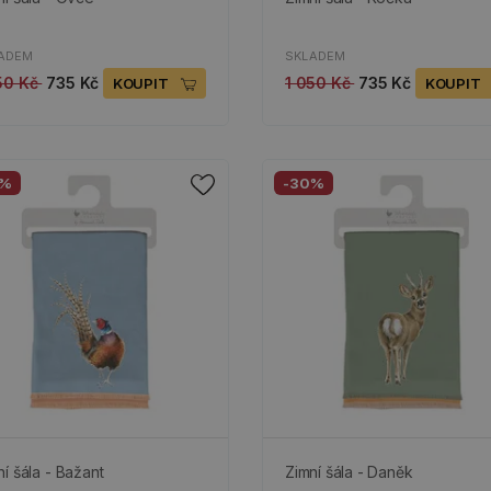
ADEM
SKLADEM
50 Kč
735 Kč
1 050 Kč
735 Kč
KOUPIT
KOUPIT
0%
-30%
ní šála - Bažant
Zimní šála - Daněk