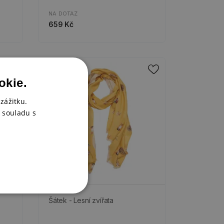
NA DOTAZ
659 Kč
okie.
zážitku.
 souladu s
Šátek - Lesní zvířata