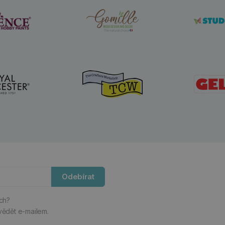
Odebírat
ách?
vědět e-mailem.