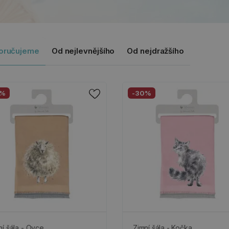
oručujeme
Od nejlevnějšího
Od nejdražšího
0%
-30%
ní šála - Ovce
Zimní šála - Kočka