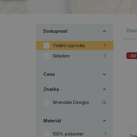
Dop
Dostupnost
Totální výprodej
7
Skladem
7
-3
Cena
Značka
Wrendale Designs
14
Materiál
100% polyester
1
Zim