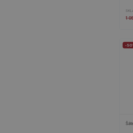
SKL
1 0
-5
Šáte