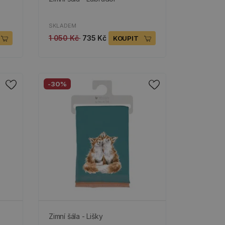
SKLADEM
1 050 Kč
735 Kč
KOUPIT
-30%
Zimní šála - Lišky