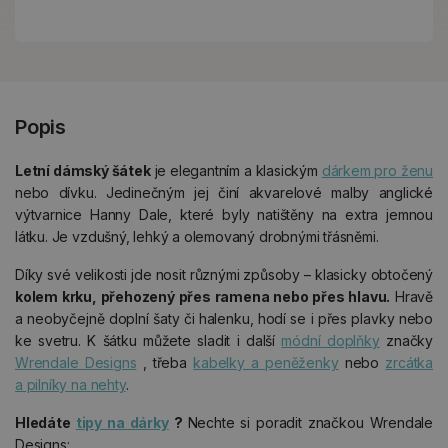
Popis
Letní dámský šátek
je elegantním a klasickým
dárkem pro ženu
nebo dívku. Jedinečným jej činí akvarelové malby anglické
výtvarnice Hanny Dale, které byly natištěny na extra jemnou
látku. Je vzdušný, lehký a olemovaný drobnými třásněmi.
Díky své velikosti jde nosit různými způsoby – klasicky obtočený
kolem krku, přehozený přes ramena nebo přes hlavu.
Hravě
a neobyčejně doplní šaty či halenku, hodí se i přes plavky nebo
ke svetru. K šátku můžete sladit i další
módní doplňky
značky
Wrendale Designs
, třeba
kabelky a peněženky
nebo
zrcátka
a pilníky na nehty
.
Hledáte
tipy na dárky
?
Nechte si poradit značkou Wrendale
Designs: