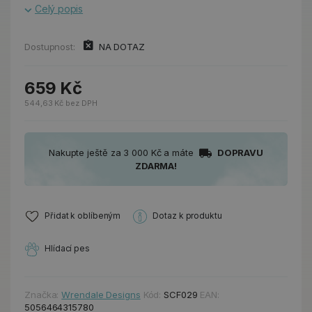
Celý popis
Dostupnost:
NA DOTAZ
659 Kč
544,63 Kč bez DPH
Nakupte ještě za 3 000 Kč a máte
DOPRAVU
ZDARMA!
Přidat k oblíbeným
Dotaz k produktu
Hlídací pes
Značka:
Wrendale Designs
Kód:
SCF029
EAN:
5056464315780