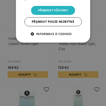
PŘIJMOUT VŠECHNY
PŘIJMOUT POUZE NEZBYTNÉ
INFORMACE O COOKIES
Hobby nůž a náhradní
Náhradní čepele k
čepele Studio Light
hobby noži Studio Light,
5 ks
SKLADEM
SKLADEM
199 Kč
139 Kč
KOUPIT
KOUPIT