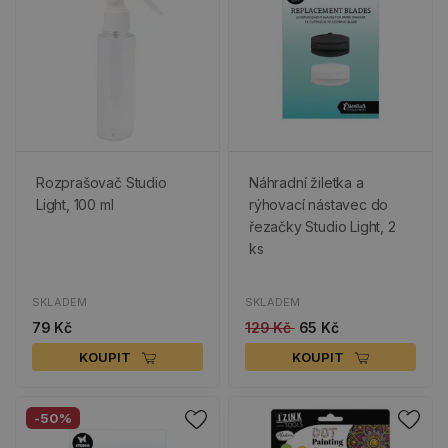
Rozprašovač Studio
Náhradní žiletka a
Light, 100 ml
rýhovací nástavec do
řezačky Studio Light, 2
ks
SKLADEM
SKLADEM
79 Kč
129 Kč
65 Kč
KOUPIT
KOUPIT
-50%