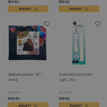
189 Kč
199 Kč
KOUPIT
KOUPIT
Malířská zástěra "25" -
Knihařská kost Studio
černá
Light, 2 ks
SKLADEM
SKLADEM
699 Kč
109 Kč
KOUPIT
KOUPIT