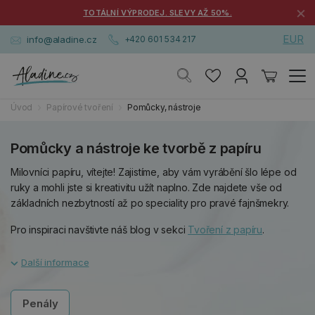
×
TOTÁLNÍ VÝPRODEJ. SLEVY AŽ 50%.
EUR
info@aladine.cz
+420 601 534 217
Úvod
Papírové tvoření
Pomůcky, nástroje
Pomůcky a nástroje ke tvorbě z papíru
Milovníci papíru, vítejte! Zajistíme, aby vám vyrábění šlo lépe od
ruky a mohli jste si kreativitu užít naplno. Zde najdete vše od
základních nezbytností až po speciality pro pravé fajnšmekry.
Pro inspiraci navštivte náš blog v sekci
Tvoření z papíru
.
Penály