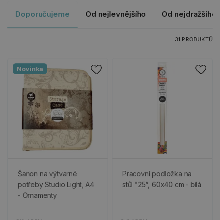
Doporučujeme
Od nejlevnějšího
Od nejdražšího
31 PRODUKTŮ
Novinka
Šanon na výtvarné
Pracovní podložka na
potřeby Studio Light, A4
stůl "25“, 60x40 cm - bílá
- Ornamenty