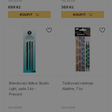
SKLADEM
SKLADEM
699 Kč
369 Kč
KOUPIT
KOUPIT
Blendovací štětce Studio
Tečkovací nástroje
Light, sada 3 ks -
Aladine, 7 ks
Precizní
SKLADEM
SKLADEM