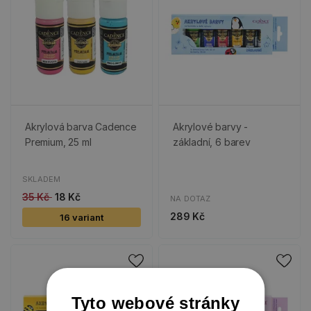
Akrylová barva Cadence
Akrylové barvy -
Premium, 25 ml
základní, 6 barev
SKLADEM
35 Kč
18 Kč
NA DOTAZ
289 Kč
16 variant
Tyto webové stránky