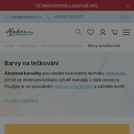
×
TOTÁLNÍ VÝPRODEJ. SLEVY AŽ 50%.
EUR
info@aladine.cz
+420 601 534 217
Úvod
Techniky
Dot painting (tečkování)
Barvy na tečkování
Barvy na tečkování
Akrylové barvičky
jsou ideální na kreativní techniku
tečkování
,
při níž se drobnými tečkami vytváří mandaly a další obrazce.
Použijte je se speciálními
nástroji na tečkování
a začněte tvořit!