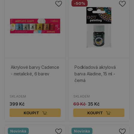
-50%
Akrylové barvy Cadence
Podkladová akrylová
- metalické, 6 barev
barva Aladine, 15 ml -
černá
SKLADEM
SKLADEM
399 Kč
69 Kč
35 Kč
KOUPIT
KOUPIT
Novinka
Novinka