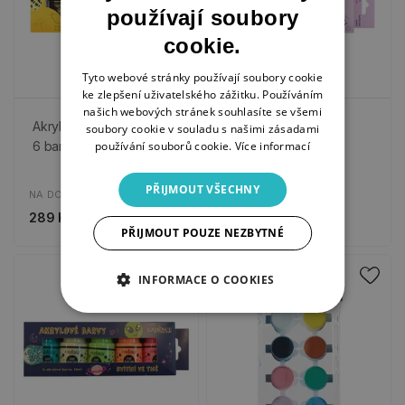
používají soubory
cookie.
Tyto webové stránky používají soubory cookie
ke zlepšení uživatelského zážitku. Používáním
našich webových stránek souhlasíte se všemi
Akrylové barvy - zářivé,
Akrylové barvy -
soubory cookie v souladu s našimi zásadami
6 barev
používání souborů cookie.
pastelové, 6 barev
Více informací
PŘIJMOUT VŠECHNY
NA DOTAZ
NA DOTAZ
289 Kč
289 Kč
PŘIJMOUT POUZE NEZBYTNÉ
INFORMACE O COOKIES