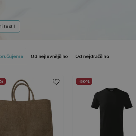
í textil
oručujeme
Od nejlevnějšího
Od nejdražšího
0%
-50%