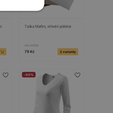
ní
Taška Malfini, střední plátěná
SKLADEM
79 Kč
2 varianty
-50%