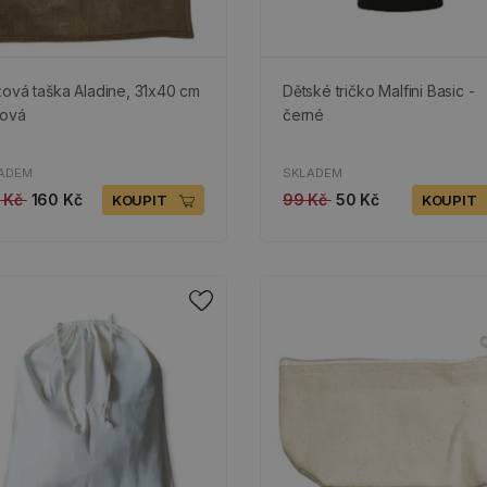
žová taška Aladine, 31x40 cm
Dětské tričko Malfini Basic -
tová
černé
ADEM
SKLADEM
 Kč
160 Kč
99 Kč
50 Kč
KOUPIT
KOUPIT