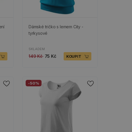
ení
Dámské tričko s lemem City -
tyrkysové
SKLADEM
149 Kč
75 Kč
KOUPIT
-50%