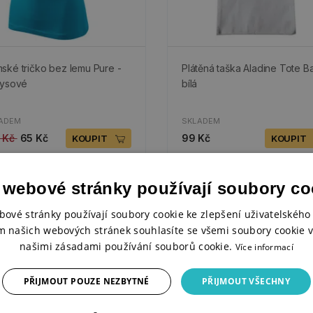
ské tričko bez lemu Pure -
Plátěná taška Aladine Tote B
kysové
bílá
ADEM
SKLADEM
 Kč
65 Kč
99 Kč
KOUPIT
KOUPIT
 webové stránky používají soubory co
0%
-50%
bové stránky používají soubory cookie ke zlepšení uživatelského 
m našich webových stránek souhlasíte se všemi soubory cookie v
našimi zásadami používání souborů cookie.
Více informací
PŘIJMOUT POUZE NEZBYTNÉ
PŘIJMOUT VŠECHNY