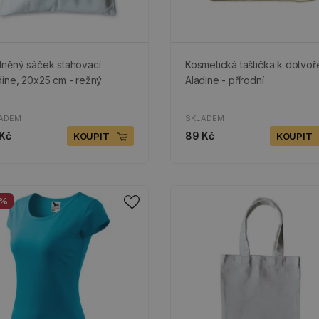
lněný sáček stahovací
Kosmetická taštička k dotvoř
dine, 20x25 cm - režný
Aladine - přírodní
ADEM
SKLADEM
Kč
89 Kč
KOUPIT
KOUPIT
0%