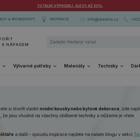
TOTÁLNÍ VÝPRODEJ. SLEVY AŽ 50%.
+420
info@aladine.cz
RZY & WORKSHOPY
INSPIRACE
VOŘIT
Y S NÁPADEM
i
Výtvarné potřeby
Materiály
Techniky
Dár
te si stvořit vlastní
módní kousky nebo bytové dekorace
, zde najd
vás, že jsou vhodné na všechny oblíbené techniky a můžeme je vřele
olštáře
a další – spoustu inspirace najdete na našem blogu v sekci
Tex