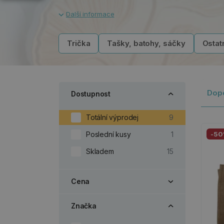
Trička
Tašky, batohy, sáčky
Ostatn
Dop
Dostupnost
Totální výprodej
9
Poslední kusy
1
-5
Skladem
15
Cena
Značka