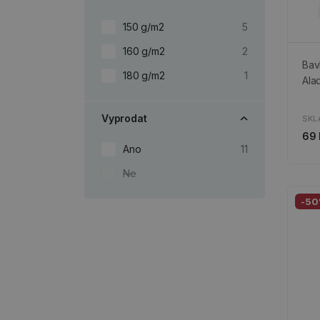
150 g/m2
5
160 g/m2
2
Bav
180 g/m2
1
Ala
Vyprodat
SKL
69 
Ano
11
Ne
-5