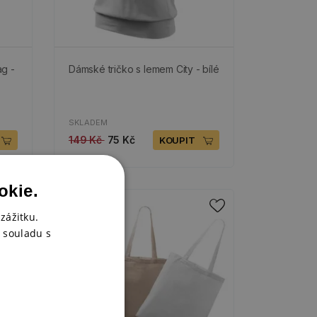
ag -
Dámské tričko s lemem City - bílé
SKLADEM
149 Kč
75 Kč
KOUPIT
okie.
zážitku.
 souladu s