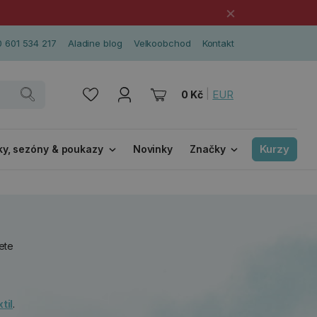
×
 601 534 217
Aladine blog
Velkoobchod
Kontakt
|
EUR
0 Kč
Kurzy
ky, sezóny & poukazy
Novinky
Značky
ete
til
.