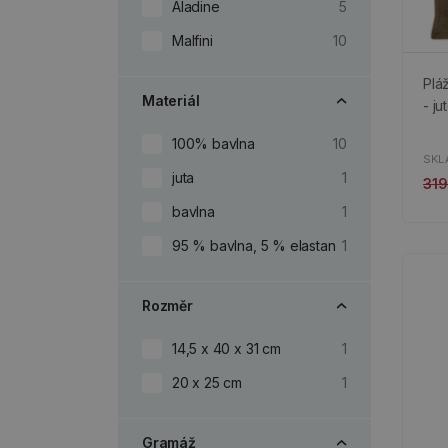
Aladine
5
Malfini
10
Plá
Materiál
- ju
100% bavlna
10
SKL
juta
1
319
bavlna
1
95 % bavlna, 5 % elastan
1
Rozměr
14,5 x 40 x 31 cm
1
20 x 25 cm
1
Gramáž