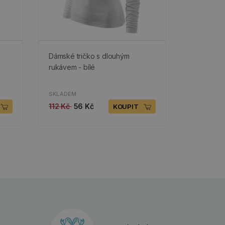
Dámské tričko s dlouhým
rukávem - bílé
SKLADEM
112 Kč
56 Kč
KOUPIT