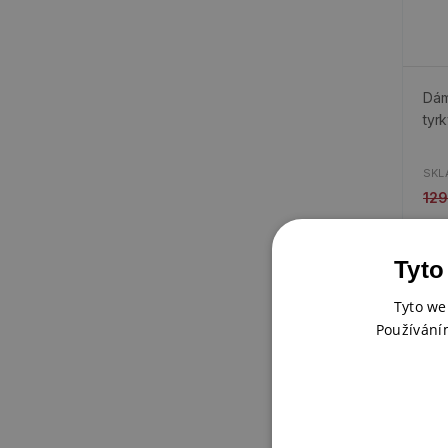
Dám
tyr
SKL
129
Tyto
-5
Tyto we
Používání