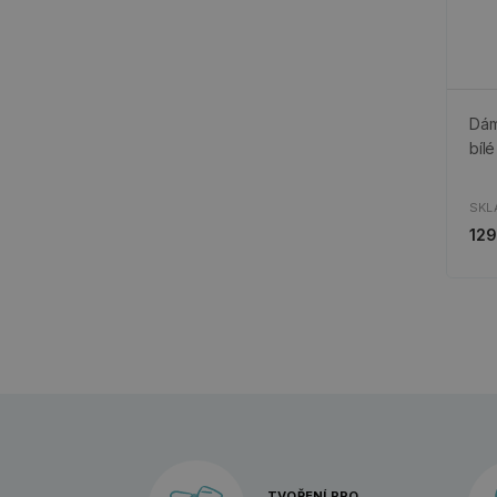
Dám
bílé
SKL
129
TVOŘENÍ PRO