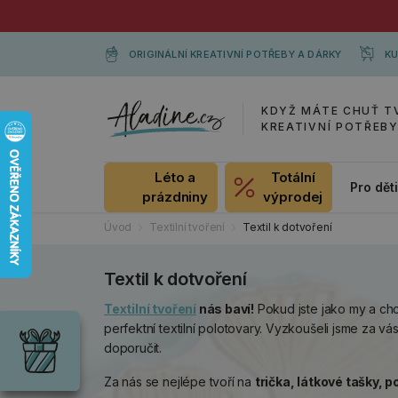
ORIGINÁLNÍ KREATIVNÍ POTŘEBY A DÁRKY
KU
KDYŽ MÁTE CHUŤ T
KREATIVNÍ POTŘEB
Léto a
Totální
Pro dět
prázdniny
výprodej
Úvod
Textilní tvoření
Textil k dotvoření
Textil k dotvoření
Dárky
Textilní tvoření
nás baví!
Pokud jste jako my a chce
Wrendale
perfektní textilní polotovary. Vyzkoušeli jsme za 
Designs
doporučit.
Chci si vybrat
Radost pro
každou
Za nás se nejlépe tvoří na
trička, látkové tašky, p
příležitost