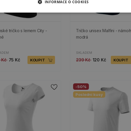
INFORMACE O COOKIES
ské tričko s lemem City -
Tričko unisex Malfini - námoř
né
modrá
ADEM
SKLADEM
9 Kč
75 Kč
239 Kč
120 Kč
KOUPIT
KOUPIT
-50%
Poslední kusy