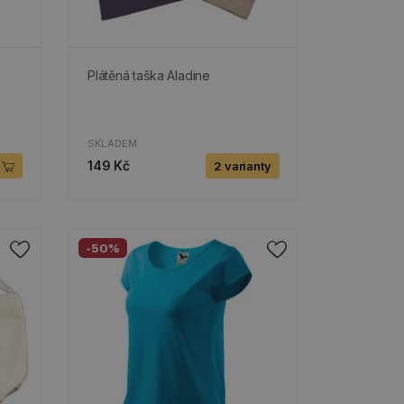
Plátěná taška Aladine
SKLADEM
149 Kč
2 varianty
-50%