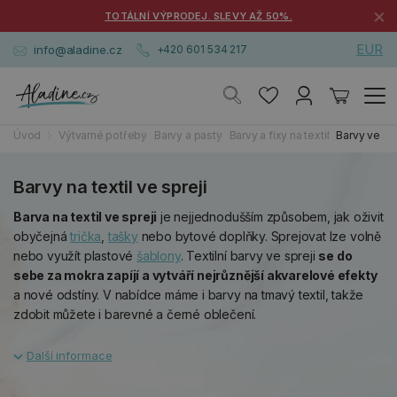
×
TOTÁLNÍ VÝPRODEJ. SLEVY AŽ 50%.
EUR
info@aladine.cz
+420 601 534 217
Úvod
Výtvarné potřeby
Barvy a pasty
Barvy a fixy na textil
Barvy ve spr
Barvy na textil ve spreji
Barva na textil ve spreji
je nejjednodušším způsobem, jak oživit
obyčejná
trička
,
tašky
nebo bytové doplňky. Sprejovat lze volně
nebo využít plastové
šablony
. Textilní barvy ve spreji
se do
sebe za mokra zapíjí a vytváří nejrůznější akvarelové efekty
a nové odstíny. V nabídce máme i barvy na tmavý textil, takže
zdobit můžete i barevné a černé oblečení.