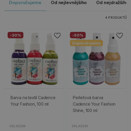
Doporučujeme
Od nejlevnějšího
Od nejdražšího
4 PRODUKTŮ
-30%
-50%
Doporučujeme
Barva na textil Cadence
Perleťová barva
Your Fashion, 100 ml
Cadence Your Fashion
Shine, 100 ml
SKLADEM
SKLADEM