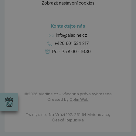
Zobrazit nastavení cookies
Kontaktujte nás
info@aladine.cz
+420 601 534 217
Po - Pá 8:00 - 16:30
Dárky
Wrendale
©2026
Aladine.cz – všechna práva vyhrazena
Designs
Created by
OptimWeb
Chci si vybrat
Radost pro
každou
Twint, s.r.o.,
Na Vráži 107
,
251 64 Mnichovice,
příležitost
Česká Republika