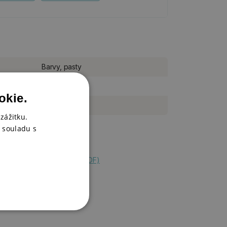
Barvy, pasty
kus
okie.
25 ml
zážitku.
 souladu s
 Premium Acrylic Paint (PDF)