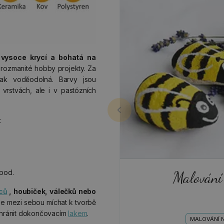
,
vysoce krycí a bohatá na
rozmanité hobby projekty. Za
ak voděodolná. Barvy jsou
vrstvách, ale i v pastózních
:
pod.
Malování
ců
, houbiček, válečků nebo
lze mezi sebou míchat k tvorbě
hránit dokončovacím
lakem
.
MALOVÁNÍ 