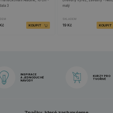
ala 3
malý
ADEM
SKLADEM
 Kč
19 Kč
KOUPIT
KOUPIT
INSPIRACE
KURZY PRO
A JEDNODUCHÉ
TVOŘIVÉ
NÁVODY
Značky, které zastupujeme