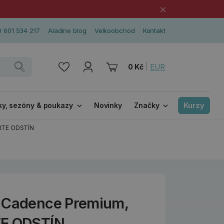
×
 601 534 217
Aladine blog
Velkoobchod
Kontakt
|
EUR
0 Kč
Kurzy
ky, sezóny & poukazy
Novinky
Značky
ERTE ODSTÍN
a Cadence Premium,
TE ODSTÍN