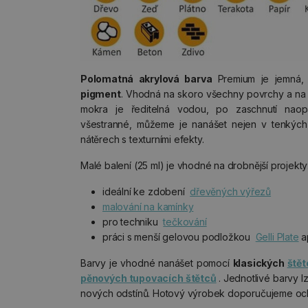
Polomatná akrylová barva
Premium je jemná
pigment
. Vhodná na skoro všechny povrchy a na 
mokra je ředitelná vodou, po zaschnutí naop
všestranné, můžeme je nanášet nejen v tenkých 
nátěrech s texturními efekty.
Malé balení (25 ml) je vhodné na drobnější projekty
ideální ke zdobení
dřevěných výřezů
malování na kamínky
pro techniku
tečkování
práci s menší gelovou podložkou
Gelli Plate
a
Barvy je vhodné nanášet pomocí
klasických
štět
pěnových tupovacích štětců
. Jednotlivé barvy 
nových odstínů. Hotový výrobek doporučujeme oc