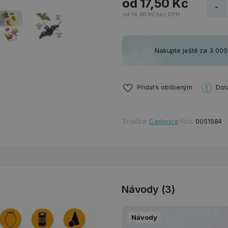
od 17,50 Kč
-
od 14,46 Kč bez DPH
Nakupte ještě za 3 00
Přidat k oblíbeným
Dot
Značka:
Cadence
Kód:
0051584
Návody (3)
Návody