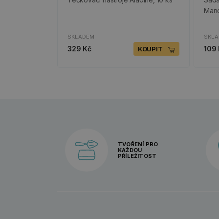
Mand
SKLADEM
SKL
329 Kč
109
KOUPIT
TVOŘENÍ PRO
KAŽDOU
PŘÍLEŽITOST