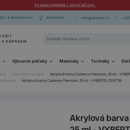
TOTÁLNÍ VÝPRODEJ. SLEVY AŽ 50%.
+420
info@aladine.cz
RZY & WORKSHOPY
INSPIRACE
VOŘIT
Y S NÁPADEM
i
Výtvarné potřeby
Materiály
Techniky
Dár
arvy
Polomatné a matné
Akrylová barva Cadence Premium, 25 ml - VYB
 tečkování
Akrylová barva Cadence Premium, 25 ml - VYBERTE ODSTÍN
Akrylová barv
25 ml - VYBER