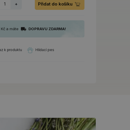
+
Přidat do košíku
0 Kč a máte
DOPRAVU ZDARMA!
az k produktu
Hlídací pes
Návody