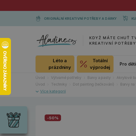
ORIGINÁLNÍ KREATIVNÍ POTŘEBY A DÁRKY
KU
KDYŽ MÁTE CHUŤ T
KREATIVNÍ POTŘEB
Léto a
Totální
Pro dět
prázdniny
výprodej
Úvod
Výtvarné potřeby
Barvy a pasty
Akrylové b
Úvod
Techniky
Dot painting (tečkování)
Barvy na
Dárky
Wrendale
Designs
-50%
Chci si vybrat
Radost pro
každou
příležitost