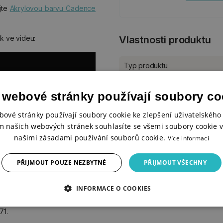
jte
Akrylovou barvu Cadence
Vlastnosti produktu
k ve videu:
Typ produktu
Balení
 webové stránky používají soubory co
Objem
bové stránky používají soubory cookie ke zlepšení uživatelského 
m našich webových stránek souhlasíte se všemi soubory cookie v
Ke stažení
našimi zásadami používání souborů cookie.
Více informací
BEZPEČNOSTNÍ LIST Cadence
PŘIJMOUT POUZE NEZBYTNÉ
PŘIJMOUT VŠECHNY
INFORMACE O COOKIES
71.