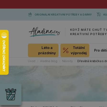
ORIGINÁLNÍ KREATIVNÍ POTŘEBY A DÁRKY
KU
KDYŽ MÁTE CHUŤ T
KREATIVNÍ POTŘEB
Léto a
Totální
Pro dět
prázdniny
výprodej
Úvod
Aladine blog
Návody
Dřevěná krabička s 
Dárky
Wrendale
Designs
Chci si vybrat
Radost pro
každou
příležitost