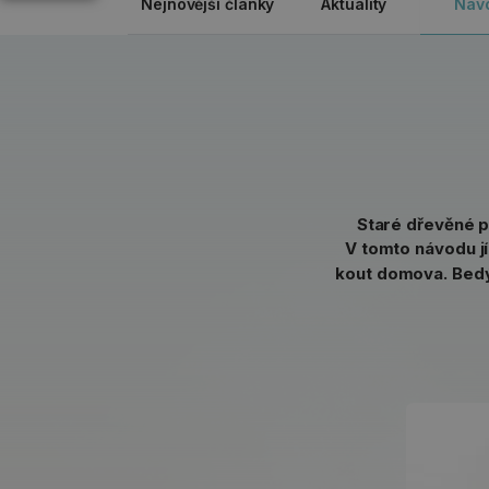
Nejnovější články
Aktuality
Náv
Staré dřevěné p
V tomto návodu jí
kout domova. Bed