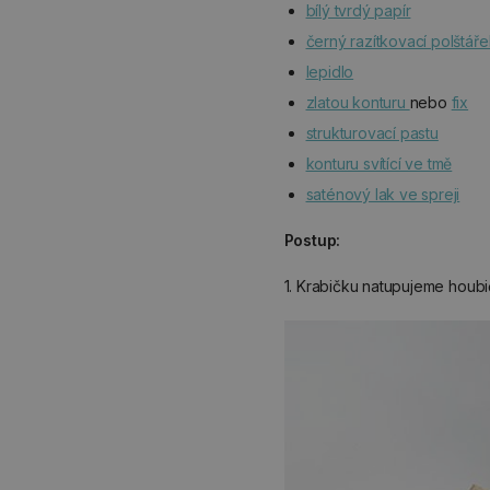
bílý tvrdý papír
černý razítkovací polštáře
lepidlo
zlatou konturu
nebo
fix
strukturovací pastu
konturu svítící ve tmě
saténový lak ve spreji
Postup:
1. Krabičku natupujeme hou