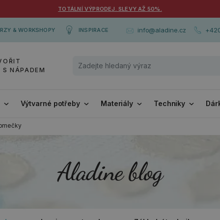
TOTÁLNÍ VÝPRODEJ. SLEVY AŽ 50%.
+420
info@aladine.cz
RZY & WORKSHOPY
INSPIRACE
VOŘIT
Y S NÁPADEM
i
Výtvarné potřeby
Materiály
Techniky
Dár
domečky
Aladine blog