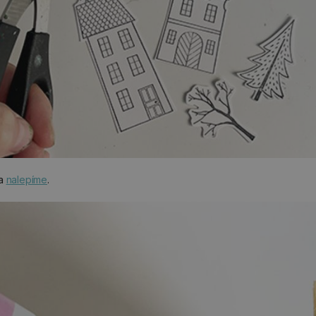
 a
nalepíme
.