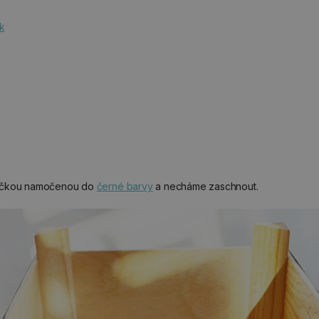
k
bičkou namočenou do
černé barvy
a necháme zaschnout.