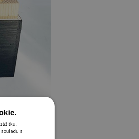
okie.
zážitku.
 souladu s