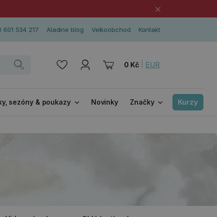
×
 601 534 217
Aladine blog
Velkoobchod
Kontakt
|
EUR
0 Kč
Kurzy
ky, sezóny & poukazy
Novinky
Značky