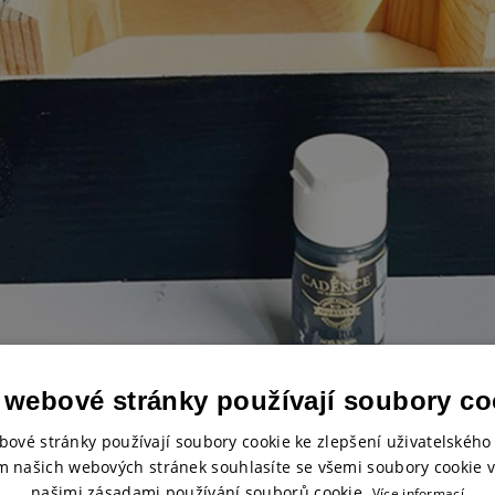
 webové stránky používají soubory co
bové stránky používají soubory cookie ke zlepšení uživatelského 
eme
razítka
domečky a stromy.
m našich webových stránek souhlasíte se všemi soubory cookie v
našimi zásadami používání souborů cookie.
Více informací