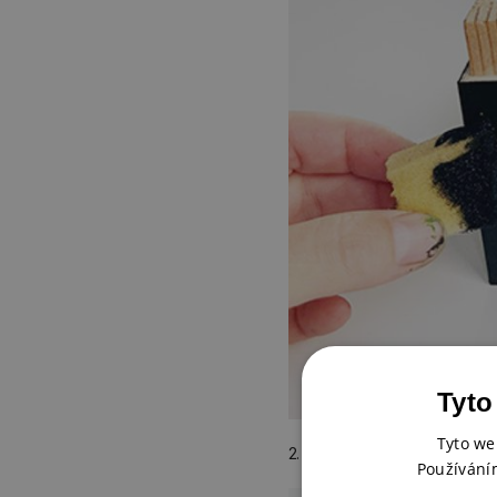
Tyto
Tyto we
2. Na
tvrdý bílý papír
natiskn
Používání