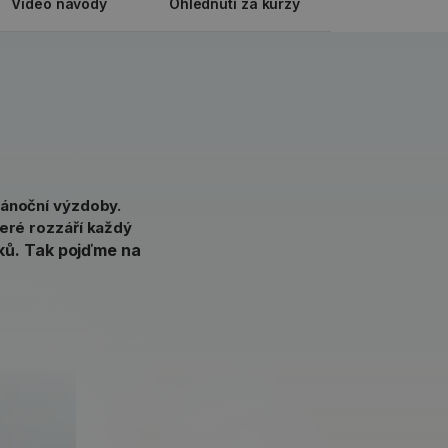
Video návody
Ohlédnutí za kurzy
vánoční výzdoby.
teré rozzáří každý
čků. Tak pojďme na