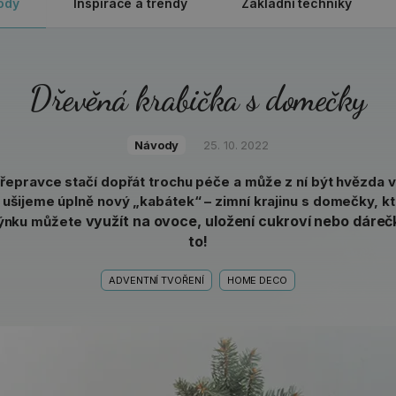
ody
Inspirace a trendy
Základní techniky
Dřevěná krabička s domečky
Návody
25. 10. 2022
řepravce stačí dopřát trochu péče a může z ní být hvězda 
 ušijeme úplně nový „kabátek“ – zimní krajinu s domečky, k
využít na ovoce, uložení cukroví nebo dáre
ýnku můžete
to!
ADVENTNÍ TVOŘENÍ
HOME DECO