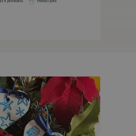
az k produktu
Hlídací pes
Návody