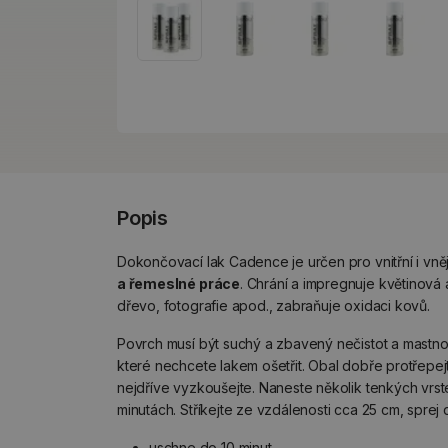
Popis
Dokončovací lak Cadence je určen pro vnitřní i vněj
a řemeslné práce
. Chrání a impregnuje květinová
dřevo, fotografie apod., zabraňuje oxidaci kovů.
Povrch musí být suchý a zbavený nečistot a mastnoty
které nechcete lakem ošetřit. Obal dobře protřepej
nejdříve vyzkoušejte. Naneste několik tenkých vrst
minutách. Stříkejte ze vzdálenosti cca 25 cm, sprej 
uschne do 10 minut