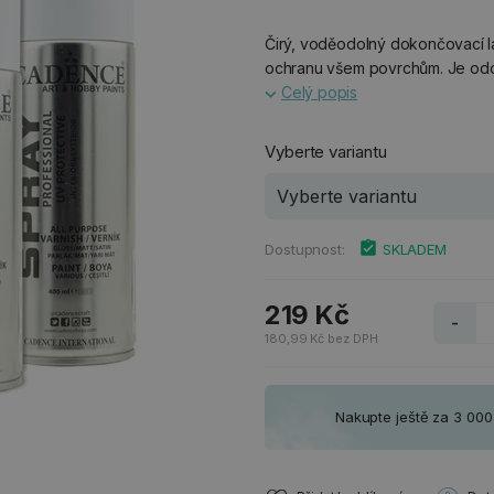
Čirý, voděodolný dokončovací l
ochranu všem povrchům. Je odol
Celý popis
Vyberte variantu
Dostupnost:
SKLADEM
219 Kč
-
180,99 Kč bez DPH
Nakupte ještě za 3 00