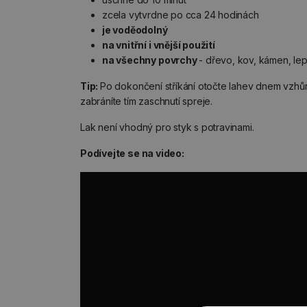
zcela vytvrdne po cca 24 hodinách
je voděodolný
na vnitřní i vnější použití
na všechny povrchy
- dřevo, kov, kámen, lep
Tip:
Po dokončení stříkání otočte lahev dnem vzhůru 
zabráníte tím zaschnutí spreje.
Lak není vhodný pro styk s potravinami.
Podívejte se na video: