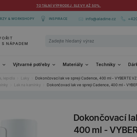
TOTÁLNÍ VÝPRODEJ. SLEVY AŽ 50%.
+420
info@aladine.cz
RZY & WORKSHOPY
INSPIRACE
VOŘIT
Y S NÁPADEM
i
Výtvarné potřeby
Materiály
Techniky
Dár
, lepidla
Laky
Dokončovací lak ve spreji Cadence, 400 ml - VYBERTE V
mínky
Lak na kamínky
Dokončovací lak ve spreji Cadence, 400 ml - VYB
Dokončovací la
400 ml - VYBE