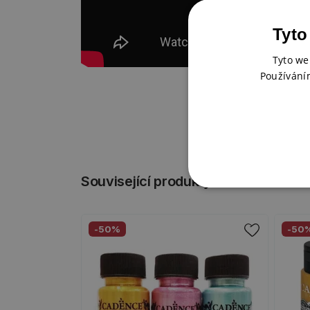
Tyto
Tyto we
Používání
Související produkty
-50%
-50