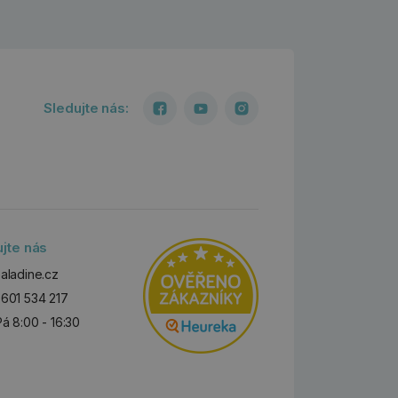
Sledujte nás:
ujte nás
aladine.cz
601 534 217
Pá 8:00 - 16:30