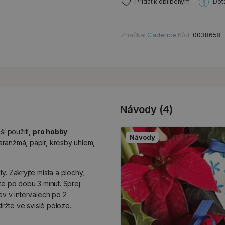
Přidat k oblíbeným
Dot
Značka:
Cadence
Kód:
0038658
Návody (4)
ší použití,
pro hobby
Návody
 aranžmá, papír, kresby uhlem,
. Zakryjte místa a plochy,
te po dobu 3 minut. Sprej
ev v intervalech po 2
držte ve svislé poloze.