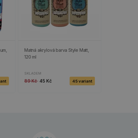
ium,
Matná akrylová barva Style Matt,
120 ml
SKLADEM
89 Kč
45 Kč
iant
45 variant