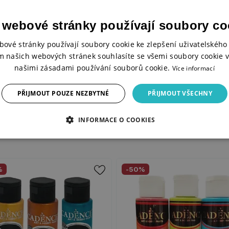
Typ produktu
 webové stránky používají soubory co
Objem
bové stránky používají soubory cookie ke zlepšení uživatelského 
Ke stažení
m našich webových stránek souhlasíte se všemi soubory cookie v
našimi zásadami používání souborů cookie.
Více informací
BEZPEČNOSTNÍ LIST Spray V
PŘIJMOUT POUZE NEZBYTNÉ
PŘIJMOUT VŠECHNY
INFORMACE O COOKIES
%
-50%