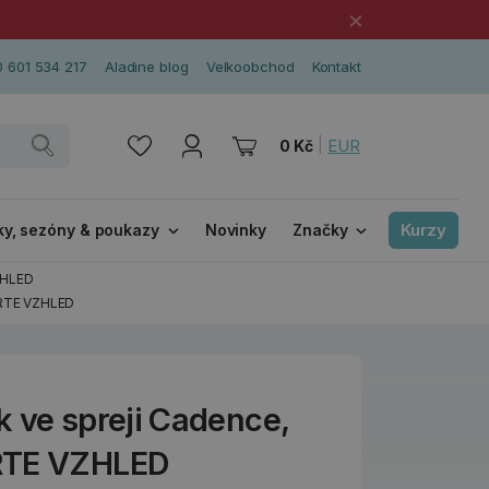
×
 601 534 217
Aladine blog
Velkoobchod
Kontakt
|
EUR
0 Kč
Kurzy
ky, sezóny & poukazy
Novinky
Značky
ZHLED
ERTE VZHLED
k ve spreji Cadence,
RTE VZHLED