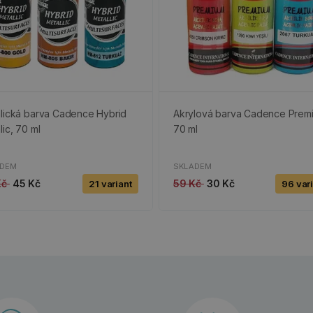
lická barva Cadence Hybrid
Akrylová barva Cadence Prem
lic, 70 ml
70 ml
ADEM
SKLADEM
Kč
45 Kč
59 Kč
30 Kč
21 variant
96 var