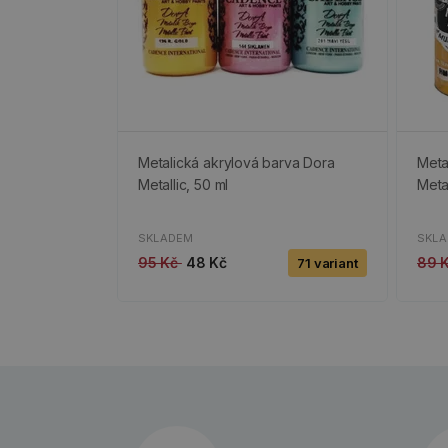
Metalická akrylová barva Dora
Meta
Metallic, 50 ml
Meta
SKLADEM
SKL
95 Kč
48 Kč
89 
71 variant