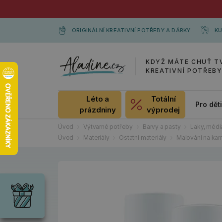
ORIGINÁLNÍ KREATIVNÍ POTŘEBY A DÁRKY
KU
KDYŽ MÁTE CHUŤ T
KREATIVNÍ POTŘEB
Léto a
Totální
Pro dět
prázdniny
výprodej
Úvod
Výtvarné potřeby
Barvy a pasty
Laky, média
Úvod
Materiály
Ostatní materiály
Malování na ka
Dárky
Wrendale
Designs
Chci si vybrat
Radost pro
každou
příležitost