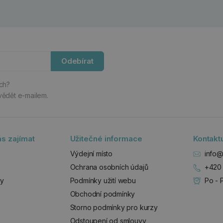
Odebírat
ách?
vědět e-mailem.
s zajímat
Užitečné informace
Kontakt
Výdejní místo
info@
Ochrana osobních údajů
+420 
zy
Podmínky užití webu
Po - 
Obchodní podmínky
Storno podmínky pro kurzy
Odstoupení od smlouvy