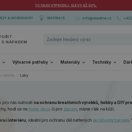
TOTÁLNÍ VÝPRODEJ. SLEVY AŽ 50%.
+420
info@aladine.cz
RZY & WORKSHOPY
INSPIRACE
VOŘIT
Y S NÁPADEM
i
Výtvarné potřeby
Materiály
Techniky
Dár
, lepidla
Laky
e pro nás nutností
na ochranu kreativních výrobků, hobby a DIY pro
rchy, hodí se na
home deco
či pro
zlacení
, máme i lak na kůži.
u i interiéru
, ideální pro ochranu děl natřených
akrylovými barvami
.