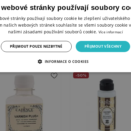
 webové stránky používají soubory co
bové stránky používají soubory cookie ke zlepšení uživatelského 
ěodolný gel na textil Aqua
Dokončovací lak ve spreji
m našich webových stránek souhlasíte se všemi soubory cookie v
ck, 250 ml
Cadence, 400 ml
našimi zásadami používání souborů cookie.
Více informací
ADEM
SKLADEM
PŘIJMOUT POUZE NEZBYTNÉ
PŘIJMOUT VŠECHNY
 Kč
219 Kč
KOUPIT
3 varia
INFORMACE O COOKIES
-50%