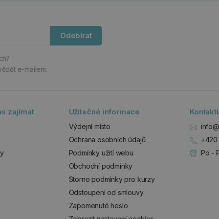
Odebírat
ách?
vědět e-mailem.
s zajímat
Užitečné informace
Kontakt
Výdejní místo
info@
Ochrana osobních údajů
+420 
zy
Podmínky užití webu
Po - 
Obchodní podmínky
Storno podmínky pro kurzy
Odstoupení od smlouvy
Zapomenuté heslo
Zobrazit nastavení cookies