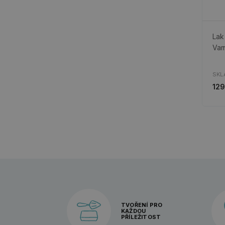
Lak
Varn
SKL
129
TVOŘENÍ PRO
KAŽDOU
PŘÍLEŽITOST