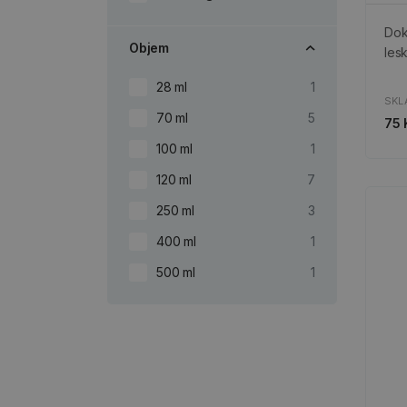
Dok
Objem
lesk
28 ml
1
SKL
70 ml
5
75 
100 ml
1
120 ml
7
250 ml
3
400 ml
1
500 ml
1