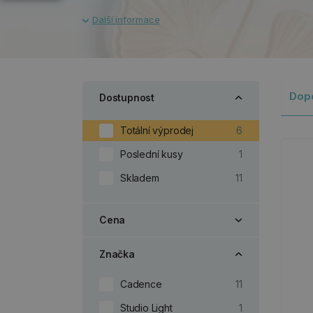
Dop
Dostupnost
Totální výprodej
6
Poslední kusy
1
Skladem
11
Cena
Značka
Cadence
11
Studio Light
1