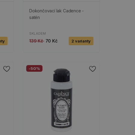
Dokončovací lak Cadence -
satén
SKLADEM
139 Kč
70 Kč
nty
2 varianty
-50%