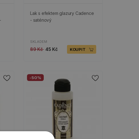
Lak s efektem glazury Cadence
-
- saténový
SKLADEM
89 Kč
45 Kč
KOUPIT
-50%