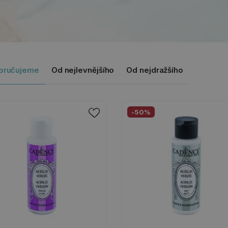
oručujeme
Od nejlevnějšího
Od nejdražšího
-50%