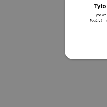
Tyto
Tyto we
Vod
Používání
Blo
SKL
259