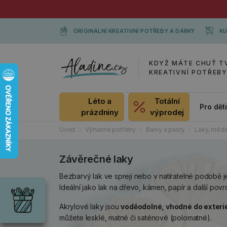
ORIGINÁLNÍ KREATIVNÍ POTŘEBY A DÁRKY
KU
KDYŽ MÁTE CHUŤ T
KREATIVNÍ POTŘEB
Léto a
Totální
Pro dět
prázdniny
výprodej
Úvod
Výtvarné potřeby
Barvy a pasty
Laky, média
Závěrečné laky
Dárky
Bezbarvý lak ve spreji nebo v natíratelné podobě j
Wrendale
Ideální jako lak na dřevo, kámen, papír a další pov
Designs
Chci si vybrat
Akrylové laky jsou
voděodolné, vhodné do exteriér
Radost pro
každou
můžete lesklé, matné či saténové (polomatné).
příležitost