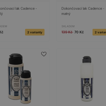
ončovací lak Cadence -
Dokončovací lak Cadence -
lý
matný
ADEM
SKLADEM
Kč
139 Kč
70 Kč
2 varianty
2 varia