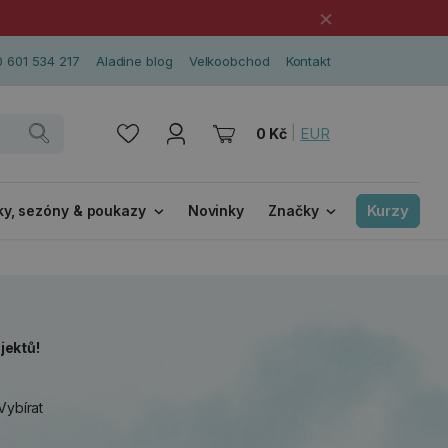
×
 601 534 217
Aladine blog
Velkoobchod
Kontakt
|
EUR
0 Kč
Kurzy
ky, sezóny & poukazy
Novinky
Značky
jektů!
 Vybírat