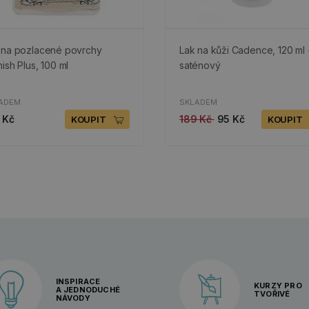
 na pozlacené povrchy
Lak na kůži Cadence, 120 ml 
ish Plus, 100 ml
saténový
ADEM
SKLADEM
 Kč
189 Kč
95 Kč
KOUPIT
KOUPIT
INSPIRACE
KURZY PRO
A JEDNODUCHÉ
TVOŘIVÉ
NÁVODY