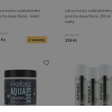
 na tvorbu voděodolného
Lak na tvorbu voděodolného
rchu Aqua Stone - lesklý
povrchu Aqua Stone, 250 ml 
matný
ADEM
NA DOTAZ
 Kč
2 varianty
339 Kč