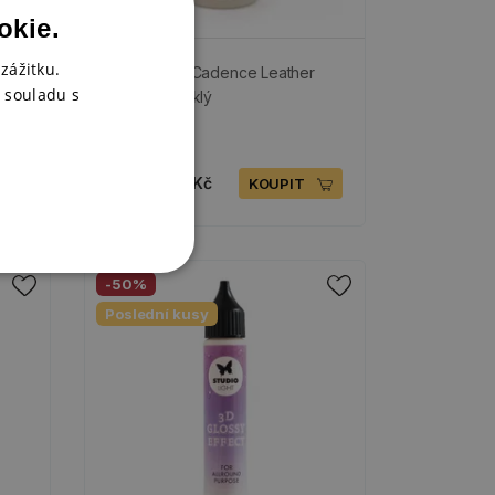
okie.
zážitku.
Lak na kůži Cadence Leather
 souladu s
Design - lesklý
SKLADEM
189 Kč
95 Kč
nty
KOUPIT
-50%
Poslední kusy