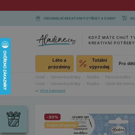
ORIGINÁLNÍ KREATIVNÍ POTŘEBY A DÁRKY
KU
KDYŽ MÁTE CHUŤ T
KREATIVNÍ POTŘEB
Léto a
Totální
Pro dět
prázdniny
výprodej
Úvod
Výtvarné potřeby
Razítka
Pěnová razítka
Úvod
Výtvarné potřeby
Razítka
Výběr dle motivu
Dárky
Wrendale
Designs
-30%
Chci si vybrat
Radost pro
Doporučujeme
každou
příležitost