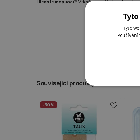
Hledáte inspiraci?
Mrkněte na náš blog do sekc
Tyto
Tyto we
Používání
Související produkty
-50%