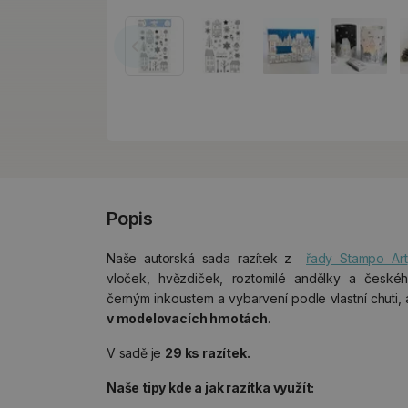
Popis
Naše autorská sada razítek z
řady Stampo Art
vloček, hvězdiček, roztomilé andělky a českého
černým inkoustem a vybarvení podle vlastní chuti,
v modelovacích hmotách
.
V sadě je
29 ks razítek.
Naše tipy kde a jak razítka využít: