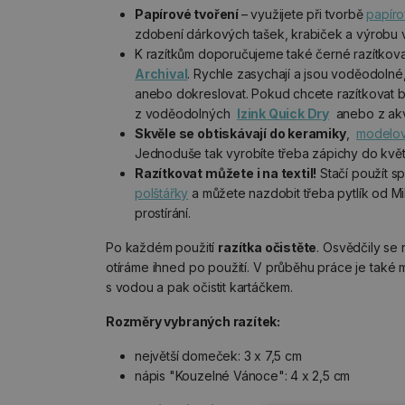
Papírové tvoření
– využijete při tvorbě
papíro
zdobení dárkových tašek, krabiček a výrobu vl
K razítkům doporučujeme také černé razítkova
Archival
. Rychle zasychají a jsou voděodoln
anebo dokreslovat. Pokud chcete razítkovat b
z voděodolných
Izink Quick Dry
anebo z ak
Skvěle se obtiskávají do keramiky
,
modelov
Jednoduše tak vyrobíte třeba zápichy do květ
Razítkovat můžete i na textil!
Stačí použít sp
polštářky
a můžete nazdobit třeba pytlík od M
prostírání.
Po každém použití
razítka očistěte
. Osvědčily se
otíráme ihned po použití. V průběhu práce je tak
s vodou a pak očistit kartáčkem.
Rozměry vybraných razítek:
největší domeček: 3 x 7,5 cm
nápis "Kouzelné Vánoce": 4 x 2,5 cm