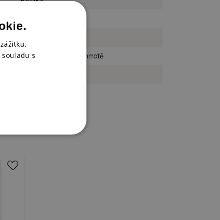
sada
okie.
29 kusů
zážitku.
 souladu s
gumové na pěnové hmotě
Stampo Art