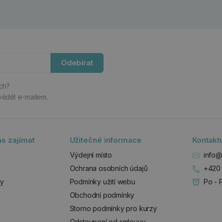
Odebírat
ách?
vědět e-mailem.
s zajímat
Užitečné informace
Kontakt
Výdejní místo
info@
Ochrana osobních údajů
+420 
zy
Podmínky užití webu
Po - 
Obchodní podmínky
Storno podmínky pro kurzy
Odstoupení od smlouvy