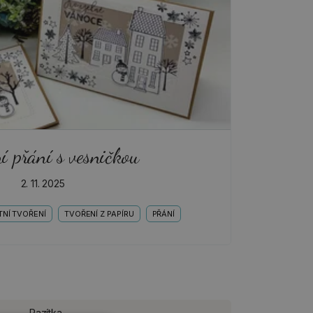
í přání s vesničkou
2. 11. 2025
NÍ TVOŘENÍ
TVOŘENÍ Z PAPÍRU
PŘÁNÍ
Razítka