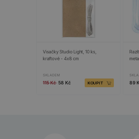
Visačky Studio Light, 10 ks,
Razí
kraftové - 4x8 cm
meta
SKLADEM
SKL
115 Kč
58 Kč
89 
KOUPIT