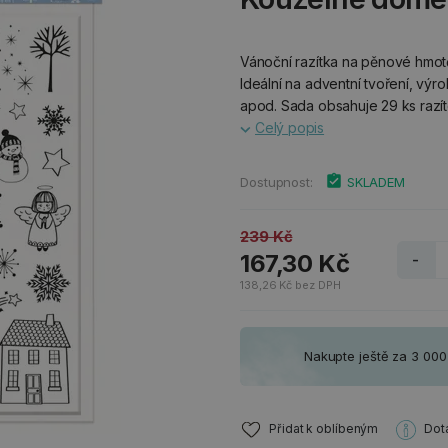
Vánoční razítka na pěnové hmot
Ideální na adventní tvoření, výr
apod. Sada obsahuje 29 ks razít
Celý popis
Dostupnost:
SKLADEM
239 Kč
167,30 Kč
-
138,26 Kč bez DPH
Nakupte ještě za 3 00
Přidat k oblíbeným
Dot