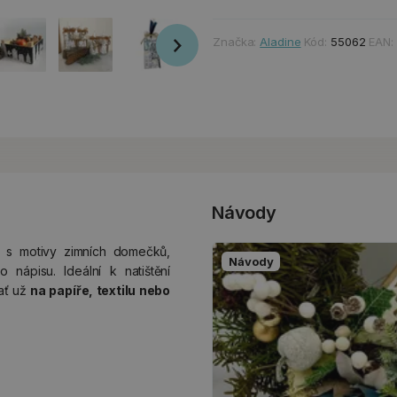
Značka:
Aladine
Kód:
55062
EAN:
Návody
s motivy zimních domečků,
Návody
 nápisu. Ideální k natištění
 ať už
na papíře, textilu nebo