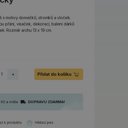
ě s motivy domečků, stromků a vloček.
obu přání, visaček, dekorací, balení dárků
ek. Rozměr archu 13 x 19 cm.
+
Přidat do košíku
0 Kč a máte
DOPRAVU ZDARMA!
az k produktu
Hlídací pes