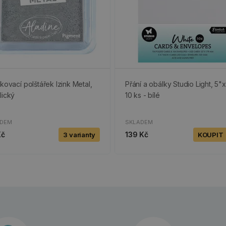
tkovací polštářek Izink Metal,
Přání a obálky Studio Light, 5"x
lický
10 ks - bílé
ADEM
SKLADEM
Kč
139 Kč
3 varianty
KOUPIT