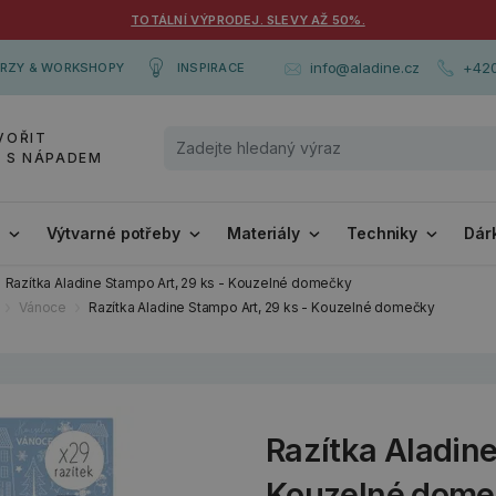
TOTÁLNÍ VÝPRODEJ. SLEVY AŽ 50%.
+420
info@aladine.cz
RZY & WORKSHOPY
INSPIRACE
VOŘIT
Y S NÁPADEM
i
Výtvarné potřeby
Materiály
Techniky
Dár
Razítka Aladine Stampo Art, 29 ks - Kouzelné domečky
Vánoce
Razítka Aladine Stampo Art, 29 ks - Kouzelné domečky
Razítka Aladine
Kouzelné dome