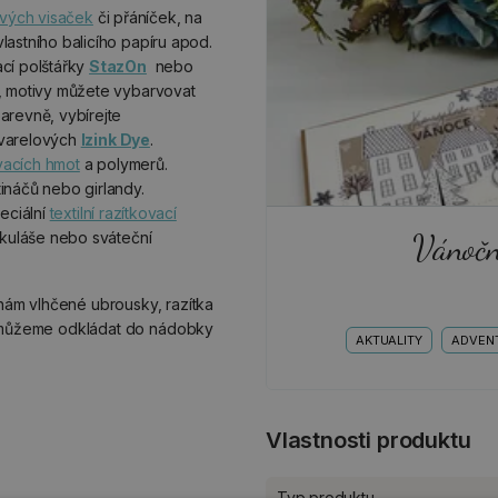
vých visaček
či přáníček, na
astního balicího papíru apod.
cí polštářky
StazOn
nebo
é, motivy můžete vybarvovat
arevně, vybírejte
varelových
Izink Dye
.
acích hmot
a polymerů.
ináčů nebo girlandy.
eciální
textilní razítkovací
Vánočn
ikuláše nebo sváteční
 nám vlhčené ubrousky, razítka
é můžeme odkládat do nádobky
AKTUALITY
ADVENT
Vlastnosti produktu
Typ produktu