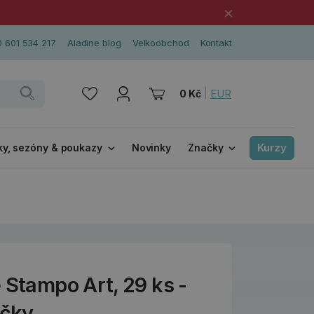
×
 601 534 217
Aladine blog
Velkoobchod
Kontakt
|
EUR
0 Kč
Kurzy
ky, sezóny & poukazy
Novinky
Značky
 Stampo Art, 29 ks -
čky