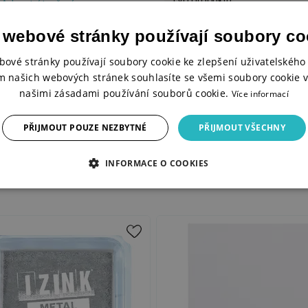
e
Adventní tvoření
.
Balení
 webové stránky používají soubory co
Počet razítek
bové stránky používají soubory cookie ke zlepšení uživatelského 
m našich webových stránek souhlasíte se všemi soubory cookie v
Typ razítka
našimi zásadami používání souborů cookie.
Více informací
Řada razítek Aladine
PŘIJMOUT POUZE NEZBYTNÉ
PŘIJMOUT VŠECHNY
INFORMACE O COOKIES