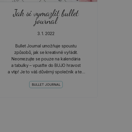
Jak si vymazlit bullet
journal
3. 1. 2022
Bullet Journal umožňuje spoustu
způsobů, jak se kreativně vyřádit.
Neomezujte se pouze na kalendária
a tabulky – vpusťte do BUJO hravost
a vtip! Je to váš důvěrný společník a ten
by neměl být suchar ;-).
BULLET JOURNAL