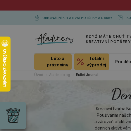
ORIGINÁLNÍ KREATIVNÍ POTŘEBY A DÁRKY
KU
KDYŽ MÁTE CHUŤ T
KREATIVNÍ POTŘEB
Léto a
Totální
Pro dět
prázdniny
výprodej
Úvod
Aladine blog
Bullet Journal
Den
Dárky
Wrendale
Kreativní tvorba Bu
Designs
Chci si vybrat
Používáním našic
Radost pro
a zároveň efektivně
každou
denních aktivit vá
příležitost