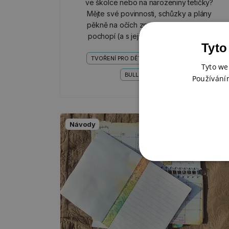
ve školce nebo na narozeniny tetičky?
Mějte své povinnosti, schůzky a plány
pěkně na očích zpracované tak, že je
pochopí (a s jejich plněním pomůžou)
Tyto
i děti.
TVOŘENÍ PRO DĚTI
BACK TO SCHOOL
Tyto we
BULLET JOURNAL
Používání
Návody