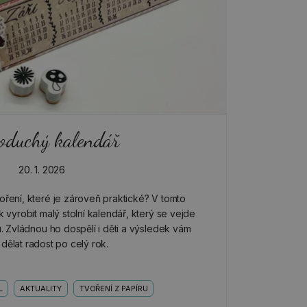
oduchý kalendář
20. 1. 2026
ření, které je zároveň praktické? V tomto
vyrobit malý stolní kalendář, který se vejde
ku. Zvládnou ho dospělí i děti a výsledek vám
dělat radost po celý rok.
L
AKTUALITY
TVOŘENÍ Z PAPÍRU