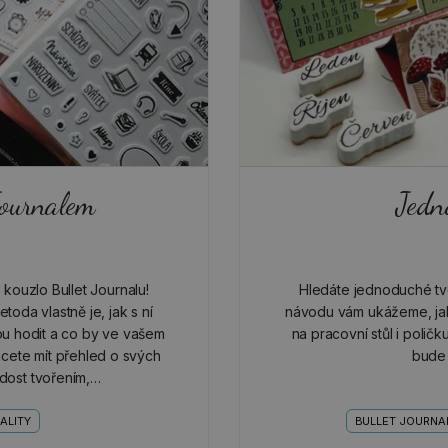
Journalem
Jedn
 kouzlo Bullet Journalu!
Hledáte jednoduché tvo
oda vlastně je, jak s ní
návodu vám ukážeme, jak 
u hodit a co by ve vašem
na pracovní stůl i polič
cete mít přehled o svých
bude 
adost tvořením,…
ALITY
BULLET JOURNA