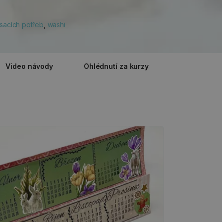
sacích potřeb
,
washi
Video návody
Ohlédnutí za kurzy