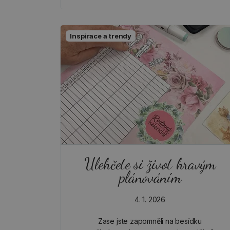
Inspirace a trendy
Ulehčete si život hravým
plánováním
4. 1. 2026
Zase jste zapomněli na besídku