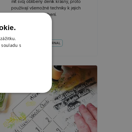
mít svůj oblíbený deník krásný, proto
používají všemožné techniky k jejich
nazdobení.
okie.
zážitku.
BULLET JOURNAL
 souladu s
Inspirace a trendy