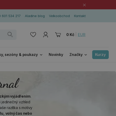
×
 601 534 217
Aladine blog
Velkoobchod
Kontakt
|
EUR
0 Kč
Kurzy
ky, sezóny & poukazy
Novinky
Značky
rnal
eckým vyjádřením
.
i jedinečný vzhled
aše razítka s motivy
olu, volný čas nebo