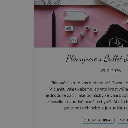
Plánujeme s Bullet 
26. 3. 2026
Plánování, které vás bude bavit? Poznejte
V článku vám ukážeme, co tato kreativní met
jednoduše začít, jaké pomůcky se vám budo
zápisníku rozhodně nemělo chybět. Ať už ch
povinnostech nebo si jen udělat r
BULLET JOURNAL
AKTU