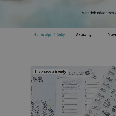
V našich návodech vá
Nejnovější články
Aktuality
Náv
Inspirace a trendy