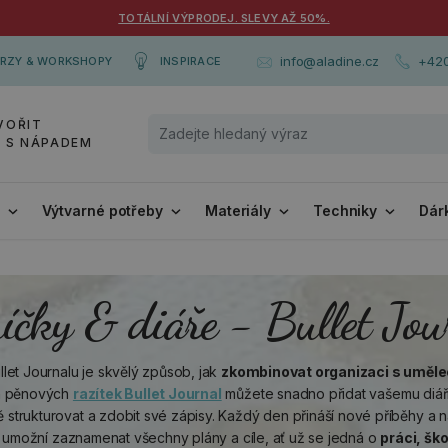
TOTÁLNÍ VÝPRODEJ. SLEVY AŽ 50%.
+420
info@aladine.cz
RZY & WORKSHOPY
INSPIRACE
VOŘIT
Y S NÁPADEM
i
Výtvarné potřeby
Materiály
Techniky
Dár
íčky & diáře - Bullet Jou
llet Journalu je skvělý způsob, jak
zkombinovat organizaci s uměl
h pěnových
razítek Bullet Journal
můžete snadno přidat vašemu diář
 strukturovat a zdobit své zápisy. Každý den přináší nové příběhy a n
m umožní zaznamenat všechny plány a cíle, ať už se jedná o
práci, šk