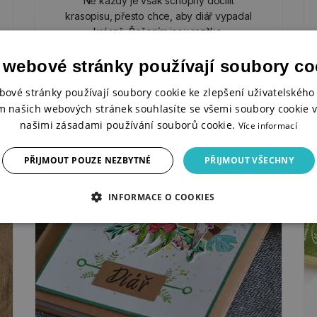
Ne každý je však schopný docílit
krasopisu, přesto chce, aby diář vypadal
krásně. Řešením jsou razítka.
 webové stránky používají soubory co
bové stránky používají soubory cookie ke zlepšení uživatelského 
BULLET JOURNAL
m našich webových stránek souhlasíte se všemi soubory cookie v
našimi zásadami používání souborů cookie.
Více informací
PŘIJMOUT POUZE NEZBYTNÉ
PŘIJMOUT VŠECHNY
Návody
INFORMACE O COOKIES