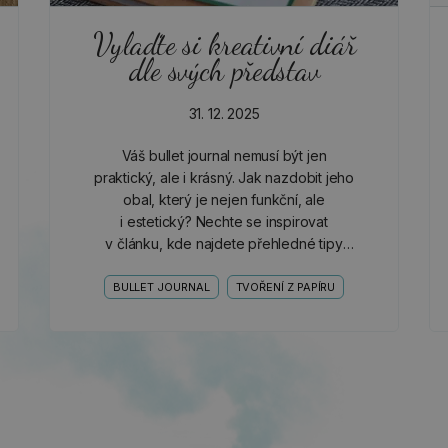
Vylaďte si kreativní diář
dle svých představ
31. 12. 2025
Váš bullet journal nemusí být jen
praktický, ale i krásný. Jak nazdobit jeho
obal, který je nejen funkční, ale
i estetický? Nechte se inspirovat
v článku, kde najdete přehledné tipy
a postupy, jak ho vkusně ozdobit, aby
vás bavilo brát ho do ruky každý den.
BULLET JOURNAL
TVOŘENÍ Z PAPÍRU