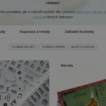
relaxaci
.
m poradíme, jak si vytvořit osobité dílo i pomocí
diářových šablon
,
p
pásek
a různých dekorací.
ody
Inspirace a trendy
Základní techniky
TVOŘENÍ PRO DĚTI
TVOŘENÍ Z PAPÍRU
BACK TO SCHOOL
Návody