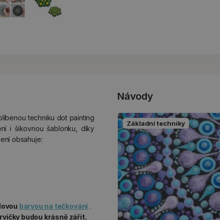
Návody
blíbenou techniku dot painting
Základní techniky
ní i šikovnou šablonku, díky
lení obsahuje:
ylovou
barvou na tečkování
.
rvičky budou krásně zářit.