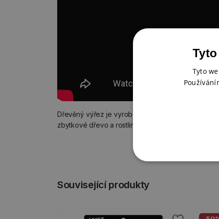
Tyto
Tyto we
Používání
Dřevěný výřez je vyroben z MDF desky získané z u
zbytkové dřevo a rostlinné lepidlo.
Související produkty
-50