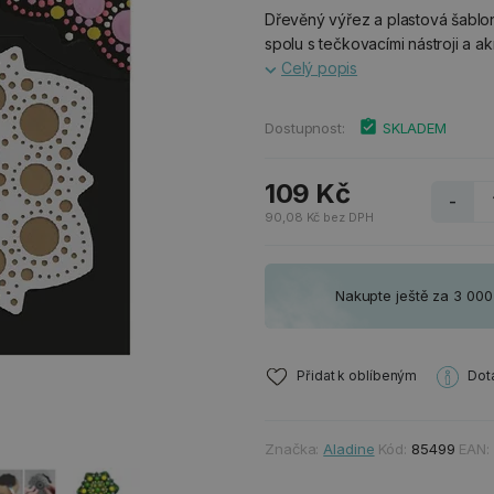
Dřevěný výřez a plastová šablon
spolu s tečkovacími nástroji a a
Celý popis
Dostupnost:
SKLADEM
109 Kč
-
90,08 Kč bez DPH
Nakupte ještě za 3 00
Přidat k oblíbeným
Dot
Značka:
Aladine
Kód:
85499
EAN: