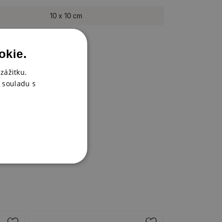
10 x 10 cm
okie.
zážitku.
 souladu s