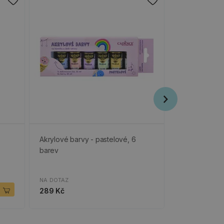
Akrylové barvy - pastelové, 6
Metalické tek
barev
25 ml
SKLADEM
NA DOTAZ
79 Kč
289 Kč