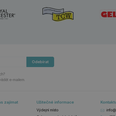
Odebírat
ách?
vědět e-mailem.
s zajímat
Užitečné informace
Kontakt
Výdejní místo
info@