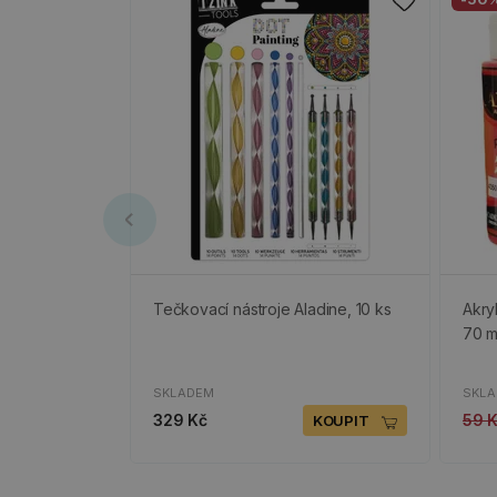
Tečkovací nástroje Aladine, 10 ks
Akry
70 m
SKLADEM
SKL
329 Kč
59 
KOUPIT