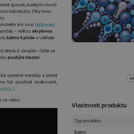
 sobě spoustu kulatých otvorů
mocí mikrotužky. Díky tomu
ky.
 Vezměte si k ruce
tečkovací
mandaly – velkou
akrylovou
troj
kolmo k ploše
a udělejte
d středu k okrajům – řiďte se
nebo
použijte vlastní
nická symetrie mandaly a jemná
AK
onu lze používat opakovaně,
ndala 3
.
y ve videu:
Vlastnosti produktu
Typ produktu
Balení