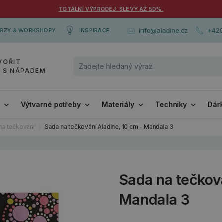
TOTÁLNÍ VÝPRODEJ. SLEVY AŽ 50%.
+420
info@aladine.cz
RZY & WORKSHOPY
INSPIRACE
VOŘIT
Y S NÁPADEM
i
Výtvarné potřeby
Materiály
Techniky
Dár
na tečkování
Sada na tečkování Aladine, 10 cm - Mandala 3
Sada na tečková
Mandala 3