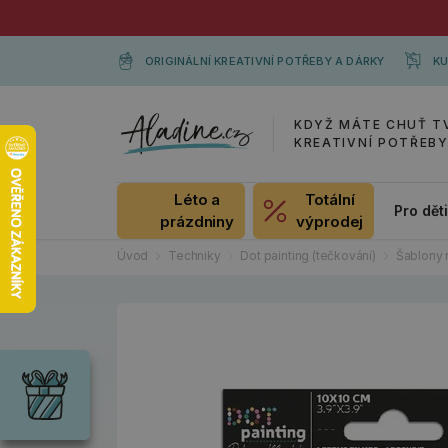
ORIGINÁLNÍ KREATIVNÍ POTŘEBY A DÁRKY
KU
KDYŽ MÁTE CHUŤ T
KREATIVNÍ POTŘEB
Léto a
Totální
Pro dět
prázdniny
výprodej
Úvod
Techniky
Dot painting (tečkování)
Šablony 
Dárky
Wrendale
Designs
Chci si vybrat
Radost pro
každou
příležitost