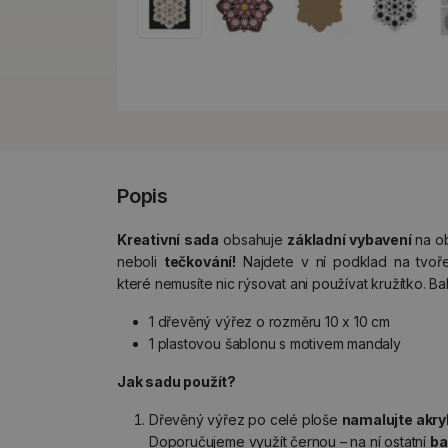
Popis
Kreativní sada
obsahuje
základní vybavení
na o
neboli
tečkování!
Najdete v ní podklad na tvoře
které nemusíte nic rýsovat ani používat kružítko. Ba
1 dřevěný výřez o rozměru 10 x 10 cm
1 plastovou šablonu s motivem mandaly
Jak sadu použít?
Dřevěný výřez po celé ploše
namalujte akr
Doporučujeme využít černou – na ní ostatní
ba