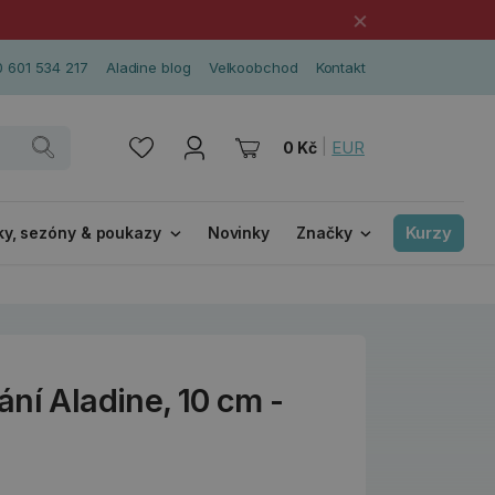
×
 601 534 217
Aladine blog
Velkoobchod
Kontakt
|
EUR
0 Kč
Kurzy
ky, sezóny & poukazy
Novinky
Značky
ní Aladine, 10 cm -