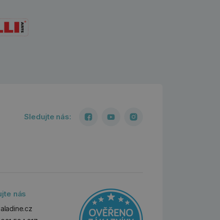
Sledujte nás:
ujte nás
aladine.cz