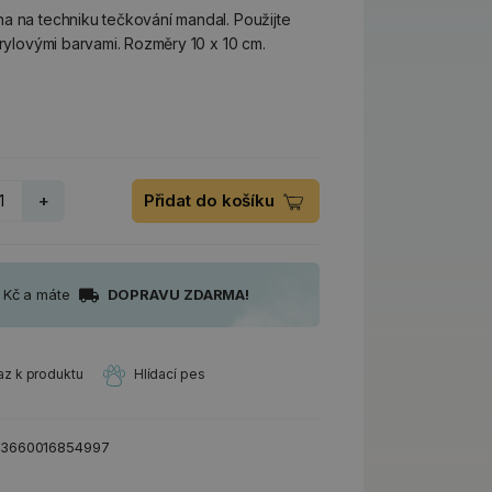
a na techniku tečkování mandal. Použijte
krylovými barvami. Rozměry 10 x 10 cm.
+
Přidat do košíku
0 Kč a máte
DOPRAVU ZDARMA!
az k produktu
Hlídací pes
3660016854997