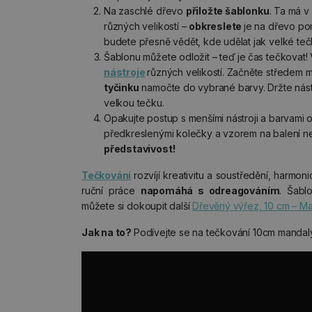
Na zaschlé dřevo
přiložte šablonku
. Ta má v
různých velikostí –
obkreslete
je na dřevo po
budete přesně vědět, kde udělat jak velké teč
Šablonu můžete odložit – teď je
čas tečkovat!
nástroje
různých velikostí. Začněte středem 
tyčinku
namočte do vybrané barvy. Držte nás
velkou tečku.
Opakujte postup s menšími nástroji a barvami o
předkreslenými kolečky a vzorem na balení 
představivost!
Tečkování
rozvíjí kreativitu a soustředění, harmo
ruční práce
napomáhá s odreagováním
. Šabl
můžete si dokoupit další
Dřevěný výřez, 10 cm – Ma
Jak na to?
Podívejte se na tečkování 10cm mandal