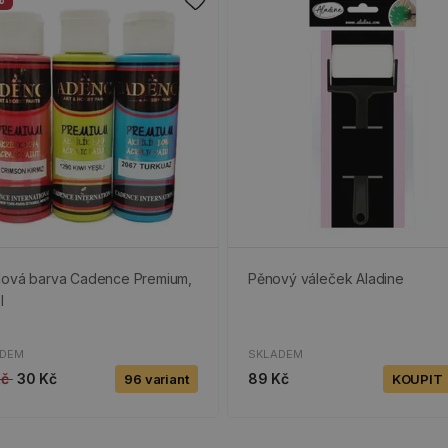
lová barva Cadence Premium,
Pěnový váleček Aladine
l
ADEM
SKLADEM
Kč
30 Kč
89 Kč
96 variant
KOUPIT