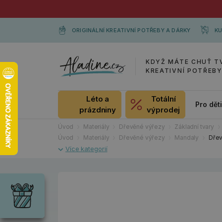
ORIGINÁLNÍ KREATIVNÍ POTŘEBY A DÁRKY
KU
KDYŽ MÁTE CHUŤ T
KREATIVNÍ POTŘEB
Léto a
Totální
Pro dět
prázdniny
výprodej
Úvod
Materiály
Dřevěné výřezy
Základní tvary
Úvod
Materiály
Dřevěné výřezy
Mandaly
Dřev
Dárky
Wrendale
Designs
Chci si vybrat
Radost pro
každou
příležitost