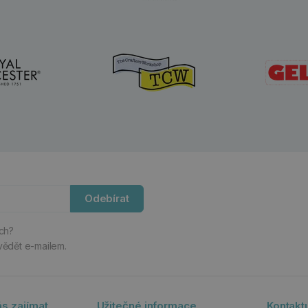
Odebírat
ách?
vědět e-mailem.
s zajímat
Užitečné informace
Kontakt