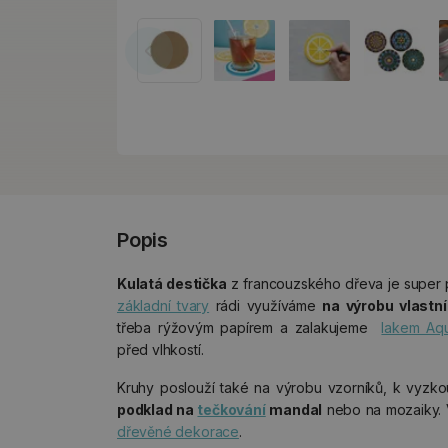
Popis
Kulatá destička
z francouzského dřeva je super 
základní tvary
rádi využíváme
na výrobu vlastn
třeba rýžovým papírem a zalakujeme
lakem Aq
před vlhkostí.
Kruhy poslouží také na výrobu vzorníků, k vyzkou
podklad na
tečkování
mandal
nebo na mozaiky. 
dřevěné dekorace
.