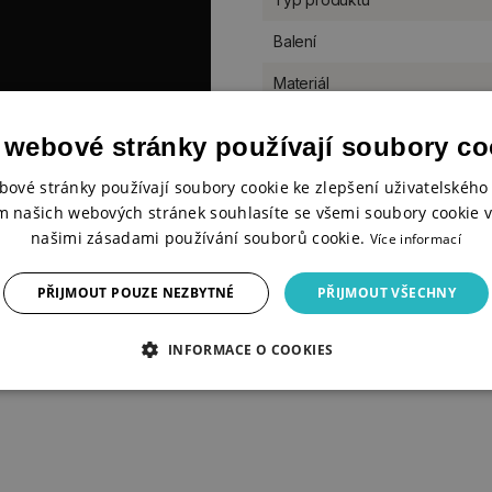
Balení
Materiál
Velikost
 webové stránky používají soubory co
Rozměr
bové stránky používají soubory cookie ke zlepšení uživatelského 
Použití
m našich webových stránek souhlasíte se všemi soubory cookie v
našimi zásadami používání souborů cookie.
Více informací
Motiv/téma
ých vláken zbytkového dřeva
namená, že na výrobu výřezů
PŘIJMOUT POUZE NEZBYTNÉ
PŘIJMOUT VŠECHNY
 čerpány z lokálních zdrojů
INFORMACE O COOKIES