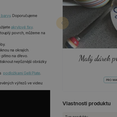
 barvy
. Doporučujeme
užijete
akrylové fixy
.
stouplý povrch, můžeme na
oby.
niknou na okrajích.
Malý dárek p
 přímo na dřevo.
isknout nejrůznější obrázky
 s
podložkami Gelli Plate
.
PRO M
evěných výřezů ve videu:
Vlastnosti produktu
Typ produktu