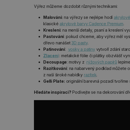
Výřez můžeme dozdobit různými technikami:
Malování:
na výřezy se nejlépe hodí
akrylové
klasické
akrylové barvy Cadence Premium
.
Kreslení:
na menší detaily, psaní a kreslení vy
Pastování
: pokud chceme, aby výřez měl vy
dřevo nanášet
3D pasty
.
Patinování
:
vosky a patiny
vytvoří zdání star
Zlacení
: metalické fólie či plátky obzvlášť vy
Decoupage
: motivy z
rýžových papírů
lepíme
Razítkování
: na nabarvený podklad můžete ot
z naší široké nabídky
razítek
.
Gelli Plate:
originální barevná pozadí tvoříme
Hledáte inspiraci?
Podívejte se na dekorování dř