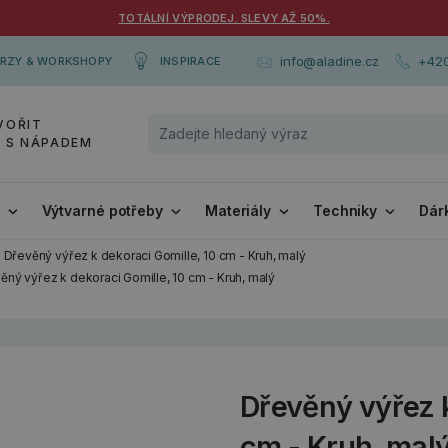
TOTÁLNÍ VÝPRODEJ. SLEVY AŽ 50%.
+420
info@aladine.cz
RZY & WORKSHOPY
INSPIRACE
VOŘIT
Y S NÁPADEM
i
Výtvarné potřeby
Materiály
Techniky
Dár
Dřevěný výřez k dekoraci Gomille, 10 cm - Kruh, malý
ěný výřez k dekoraci Gomille, 10 cm - Kruh, malý
Dřevěný výřez k
cm - Kruh, mal