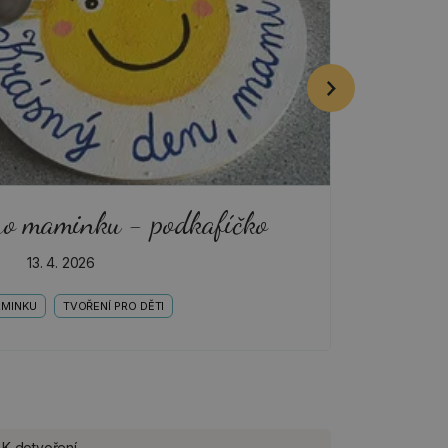
ro maminku - podkafíčko
13. 4. 2026
AMINKU
TVOŘENÍ PRO DĚTI
K dotvoření