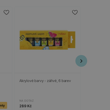
Akrylové barvy - zářivé, 6 barev
Tečkovací nás
SKLADEM
NA DOTAZ
199 Kč
anty
289 Kč