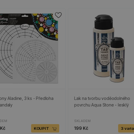
ony Aladine, 3 ks - Předloha
Lak na tvorbu voděodolného
andaly
povrchu Aqua Stone - lesklý
ADEM
SKLADEM
 Kč
199 Kč
KOUPIT
3 vari