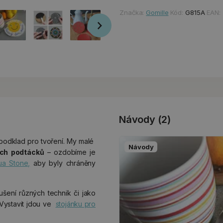
Značka:
Gomille
Kód:
G815A
EAN:
Návody (2)
podklad pro tvoření. My malé
Návody
ích podtácků
– ozdobíme je
ua Stone,
aby byly chráněny
šení různých technik či jako
Vystavit jdou ve
stojánku pro