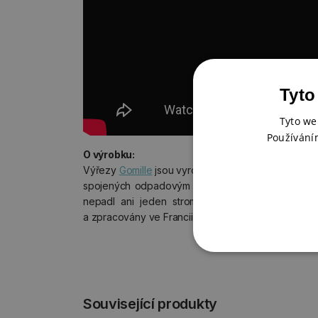
Tyto
Tyto we
Používání
O výrobku:
Výřezy
Gomille
jsou vyrobeny z MDF desky z jemn
spojených odpadovým rostlinným lepidlem – to z
nepadl ani jeden strom. Všechny materiály jsou
a zpracovány ve Francii, neobsahují formaldehyd.
Související produkty