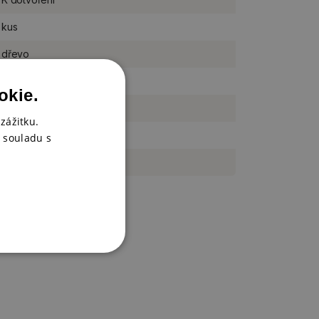
kus
dřevo
S (7-10 cm)
okie.
10 x 10 cm
zážitku.
na postavení do stojánku
 souladu s
svatby a oslavy