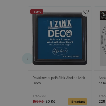
-50%
Razítkovací polštářek Aladine Izink
Šabl
Deco
na m
SKLADEM
SKL
159 Kč
80 Kč
229
15 variant