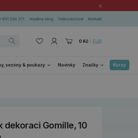
×
 601 534 217
Aladine blog
Velkoobchod
Kontakt
|
EUR
0 Kč
Kurzy
ky, sezóny & poukazy
Novinky
Značky
 dekoraci Gomille, 10
ý