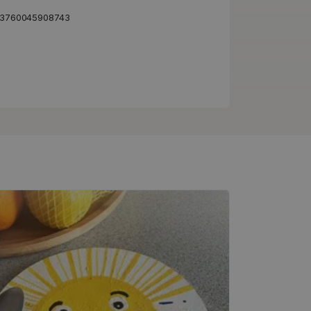
3760045908743
Návody