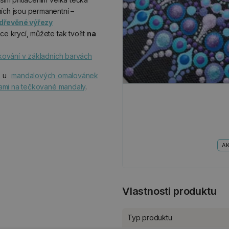
ích jsou permanentní –
dřevěné výřezy
ce krycí, můžete tak tvořit
na
čkování v základních barvách
se u
mandalových omalovánek
ami na tečkované mandaly
.
AK
Vlastnosti produktu
Typ produktu