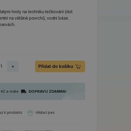
latými hroty na techniku tečkování (dot
entní na většině povrchů, vodní báze.
barvách.
+
Přidat do košíku
0 Kč a máte
DOPRAVU ZDARMA!
az k produktu
Hlídací pes