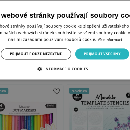
Balení
 webové stránky používají soubory co
V sadě
bové stránky používají soubory cookie ke zlepšení uživatelského 
Designér
m našich webových stránek souhlasíte se všemi soubory cookie v
Kolekce Studio Light
našimi zásadami používání souborů cookie.
Více informací
PŘIJMOUT POUZE NEZBYTNÉ
PŘIJMOUT VŠECHNY
INFORMACE O COOKIES
nka
Novinka