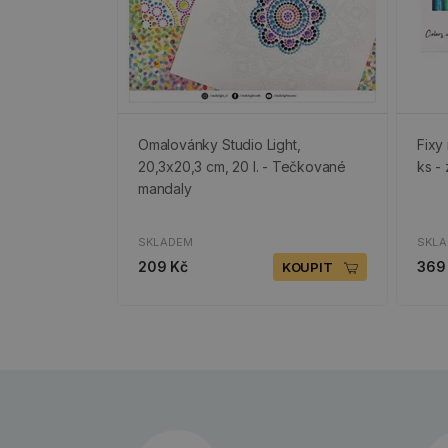
Omalovánky Studio Light,
Fixy
20,3x20,3 cm, 20 l. - Tečkované
ks -
mandaly
SKLADEM
SKL
209 Kč
369
KOUPIT