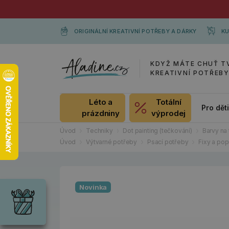
ORIGINÁLNÍ KREATIVNÍ POTŘEBY A DÁRKY
KU
KDYŽ MÁTE CHUŤ T
KREATIVNÍ POTŘEB
Léto a
Totální
Pro dět
prázdniny
výprodej
Úvod
Techniky
Dot painting (tečkování)
Barvy na
Úvod
Výtvarné potřeby
Psací potřeby
Fixy a po
Dárky
Wrendale
Novinka
Designs
Chci si vybrat
Radost pro
každou
příležitost