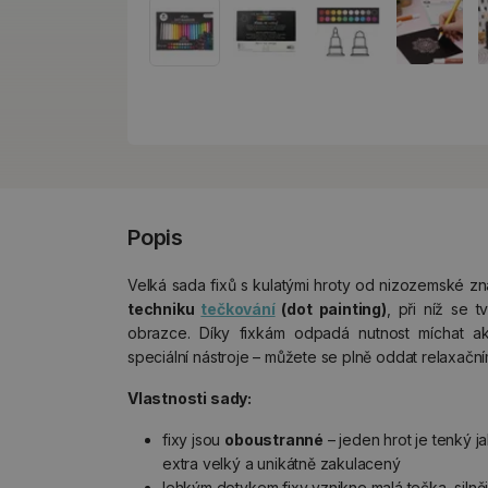
Popis
Velká sada fixů s kulatými hroty od nizozemské z
techniku
tečkování
(dot painting)
, při níž se t
obrazce. Díky fixkám odpadá nutnost míchat ak
speciální nástroje – můžete se plně oddat relaxačn
Vlastnosti sady:
fixy jsou
oboustranné
– jeden hrot je tenký ja
extra velký a unikátně zakulacený
lehkým dotykem fixy vznikne malá tečka, silněj