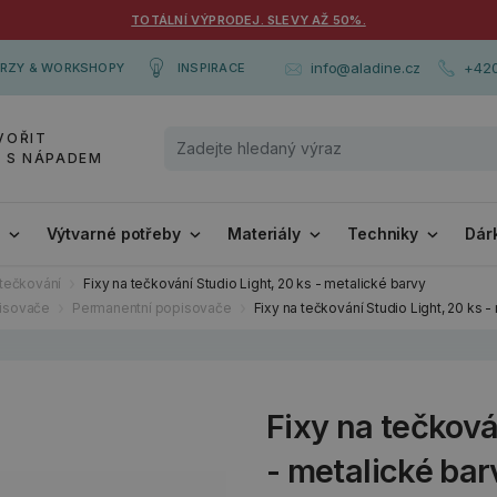
TOTÁLNÍ VÝPRODEJ. SLEVY AŽ 50%.
+420
info@aladine.cz
RZY & WORKSHOPY
INSPIRACE
VOŘIT
Y S NÁPADEM
i
Výtvarné potřeby
Materiály
Techniky
Dár
 tečkování
Fixy na tečkování Studio Light, 20 ks - metalické barvy
pisovače
Permanentní popisovače
Fixy na tečkování Studio Light, 20 ks -
Fixy na tečková
- metalické bar