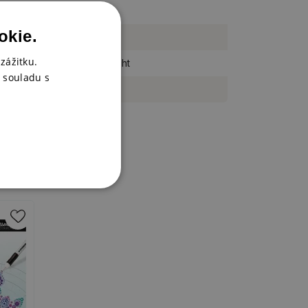
sada
okie.
20 kusů
zážitku.
Studio Light
 souladu s
Essentials