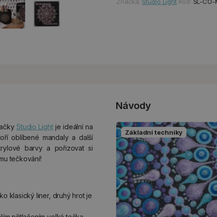
Značka:
Studio Light
Kód:
SL-CO-
Návody
načky
Studio Light
je ideální na
Základní techniky
voří oblíbené mandaly a další
rylové barvy a pořizovat si
ímu tečkování!
ko klasický liner, druhý hrot je
ším přitlačením velká tečka