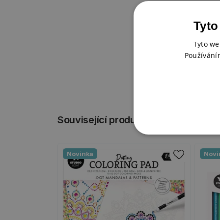
Tyto
Tyto we
Používání
Související produkty
Novinka
Novi