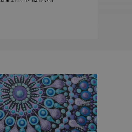
MARK64
EAN:
8713943166758