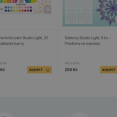
 na tečkování Studio Light, 20
Šablony Studio Light, 6 ks -
 základní barvy
Předloha na mandaly
ADEM
SKLADEM
 Kč
259 Kč
KOUPIT
KOUPIT