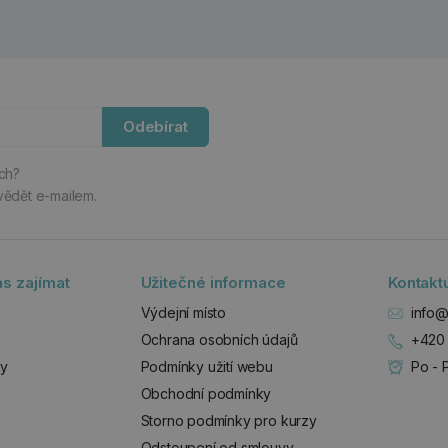
Odebírat
ách?
vědět e-mailem.
s zajímat
Užitečné informace
Kontakt
Výdejní místo
info@
Ochrana osobních údajů
+420 
zy
Podmínky užití webu
Po - 
Obchodní podmínky
Storno podmínky pro kurzy
Odstoupení od smlouvy