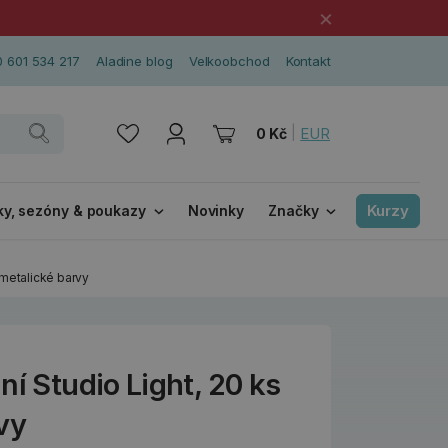
×
 601 534 217
Aladine blog
Velkoobchod
Kontakt
|
EUR
0 Kč
Kurzy
ky, sezóny & poukazy
Novinky
Značky
 metalické barvy
ní Studio Light, 20 ks
vy