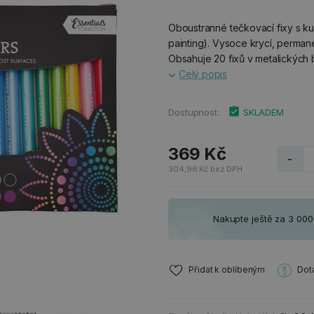
Oboustranné tečkovací fixy s ku
painting). Vysoce krycí, perman
Obsahuje 20 fixů v metalických 
Celý popis
Dostupnost:
SKLADEM
369 Kč
-
304,96 Kč bez DPH
Nakupte ještě za 3 00
Přidat k oblíbeným
Dot