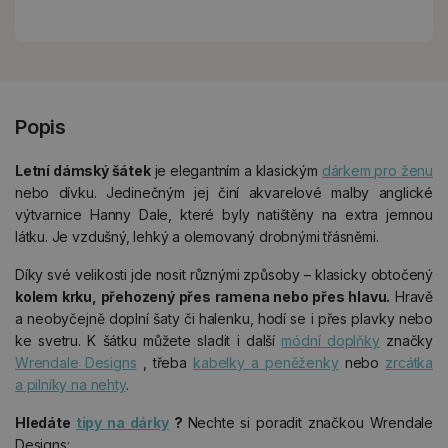
Popis
Letní dámský šátek
je elegantním a klasickým
dárkem pro ženu
nebo dívku. Jedinečným jej činí akvarelové malby anglické
výtvarnice Hanny Dale, které byly natištěny na extra jemnou
látku. Je vzdušný, lehký a olemovaný drobnými třásněmi.
Díky své velikosti jde nosit různými způsoby – klasicky obtočený
kolem krku, přehozený přes ramena nebo přes hlavu.
Hravě
a neobyčejně doplní šaty či halenku, hodí se i přes plavky nebo
ke svetru. K šátku můžete sladit i další
módní doplňky
značky
Wrendale Designs
, třeba
kabelky a peněženky
nebo
zrcátka
a pilníky na nehty
.
Hledáte
tipy na dárky
?
Nechte si poradit značkou Wrendale
Designs: