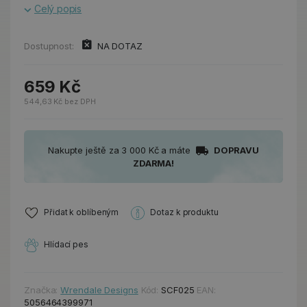
Celý popis
Dostupnost:
NA DOTAZ
659 Kč
544,63 Kč bez DPH
Nakupte ještě za 3 000 Kč a máte
DOPRAVU
ZDARMA!
Přidat k oblíbeným
Dotaz k produktu
Hlídací pes
Značka:
Wrendale Designs
Kód:
SCF025
EAN:
5056464399971