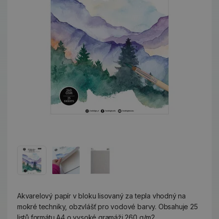
Akvarelový papír v bloku lisovaný za tepla vhodný na
mokré techniky, obzvlášť pro vodové barvy. Obsahuje 25
listů formátu A4 o vysoké gramáži 260 g/m2.