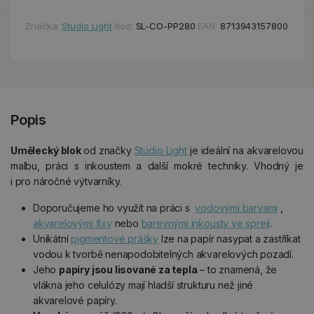
Značka:
Studio Light
Kód:
SL-CO-PP280
EAN:
8713943157800
Popis
Umělecký blok
od značky
Studio Light
je ideální na akvarelovou
malbu, práci s inkoustem a další mokré techniky. Vhodný je
i pro náročné výtvarníky.
Doporučujeme ho využít na práci s
vodovými barvami
,
akvarelovými fixy
nebo
barevnými inkousty ve spreji
.
Unikátní
pigmentové prášky
lze na papír nasypat a zastříkat
vodou k tvorbě nenapodobitelných akvarelových pozadí.
Jeho
papíry jsou lisované za tepla
– to znamená, že
vlákna jeho celulózy mají hladší strukturu než jiné
akvarelové papíry.