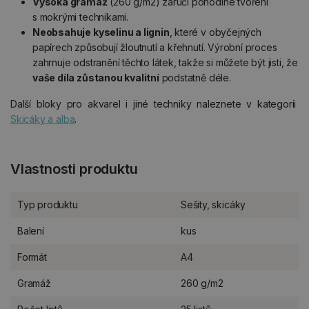
Vysoká gramáž
(260 g/m2) zaručí pohodlné tvoření
s mokrými technikami.
Neobsahuje kyselinu a lignin
, které v obyčejných
papírech způsobují žloutnutí a křehnutí. Výrobní proces
zahrnuje odstranění těchto látek, takže si můžete být jisti, že
vaše díla zůstanou kvalitní
podstatně déle.
Další bloky pro akvarel i jiné techniky naleznete v kategorii
Skicáky a alba
.
Vlastnosti produktu
Typ produktu
Sešity, skicáky
Balení
kus
Formát
A4
Gramáž
260 g/m2