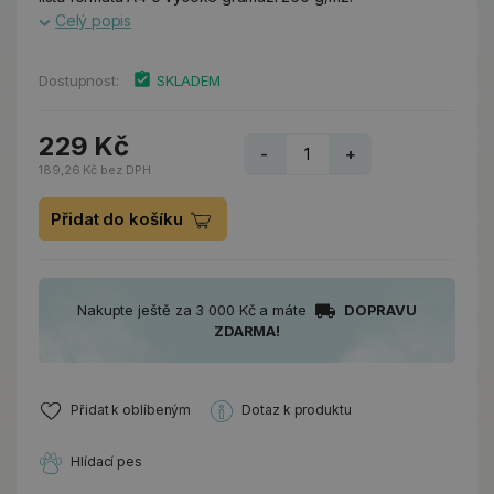
Celý popis
Dostupnost:
SKLADEM
229 Kč
-
+
189,26 Kč bez DPH
Přidat do košíku
Nakupte ještě za 3 000 Kč a máte
DOPRAVU
ZDARMA!
Přidat k oblíbeným
Dotaz k produktu
Hlídací pes