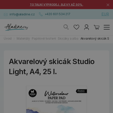
×
TOTÁLNÍ VÝPRODEJ. SLEVY AŽ 50%.
EUR
info@aladine.cz
+420 601 534 217
Úvod
Materiály
Papírové tvoření
Skicáky a alba
Akvarelový skicák Studi
Akvarelový skicák Studio
Light, A4, 25 l.