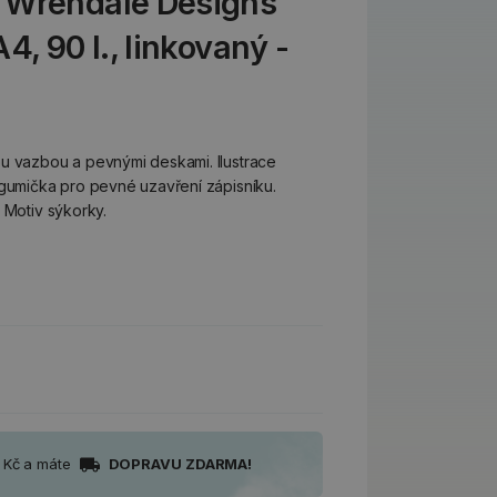
 Wrendale Designs
4, 90 l., linkovaný -
ou vazbou a pevnými deskami. Ilustrace
 gumička pro pevné uzavření zápisníku.
 Motiv sýkorky.
0 Kč a máte
DOPRAVU ZDARMA!