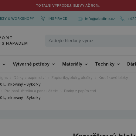
TOTÁLNÍ VÝPRODEJ. SLEVY AŽ 50%.
+420
info@aladine.cz
RZY & WORKSHOPY
INSPIRACE
VOŘIT
Y S NÁPADEM
i
Výtvarné potřeby
Materiály
Techniky
Dár
igns
Dárky z papírnictví
Zápisníky, bloky, bločky
Kroužkové bloky
 l., linkovaný - Sýkorky
Pro paní učitelku a pana učitele
Dárky z papírnictví
 l., linkovaný - Sýkorky