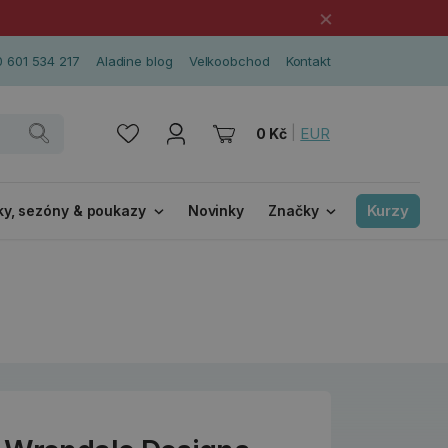
×
 601 534 217
Aladine blog
Velkoobchod
Kontakt
|
EUR
0 Kč
Kurzy
ky, sezóny & poukazy
Novinky
Značky