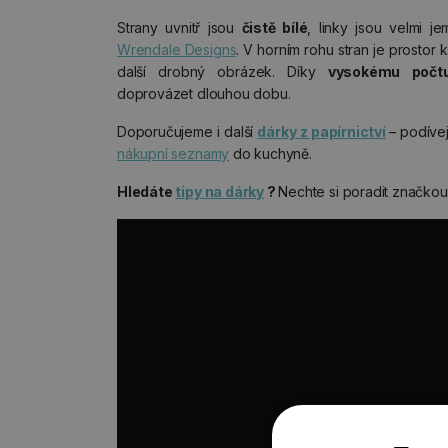
Strany uvnitř jsou
čistě bílé
, linky jsou velmi j
Wrendale Designs
. V horním rohu stran je prostor 
další drobný obrázek. Díky
vysokému počtu
doprovázet dlouhou dobu.
Doporučujeme i další
dárky z papírnictví
– podíve
nákupní seznamy
do kuchyně.
Hledáte
tipy na dárky
?
Nechte si poradit značko