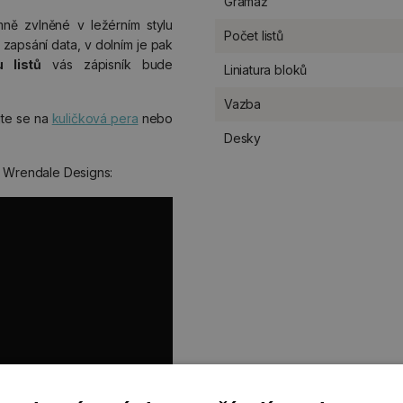
Gramáž
emně zvlněné v ležérním stylu
Počet listů
k zapsání data, v dolním je pak
 listů
vás zápisník bude
Liniatura bloků
Vazba
jte se na
kuličková pera
nebo
Desky
u Wrendale Designs: