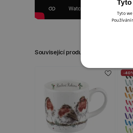
Tyto
Tyto we
Používání
Související produkty
-40