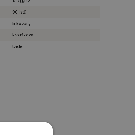
100 g/m2
90 listů
linkovaný
kroužková
tvrdé