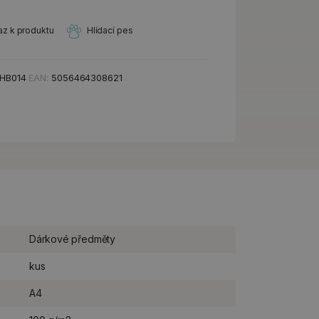
az k produktu
Hlídací pes
HB014
EAN:
5056464308621
Dárkové předměty
kus
A4