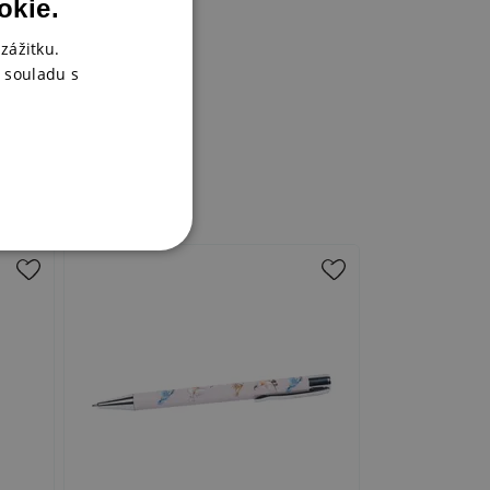
okie.
zážitku.
 souladu s