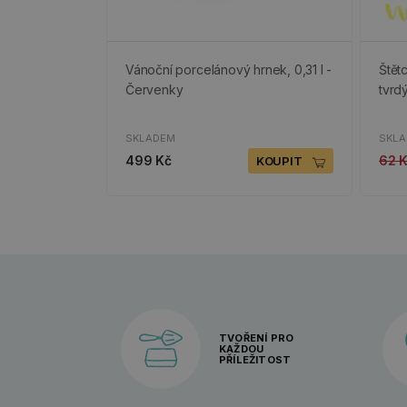
Vánoční porcelánový hrnek, 0,31 l -
Štět
Červenky
tvrd
SKLADEM
SKL
499 Kč
62 
KOUPIT
TVOŘENÍ PRO
KAŽDOU
PŘÍLEŽITOST