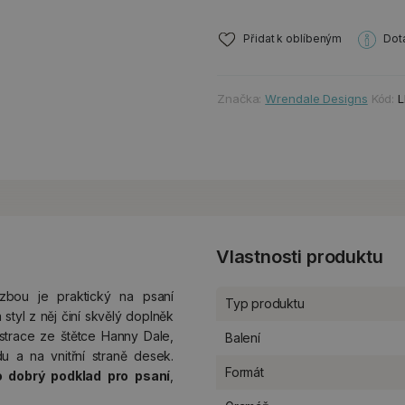
Přidat k oblíbeným
Dot
Značka:
Wrendale Designs
Kód:
L
Vlastnosti produktu
zbou je praktický na psaní
Typ produktu
styl z něj činí skvělý doplněk
ustrace ze štětce Hanny Dale,
Balení
u a na vnitřní straně desek.
Formát
o dobrý podklad pro psaní
,