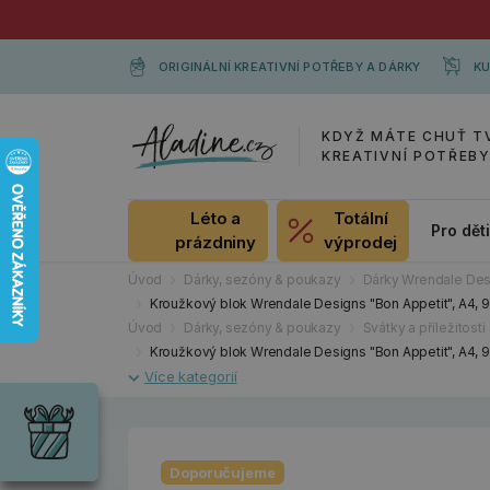
ORIGINÁLNÍ KREATIVNÍ POTŘEBY A DÁRKY
KU
KDYŽ MÁTE CHUŤ T
KREATIVNÍ POTŘEB
Léto a
Totální
Pro dět
prázdniny
výprodej
Úvod
Dárky, sezóny & poukazy
Dárky Wrendale Des
Kroužkový blok Wrendale Designs "Bon Appetit", A4, 90
Úvod
Dárky, sezóny & poukazy
Svátky a příležitosti
Kroužkový blok Wrendale Designs "Bon Appetit", A4, 90
Dárky
Wrendale
Designs
Chci si vybrat
Radost pro
každou
Doporučujeme
příležitost