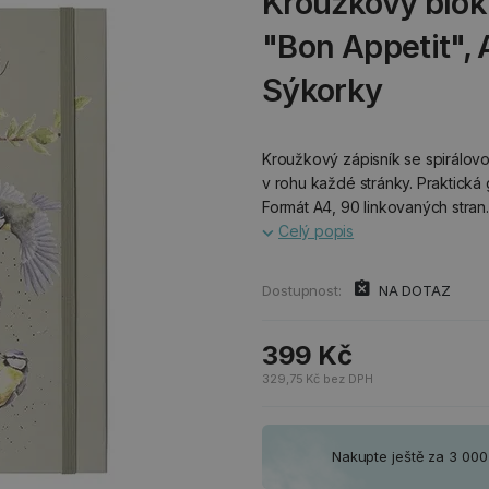
Kroužkový blok
"Bon Appetit", A
Sýkorky
Kroužkový zápisník se spirálov
v rohu každé stránky. Praktická
Formát A4, 90 linkovaných stran.
Celý popis
Dostupnost:
NA DOTAZ
399 Kč
329,75 Kč bez DPH
Nakupte ještě za 3 00