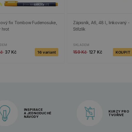
cový fix Tombow Fudenosuke,
Zápisník, A6, 48 l., linkovaný -
ý hrot
Střízlík
ADEM
SKLADEM
Kč
37 Kč
159 Kč
127 Kč
16 variant
KOUPIT
INSPIRACE
KURZY PRO
A JEDNODUCHÉ
TVOŘIVÉ
NÁVODY