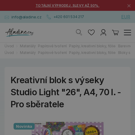
×
TOTÁLNÍ VÝPRODEJ. SLEVY AŽ 50%.
EUR
info@aladine.cz
+420 601 534 217
Úvod
Materiály
Papírové tvoření
Papíry, kreativní bloky, fólie
Barevné 
Úvod
Materiály
Papírové tvoření
Papíry, kreativní bloky, fólie
Bloky s v
Kreativní blok s výseky
Studio Light "26", A4, 70 l. -
Pro sběratele
Novinka