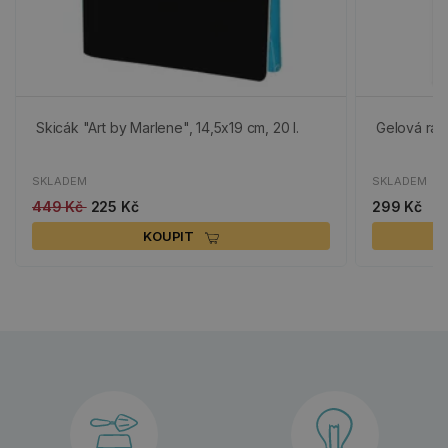
Skicák "Art by Marlene", 14,5x19 cm, 20 l.
Gelová razí
SKLADEM
SKLADEM
449 Kč
225 Kč
299 Kč
KOUPIT