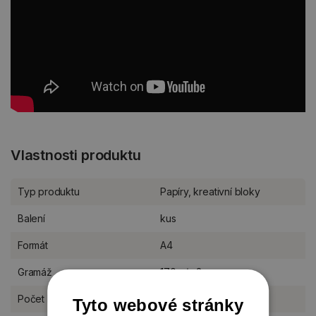
Vlastnosti produktu
Typ produktu
Papíry, kreativní bloky
Balení
kus
Formát
A4
Gramáž
170 g/m2
Počet listů
70 listů
Tyto webové stránky