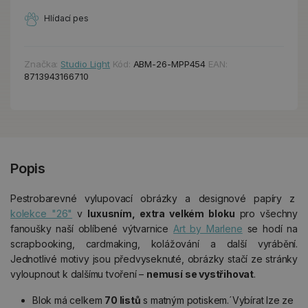
Hlídací pes
Značka:
Studio Light
Kód:
ABM-26-MPP454
EAN:
8713943166710
Popis
Pestrobarevné vylupovací obrázky a designové papíry z
kolekce "26"
v
luxusním, extra velkém bloku
pro všechny
fanoušky naší oblíbené výtvarnice
Art by Marlene
se hodí na
scrapbooking, cardmaking, kolážování a další vyrábění.
Jednotlivé motivy jsou předvyseknuté, obrázky stačí ze stránky
vyloupnout k dalšímu tvoření –
nemusí se vystřihovat
.
Blok má celkem
70 listů
s matným potiskem.´Vybírat lze ze