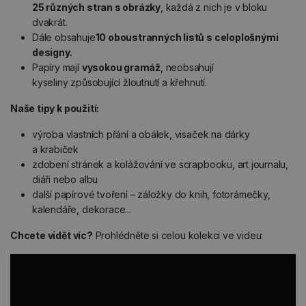
25 různých stran s obrázky
, každá z nich je v bloku
dvakrát.
Dále obsahuje
10 oboustranných listů s celoplošnými
designy.
Papíry mají
vysokou gramáž
, neobsahují
kyseliny způsobující žloutnutí a křehnutí.
Naše tipy k použití:
výroba vlastních přání a obálek, visaček na dárky
a krabiček
zdobení stránek a kolážování ve scrapbooku, art journalu,
diáři nebo albu
další papírové tvoření – záložky do knih, fotorámečky,
kalendáře, dekorace...
Chcete vidět víc?
Prohlédněte si celou kolekci ve videu: