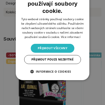
používají soubory
Designér
Art By Marlene
cookie.
Kolekce Studio Light
26
Tyto webové stránky používají soubory cookie
ke zlepšení uživatelského zážitku. Používáním
našich webových stránek souhlasíte se všemi
soubory cookie v souladu s našimi zásadami
používání souborů cookie.
Více informací
Související produkty
PŘIJMOUT VŠECHNY
-50%
Novinka
PŘIJMOUT POUZE NEZBYTNÉ
Doporučujeme
INFORMACE O COOKIES