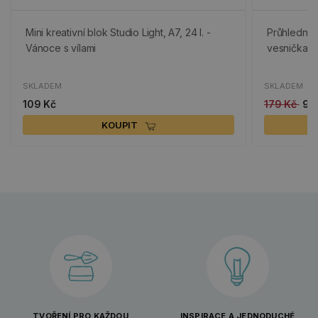
Mini kreativní blok Studio Light, A7, 24 l. -
Průhledné s
Vánoce s vílami
vesnička
SKLADEM
SKLADEM
109 Kč
179 Kč
90
KOUPIT
TVOŘENÍ PRO KAŽDOU
INSPIRACE A JEDNODUCHÉ