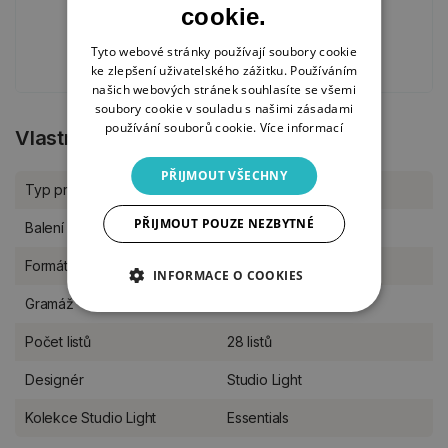
11. 3. 2024
cookie.
JARO, VELIKONOCE
PŘÁNÍ
TVOŘENÍ Z PAPÍRU
Tyto webové stránky používají soubory cookie
ke zlepšení uživatelského zážitku. Používáním
našich webových stránek souhlasíte se všemi
soubory cookie v souladu s našimi zásadami
používání souborů cookie.
Více informací
Vlastnosti produktu
PŘIJMOUT VŠECHNY
Typ produktu
Papíry, kreativní bloky
PŘIJMOUT POUZE NEZBYTNÉ
Balení
kus
Formát
A4
INFORMACE O COOKIES
Gramáž
170 g/m2
Počet listů
28 listů
Designér
Studio Light
Kolekce Studio Light
Essentials