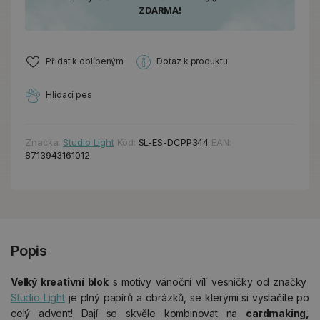
ZDARMA!
Přidat k oblíbeným
Dotaz k produktu
Hlídací pes
Značka:
Studio Light
Kód:
SL-ES-DCPP344
EAN:
8713943161012
Popis
Velký kreativní blok
s motivy vánoční vílí vesničky od značky
Studio Light
je plný papírů a obrázků, se kterými si vystačíte po
celý advent! Dají se skvěle kombinovat na
cardmaking,