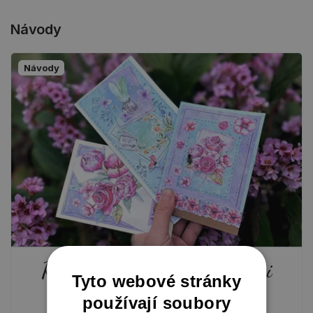
Návody
Návody
Rychlá přáníčka s vylupovacími
Tyto webové stránky
obrázky
používají soubory