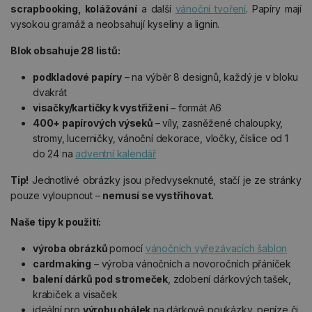
scrapbooking, kolážování
a další
vánoční tvoření
. Papíry mají
vysokou gramáž a neobsahují kyseliny a lignin.
Blok obsahuje 28 listů:
podkladové papíry
– na výběr 8 designů, každý je v bloku
dvakrát
visačky/kartičky k vystřižení
– formát A6
400+ papírových výseků
– víly, zasněžené chaloupky,
stromy, lucerničky, vánoční dekorace, vločky, číslice od 1
do 24 na
adventní kalendář
Tip!
Jednotlivé obrázky jsou předvyseknuté, stačí je ze stránky
pouze vyloupnout –
nemusí se vystřihovat.
Naše tipy k použití:
výroba obrázků
pomocí
vánočních vyřezávacích šablon
cardmaking
– výroba vánočních a novoročních přáníček
balení dárků pod stromeček
, zdobení dárkových tašek,
krabiček a visaček
ideální pro
výrobu obálek
na dárkové poukázky, peníze či