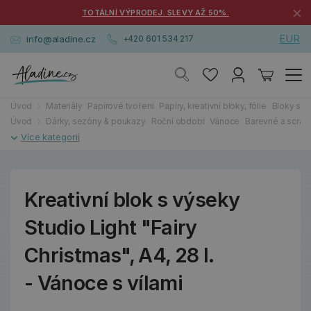
×
TOTÁLNÍ VÝPRODEJ. SLEVY AŽ 50%.
EUR
info@aladine.cz
+420 601 534 217
Úvod
Materiály
Papírové tvoření
Papíry, kreativní bloky, fólie
Bloky s v
Úvod
Dárky, sezóny & poukazy
Roční období
Vánoce
Barevné a scra
Kreativní blok s výseky
Studio Light "Fairy
Christmas", A4, 28 l.
- Vánoce s vílami