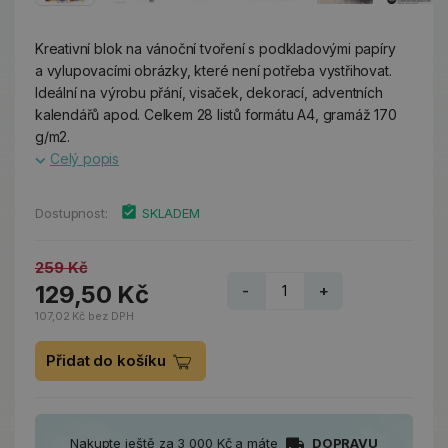
Kreativní blok na vánoční tvoření s podkladovými papíry
a vylupovacími obrázky, které není potřeba vystřihovat.
Ideální na výrobu přání, visaček, dekorací, adventních
kalendářů apod. Celkem 28 listů formátu A4, gramáž 170
g/m2.
Celý popis
Dostupnost:
SKLADEM
259 Kč
129,50 Kč
-
+
107,02 Kč bez DPH
Přidat do košíku
Nakupte ještě za 3 000 Kč a máte
DOPRAVU