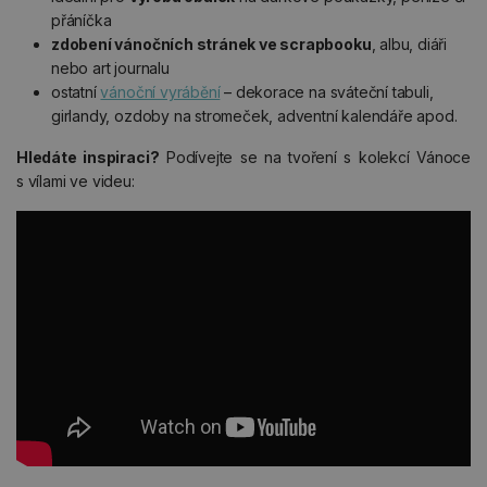
přáníčka
zdobení vánočních stránek ve scrapbooku
, albu, diáři
nebo art journalu
ostatní
vánoční vyrábění
– dekorace na sváteční tabuli,
girlandy, ozdoby na stromeček, adventní kalendáře apod.
Hledáte inspiraci?
Podívejte se na tvoření s kolekcí Vánoce
s vílami ve videu: