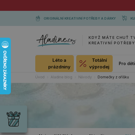
ORIGINÁLNÍ KREATIVNÍ POTŘEBY A DÁRKY
KU
KDYŽ MÁTE CHUŤ T
KREATIVNÍ POTŘEB
Léto a
Totální
Pro dět
prázdniny
výprodej
Úvod
Aladine blog
Návody
Domečky z oříšku
Dárky
Wrendale
Designs
Chci si vybrat
Radost pro
každou
příležitost