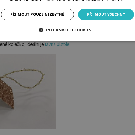
PŘIJMOUT POUZE NEZBYTNÉ
PŘIJMOUT VŠECHNY
INFORMACE O COOKIES
ené kolečko, ideální je
tavná pistole
.