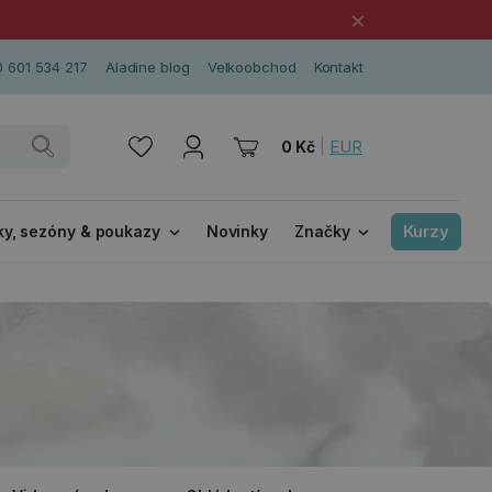
×
 601 534 217
Aladine blog
Velkoobchod
Kontakt
|
EUR
0 Kč
Kurzy
ky, sezóny & poukazy
Novinky
Značky