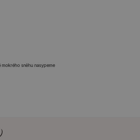
tě mokrého sněhu nasypeme
)