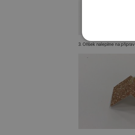
3. Oříšek nalepíme na připrav