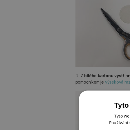
2. Z
bílého kartonu vystři
pomocníkem je
výseková ra
Tyto
Tyto we
Používání