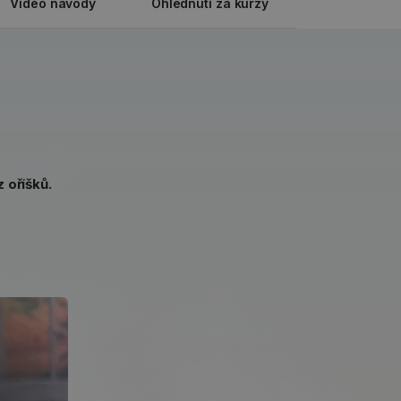
Video návody
Ohlédnutí za kurzy
 oříšků.