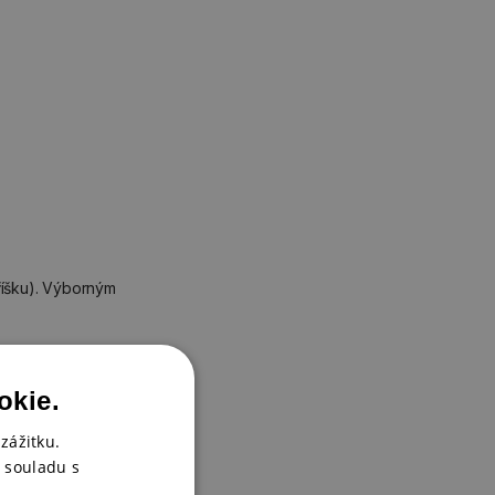
říšku). Výborným
okie.
zážitku.
 souladu s