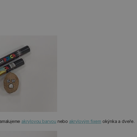
namalujeme
akrylovou barvou
nebo
akrylovým fixem
okýnka a dveře.