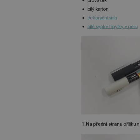
provázek
bílý karton
dekorační sníh
bílé sypké třpytky v peru
1.
Na přední stranu
oříšku 