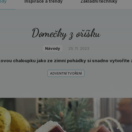
ody
Inspirace a trendy
Základní techniky
Domečky z oříšku
Návody
25. 11. 2023
vou chaloupku jako ze zimní pohádky si snadno vytvoříte z
ADVENTNÍ TVOŘENÍ