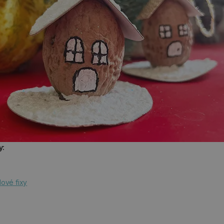
y:
lové fixy