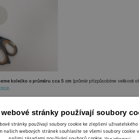
hneme kolečko o průměru cca 5 cm
(průměr přizpůsobíme velikosti o
znice
.
 webové stránky používají soubory co
bové stránky používají soubory cookie ke zlepšení uživatelského 
m našich webových stránek souhlasíte se všemi soubory cookie v
našimi zásadami používání souborů cookie.
Více informací