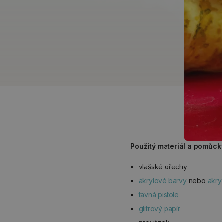
Použitý materiál a pomůck
vlašské
ořechy
akrylové barvy
nebo
akry
tavná pistole
glitrový papír