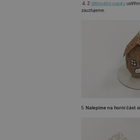
4. Z
glitrového papíru
ustřih
zauzlujeme.
5.
Nalepíme na horní část o