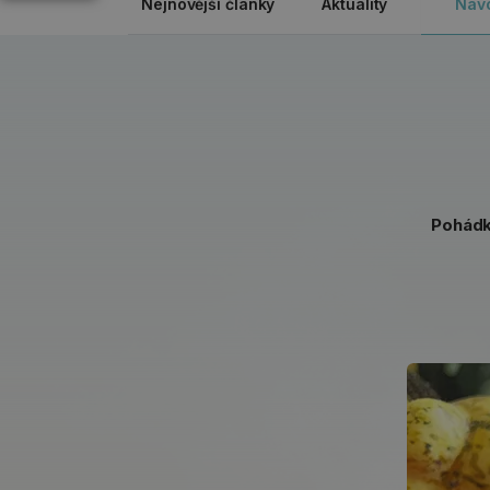
Nejnovější články
Aktuality
Náv
Pohádko