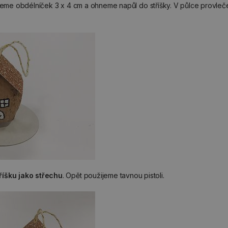
neme obdélníček 3 x 4 cm a ohneme napůl do stříšky. V půlce provl
říšku jako střechu
. Opět použijeme tavnou pistoli.