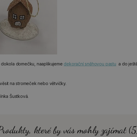
m dokola domečku, naaplikujeme
dekorační sněhovou pastu
a do ješ
věsit na stromeček nebo větvičky.
línka Šustková.
Produkty, které by vás mohly zajímat (5