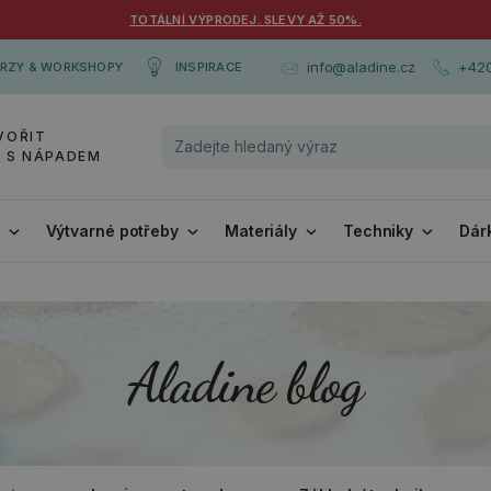
TOTÁLNÍ VÝPRODEJ. SLEVY AŽ 50%.
+420
info@aladine.cz
RZY & WORKSHOPY
INSPIRACE
VOŘIT
Y S NÁPADEM
i
Výtvarné potřeby
Materiály
Techniky
Dár
Aladine blog