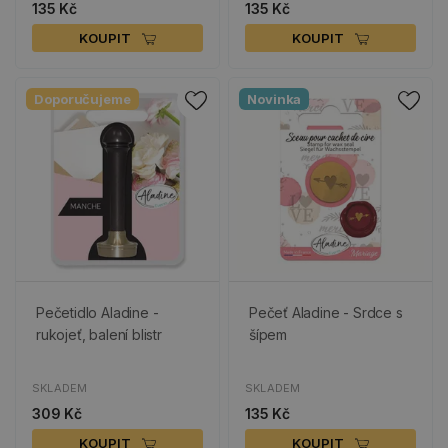
135 Kč
135 Kč
KOUPIT
KOUPIT
Doporučujeme
Novinka
Pečetidlo Aladine -
Pečeť Aladine - Srdce s
rukojeť, balení blistr
šípem
SKLADEM
SKLADEM
309 Kč
135 Kč
KOUPIT
KOUPIT