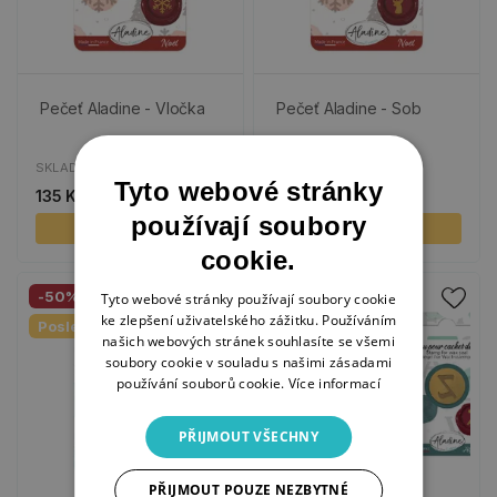
Pečeť Aladine - Vločka
Pečeť Aladine - Sob
SKLADEM
SKLADEM
Tyto webové stránky
135 Kč
135 Kč
68 Kč
používají soubory
KOUPIT
KOUPIT
cookie.
-50%
-50%
Tyto webové stránky používají soubory cookie
ke zlepšení uživatelského zážitku. Používáním
Poslední kusy
Poslední kusy
našich webových stránek souhlasíte se všemi
soubory cookie v souladu s našimi zásadami
používání souborů cookie.
Více informací
PŘIJMOUT VŠECHNY
PŘIJMOUT POUZE NEZBYTNÉ