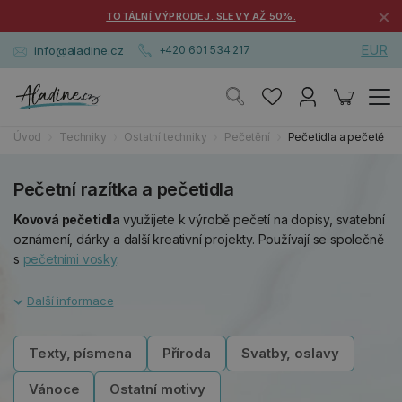
×
TOTÁLNÍ VÝPRODEJ. SLEVY AŽ 50%.
EUR
info@aladine.cz
+420 601 534 217
Úvod
Techniky
Ostatní techniky
Pečetění
Pečetidla a pečetě
Pečetní razítka a pečetidla
Kovová pečetidla
využijete k výrobě pečetí na dopisy, svatební
oznámení, dárky a další kreativní projekty. Používají se společně
s
pečetními vosky
.
Texty, písmena
Příroda
Svatby, oslavy
Vánoce
Ostatní motivy