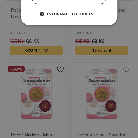
Pečeť Aladine -
Pečeť Aladine - Písmena
INFORMACE O COOKIES
Bienvenue (text FR)
SKLADEM
SKLADEM
135 Kč
68 Kč
135 Kč
68 Kč
KOUPIT
15 variant
-50%
Pečeť Aladine - Menu
Pečeť Aladine - Save the