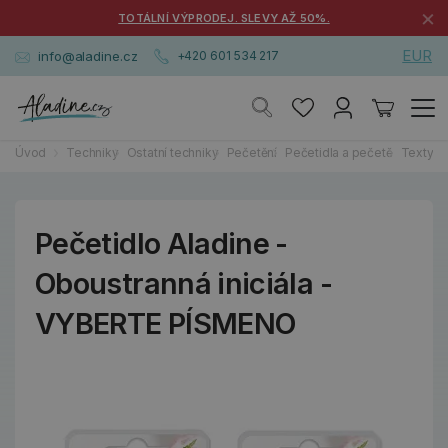
×
TOTÁLNÍ VÝPRODEJ. SLEVY AŽ 50%.
EUR
info@aladine.cz
+420 601 534 217
Úvod
Techniky
Ostatní techniky
Pečetění
Pečetidla a pečetě
Texty, 
Pečetidlo Aladine -
Oboustranná iniciála -
VYBERTE PÍSMENO