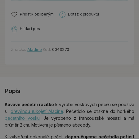
Přidat k oblíbeným
Dotaz k produktu
Hlídací pes
Značka:
Aladine
Kód:
0043270
Popis
Kovové pečetní razítko
k výrobě voskových pečetí se používá
s
dřevěnou rukojetí Aladine
. Pečetidlo se otiskne do horkého
pečetního vosku
. Je vyrobeno z francouzské mosazi a má
průměr 2 cm. Motivem je písmeno abecedy.
K vytvoření dokonalé pečeti
doporučujeme pečetidla pořídit