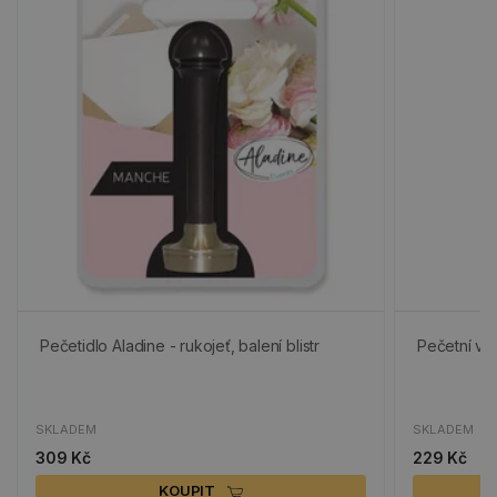
Pečetidlo Aladine - rukojeť, balení blistr
Pečetní vos
SKLADEM
SKLADEM
309 Kč
229 Kč
KOUPIT