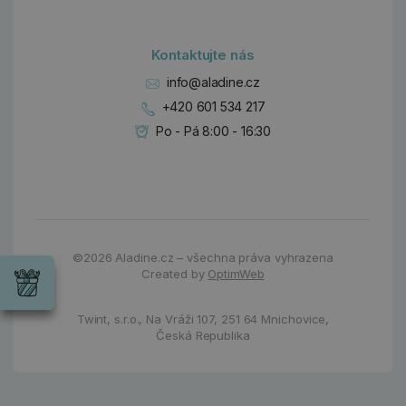
Kontaktujte nás
info@aladine.cz
+420 601 534 217
Po - Pá 8:00 - 16:30
Dárky
©2026
Aladine.cz – všechna práva vyhrazena
Wrendale
Created by
OptimWeb
Designs
Chci si vybrat
Radost pro
každou
Twint, s.r.o.,
Na Vráži 107
,
251 64 Mnichovice,
příležitost
Česká Republika