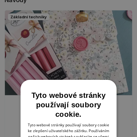
Návody
Základní techniky
Tyto webové stránky
Pečetění
používají soubory
cookie.
5. 9. 2025
Tyto webové stránky používají soubory cookie
ke zlepšení uživatelského zážitku. Používáním
AKTUALITY
našich webových stránek souhlasíte se všemi