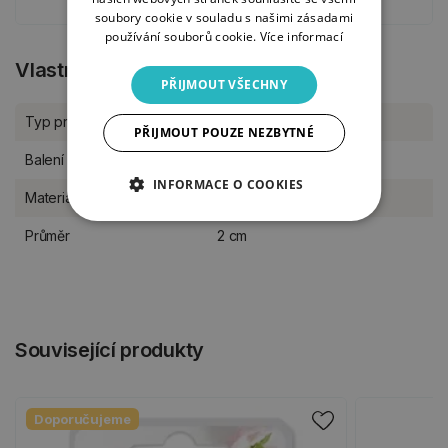
soubory cookie v souladu s našimi zásadami
používání souborů cookie.
Více informací
Vlastnosti produktu
PŘIJMOUT VŠECHNY
Typ produktu
Papírové tvoření
PŘIJMOUT POUZE NEZBYTNÉ
Balení
kus
INFORMACE O COOKIES
Materiál
mosaz
Průměr
2 cm
Související produkty
Doporučujeme