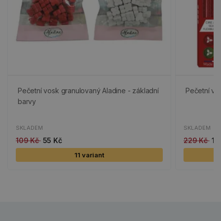
Pečetní vosk granulovaný Aladine - základní
Pečetní vos
barvy
SKLADEM
SKLADEM
109 Kč
55 Kč
229 Kč
11
11 variant