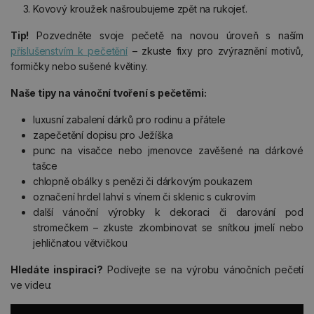
Kovový kroužek našroubujeme zpět na rukojeť.
Tip!
Pozvedněte svoje pečetě na novou úroveň s naším
příslušenstvím k pečetění
– zkuste fixy pro zvýraznění motivů,
formičky nebo sušené květiny.
Naše tipy na vánoční tvoření s pečetěmi:
luxusní zabalení dárků pro rodinu a přátele
zapečetění dopisu pro Ježíška
punc na visačce nebo jmenovce zavěšené na dárkové
tašce
chlopně obálky s penězi či dárkovým poukazem
označení hrdel lahví s vínem či sklenic s cukrovím
další vánoční výrobky k dekoraci či darování pod
stromečkem – zkuste zkombinovat se snítkou jmelí nebo
jehličnatou větvičkou
Hledáte inspiraci?
Podívejte se na výrobu vánočních pečetí
ve videu: