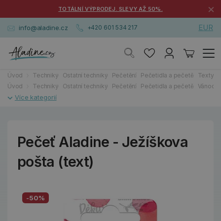
×
TOTÁLNÍ VÝPRODEJ. SLEVY AŽ 50%.
EUR
info@aladine.cz
+420 601 534 217
Úvod
Techniky
Ostatní techniky
Pečetění
Pečetidla a pečetě
Texty, 
Úvod
Techniky
Ostatní techniky
Pečetění
Pečetidla a pečetě
Vánoce
Pečeť Aladine - Ježíškova
pošta (text)
-50%