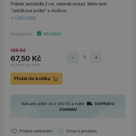
Průměr pečetidla 2 cm, materiál mosaz. Motiv text
"Ježíškova pošta" s vločkou.
Celý popis
Dostupnost:
SKLADEM
135 Kč
67,50 Kč
-
+
55,79 Kč bez DPH
Přidat do košíku
Nakupte ještě za 3 000 Kč a máte
DOPRAVU
ZDARMA!
Přidat k oblíbeným
Dotaz k produktu