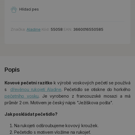
Hlídací pes
Značka:
Aladine
Kód:
55058
EAN:
3660016550585
Popis
Kovové pečetní razítko
k výrobě voskových pečetí se používá
s
dřevěnou rukojetí Aladine
. Pečetidlo se otiskne do horkého
pečetního vosku
. Je vyrobeno z francouzské mosazi a má
průměr 2 cm. Motivem je český nápis "Ježíškova pošta".
Jak poskládat pečetidlo?
Na rukojeti odšroubujeme kovový kroužek.
Pečetidlo s motivem vložíme na rukojeť.