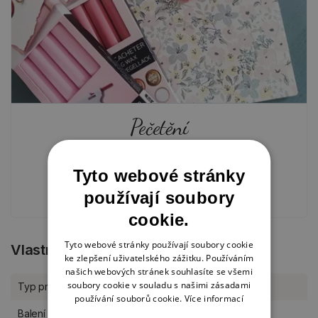
Pečetění
5. 9. 2025
Tyto webové stránky
AKTUALITY
používají soubory
cookie.
Tyto webové stránky používají soubory cookie
Vlastnosti produktu
ke zlepšení uživatelského zážitku. Používáním
našich webových stránek souhlasíte se všemi
soubory cookie v souladu s našimi zásadami
Typ produktu
Papírové tvoření
používání souborů cookie.
Více informací
Balení
kus