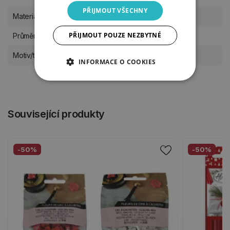
PŘIJMOUT VŠECHNY
Materiál
mosaz
PŘIJMOUT POUZE NEZBYTNÉ
Průměr
2 cm
Motiv/téma
Vánoce a advent
INFORMACE O COOKIES
Související produkty
-50%
-50%