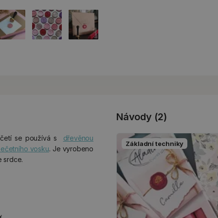
Návody (2)
četí se používá s
dřevěnou
Základní techniky
ečetního vosku
. Je vyrobeno
 srdce.
.