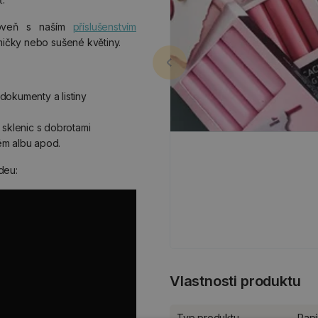
oveň s naším
příslušenstvím
mičky nebo sušené květiny.
dokumenty a listiny
 sklenic s dobrotami
ém albu apod.
deu:
Vlastnosti produktu
Typ produktu
Papí