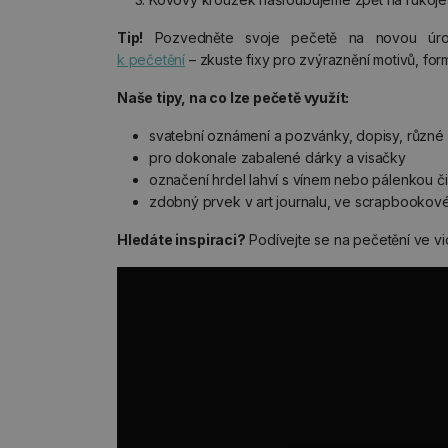
Tip!
Pozvedněte svoje pečetě na novou úr
k pečetění
– zkuste fixy pro zvýraznění motivů, for
Naše tipy, na co lze pečetě využít:
svatební oznámení a pozvánky, dopisy, různé 
pro dokonale zabalené dárky a visačky
označení hrdel lahví s vínem nebo pálenkou či
zdobný prvek v art journalu, ve scrapbookov
Hledáte inspiraci?
Podívejte se na pečetění ve vi