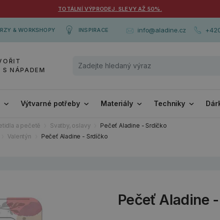
TOTÁLNÍ VÝPRODEJ. SLEVY AŽ 50%.
+420
info@aladine.cz
RZY & WORKSHOPY
INSPIRACE
VOŘIT
Y S NÁPADEM
i
Výtvarné potřeby
Materiály
Techniky
Dár
tidla a pečetě
Svatby, oslavy
Pečeť Aladine - Srdíčko
Valentýn
Pečeť Aladine - Srdíčko
Pečeť Aladine -