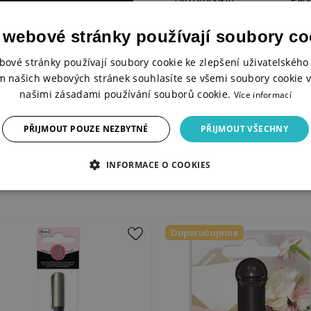
Balení
kus
 webové stránky používají soubory co
Materiál
mos
bové stránky používají soubory cookie ke zlepšení uživatelského 
m našich webových stránek souhlasíte se všemi soubory cookie v
Průměr
2 c
našimi zásadami používání souborů cookie.
Více informací
Motiv/téma
příl
PŘIJMOUT POUZE NEZBYTNÉ
PŘIJMOUT VŠECHNY
INFORMACE O COOKIES
Doporučujeme