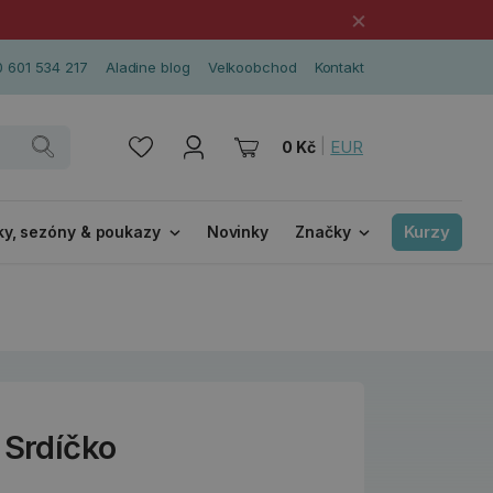
×
 601 534 217
Aladine blog
Velkoobchod
Kontakt
|
EUR
0 Kč
Kurzy
ky, sezóny & poukazy
Novinky
Značky
 Srdíčko