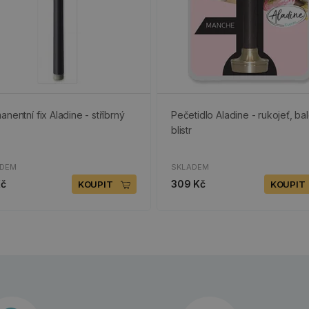
anentní fix Aladine - stříbrný
Pečetidlo Aladine - rukojeť, bal
blistr
ADEM
SKLADEM
Kč
309 Kč
KOUPIT
KOUPIT