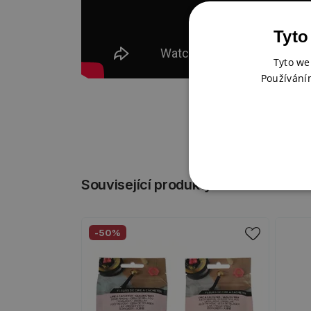
Tyto
Tyto we
Používání
Související produkty
-50%