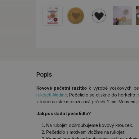
Popis
Kovové pečetní razítko
k výrobě voskových pe
rukojetí Aladine
. Pečetidlo se otiskne do horkého
p
z francouzské mosazi a má průměr 2 cm. Motivem je
Jak poskládat pečetidlo?
Na rukojeti odšroubujeme kovový kroužek.
Pečetidlo s motivem vložíme na rukojeť.
Kovový kroužek našroubujeme zpět na rukojeť