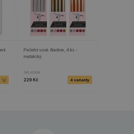
ení
Pečetní vosk Aladine, 4 ks -
metalický
SKLADEM
229 Kč
4 varianty