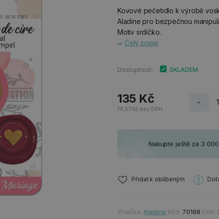
Kovové pečetidlo k výrobě vosko
Aladine pro bezpečnou manipulac
Motiv srdíčko.
Celý popis
Dostupnost:
SKLADEM
135 Kč
-
111,57 Kč bez DPH
Nakupte ještě za 3 00
Přidat k oblíbeným
Dot
Značka:
Aladine
Kód:
70168
EAN: