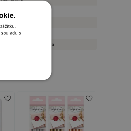
okie.
az
zážitku.
 souladu s
m
ežitosti, svatba, miminka, láska