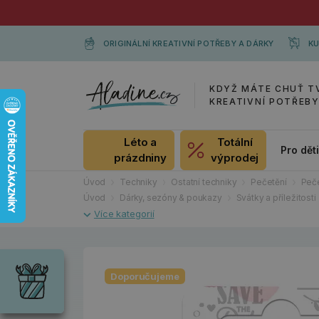
ORIGINÁLNÍ KREATIVNÍ POTŘEBY A DÁRKY
KU
KDYŽ MÁTE CHUŤ T
KREATIVNÍ POTŘEB
Léto a
Totální
Pro dět
prázdniny
výprodej
Úvod
Techniky
Ostatní techniky
Pečetění
Peče
Úvod
Dárky, sezóny & poukazy
Svátky a příležitosti
Dárky
Wrendale
Designs
Doporučujeme
Chci si vybrat
Radost pro
každou
příležitost