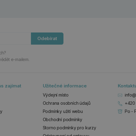
Odebírat
ách?
vědět e-mailem.
s zajímat
Užitečné informace
Kontakt
Výdejní místo
info@
Ochrana osobních údajů
+420 
zy
Podmínky užití webu
Po - 
Obchodní podmínky
Storno podmínky pro kurzy
Odstoupení od smlouvy