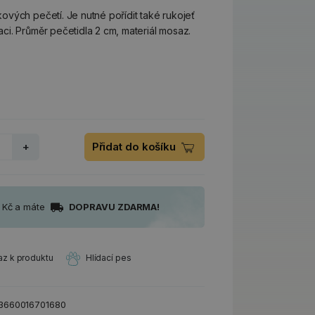
vých pečetí. Je nutné pořídit také rukojeť
i. Průměr pečetidla 2 cm, materiál mosaz.
+
Přidat do košíku
0 Kč a máte
DOPRAVU ZDARMA!
az k produktu
Hlídací pes
3660016701680