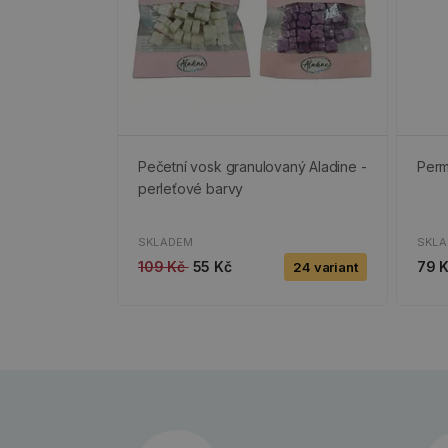
Pečetní vosk granulovaný Aladine -
Perm
perleťové barvy
SKLADEM
SKL
109 Kč
55 Kč
79 
24 variant