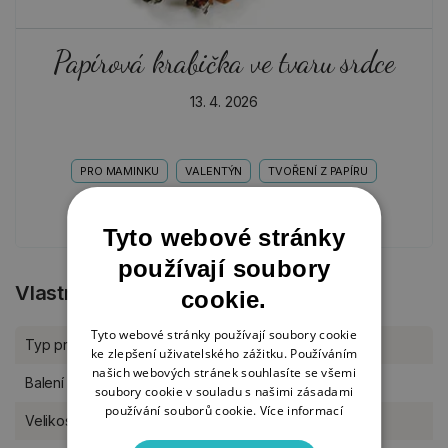
Papírová krabička ve tvaru srdce
13. 4. 2026
PRO MAMINKU
VALENTÝN
TVOŘENÍ Z PAPÍRU
TVOŘENÍ PRO DĚTI
Tyto webové stránky
používají soubory
Vlastnosti produktu
cookie.
Tyto webové stránky používají soubory cookie
Typ produktu
Razítka
ke zlepšení uživatelského zážitku. Používáním
našich webových stránek souhlasíte se všemi
Balení
sada
soubory cookie v souladu s našimi zásadami
používání souborů cookie.
Více informací
Velikost razítek
2 - 5,6 cm