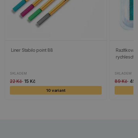
Liner Stabilo point 88
Razítkovací
rychleschn
SKLADEM
SKLADEM
22 Kč
15 Kč
89 Kč
45 
10 variant