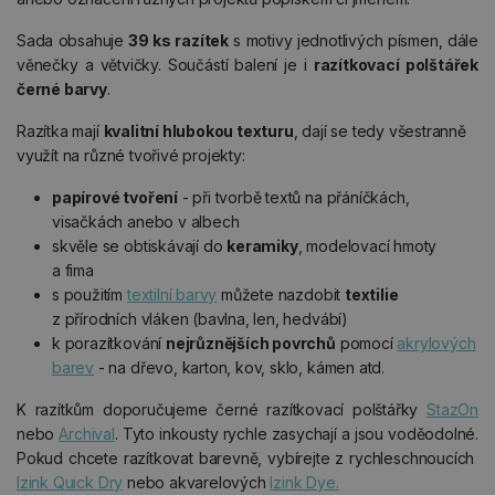
Sada obsahuje
39 ks razítek
s motivy jednotlivých písmen, dále
věnečky a větvičky. Součástí balení je i
razítkovací polštářek
černé barvy
.
Razítka mají
kvalitní hlubokou texturu
, dají se tedy všestranně
využít na různé tvořivé projekty:
papírové tvoření
- při tvorbě textů na přáníčkách,
visačkách anebo v albech
skvěle se obtiskávají do
keramiky
, modelovací hmoty
a fima
s použitím
textilní barvy
můžete nazdobit
textilie
z přírodních vláken (bavlna, len, hedvábí)
k porazítkování
nejrůznějších povrchů
pomocí
akrylových
barev
- na dřevo, karton, kov, sklo, kámen atd.
K razítkům doporučujeme černé razítkovací polštářky
StazOn
nebo
Archival
. Tyto inkousty rychle zasychají a jsou voděodolné.
Pokud chcete razítkovat barevně, vybírejte z rychleschnoucích
Izink Quick Dry
nebo akvarelových
Izink Dye.