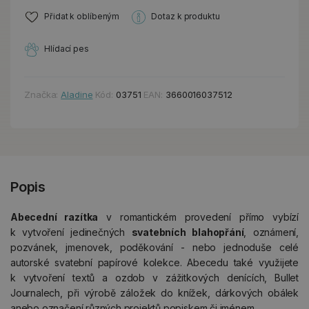
Přidat k oblíbeným
Dotaz k produktu
Hlídací pes
Značka:
Aladine
Kód:
03751
EAN:
3660016037512
Popis
Abecední razítka
v romantickém provedení přímo vybízí
k vytvoření jedinečných
svatebních blahopřání
, oznámení,
pozvánek, jmenovek, poděkování - nebo jednoduše celé
autorské svatební papírové kolekce. Abecedu také využijete
k vytvoření textů a ozdob v zážitkových denících, Bullet
Journalech, při výrobě záložek do knížek, dárkových obálek
anebo označení různých projektů popiskem či jménem.