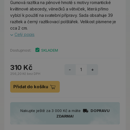
Gumová razítka na pěnové hmotě s motivy romantické
květinové abecedy, věnečků a větviček, která přímo
vybízí k použití na svatební přípravy. Sada obsahuje 39
razítek a černý razítkovací polštářek. Velikost písmene je
cca 2 cm.
Celý popis
Dostupnost:
SKLADEM
310 Kč
-
+
256,20 Kč bez DPH
Přidat do košíku
Nakupte ještě za 3 000 Kč a máte
DOPRAVU
ZDARMA!