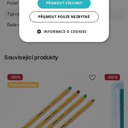
PŘIJMOUT VŠECHNY
Počet razítek
39 kusů
Typ razítka
gumové na pěnové hmotě
PŘIJMOUT POUZE NEZBYTNÉ
Řada razítek Aladine
Creative Stamp
INFORMACE O COOKIES
Související produkty
-30%
-50%
Poslední kusy