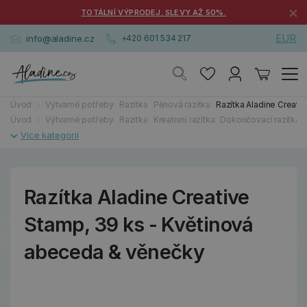
×
TOTÁLNÍ VÝPRODEJ. SLEVY AŽ 50%.
EUR
info@aladine.cz
+420 601 534 217
Úvod
Výtvarné potřeby
Razítka
Pěnová razítka
Razítka Aladine Creati
Úvod
Výtvarné potřeby
Razítka
Kreativní razítka
Dokončovací razítka
Razítka Aladine Creative
Stamp, 39 ks - Květinová
abeceda & věnečky