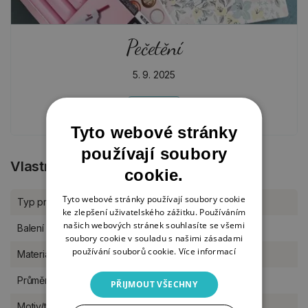
Pečetění
5. 9. 2025
AKTUALITY
Tyto webové stránky
používají soubory
Vlastnosti produktu
cookie.
Tyto webové stránky používají soubory cookie
Typ produktu
Papírové tvoření
ke zlepšení uživatelského zážitku. Používáním
našich webových stránek souhlasíte se všemi
Balení
kus
soubory cookie v souladu s našimi zásadami
používání souborů cookie.
Více informací
Materiál
mosaz
Průměr
2 cm
PŘIJMOUT VŠECHNY
Motiv/téma
příležitosti