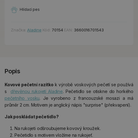
Hlídací pes
Značka:
Aladine
Kód:
70154
EAN:
3660016701543
Popis
Kovové pečetní razítko
k výrobě voskových pečetí se používá
s
dřevěnou rukojetí Aladine
. Pečetidlo se otiskne do horkého
pečetního vosku
. Je vyrobeno z francouzské mosazi a má
průměr 2 cm. Motivem je anglický nápis "surprise" (překvapení).
Jak poskládat pečetidlo?
Na rukojeti odšroubujeme kovový kroužek.
Pečetidlo s motivem vložíme na rukojeť.