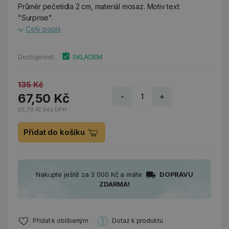
Průměr pečetidla 2 cm, materiál mosaz. Motiv text
"Surprise".
Celý popis
Dostupnost:
SKLADEM
135 Kč
67,50 Kč
-
+
55,79 Kč bez DPH
Přidat do košíku
Nakupte ještě za 3 000 Kč a máte
DOPRAVU
ZDARMA!
Přidat k oblíbeným
Dotaz k produktu