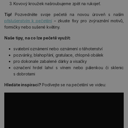
Kovový kroužek našroubujeme zpět na rukojeť.
Tip!
Pozvedněte svoje pečetě na novou úroveň s naším
příslušenstvím k pečetění
– zkuste fixy pro zvýraznění motivů,
formičky nebo sušené květiny.
Naše tipy, na co lze pečetě využít:
svatební oznámení nebo oznámení o těhotenství
pozvánky, blahopřání, gratulace, chlopně obálek
pro dokonale zabalené dárky a visačky
označení hrdel lahví s vínem nebo pálenkou či sklenic
s dobrotami
Hledáte inspiraci?
Podívejte se na pečetění ve videu: