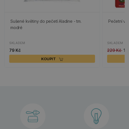
Sušené květiny do pečetí Aladine - tm.
Pečetní vos
modré
SKLADEM
SKLADEM
79 Kč
229 Kč
11
KOUPIT