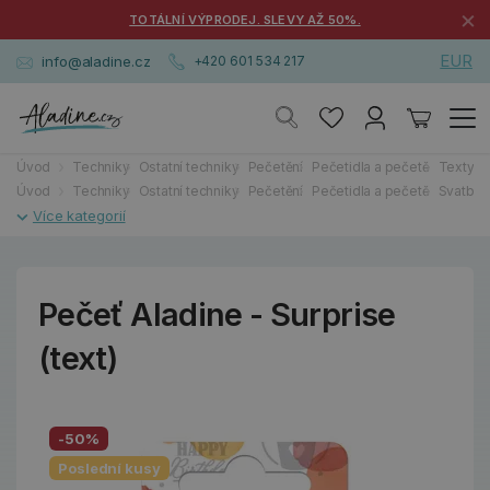
×
TOTÁLNÍ VÝPRODEJ. SLEVY AŽ 50%.
EUR
info@aladine.cz
+420 601 534 217
Úvod
Techniky
Ostatní techniky
Pečetění
Pečetidla a pečetě
Texty, 
Úvod
Techniky
Ostatní techniky
Pečetění
Pečetidla a pečetě
Svatby, 
Pečeť Aladine - Surprise
(text)
-50%
Poslední kusy