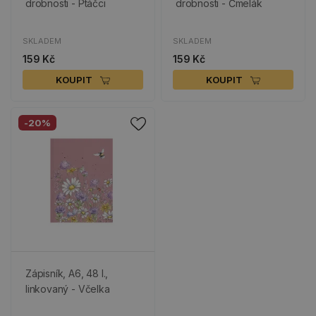
drobnosti - Ptáčci
drobnosti - Čmelák
SKLADEM
SKLADEM
159 Kč
159 Kč
KOUPIT
KOUPIT
-20%
Zápisník, A6, 48 l.,
linkovaný - Včelka