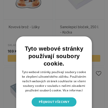
Kovová brož - Lišky
Samolepicí bloček, 250 l.
- Kočka
SKLADEM
SKLADEM
Tyto webové stránky
169 Kč
169 Kč
používají soubory
KOUPIT
KOUPIT
cookie.
Tyto webové stránky používají soubory cookie
ke zlepšení uživatelského zážitku. Používáním
našich webových stránek souhlasíte se všemi
soubory cookie v souladu s našimi zásadami
používání souborů cookie.
Více informací
PŘIJMOUT VŠECHNY