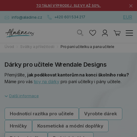
×
TOTÁLNÍ VÝPRODEJ. SLEVY AŽ 50%.
EUR
info@aladine.cz
+420 601 534 217
Úvod
Svátky a příležitosti
Pro paní učitelku a pana učitele
Dárky pro učitele Wrendale Designs
Přemýšlíte,
jak poděkovat kantorům na konci školního roku?
Máme pro vás
tipy na dárky
pro paní učitelky i pány učitele.
Hodnotící razítka pro učitele
Vyrobte dárek
Hrníčky
Kosmetické a módní doplňky