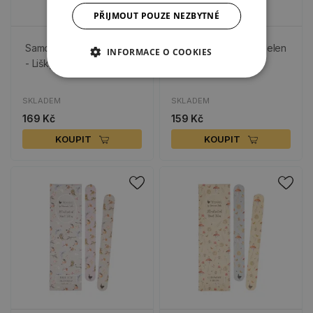
PŘIJMOUT POUZE NEZBYTNÉ
Samolepicí bloček, 250 l.
Sada pilníků, 2 ks - Jelen
INFORMACE O COOKIES
- Lišky
a sovy
SKLADEM
SKLADEM
169 Kč
159 Kč
KOUPIT
KOUPIT