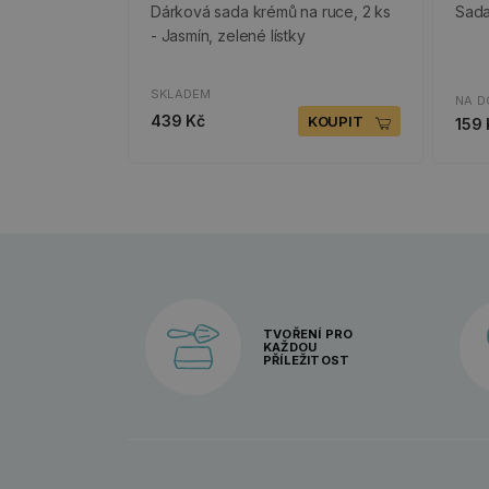
Dárková sada krémů na ruce, 2 ks
Sada
- Jasmín, zelené lístky
SKLADEM
NA D
439 Kč
KOUPIT
159 
TVOŘENÍ PRO
KAŽDOU
PŘÍLEŽITOST