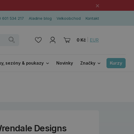
×
 601 534 217
Aladine blog
Velkoobchod
Kontakt
|
EUR
0 Kč
Kurzy
ky, sezóny & poukazy
Novinky
Značky
rendale Designs