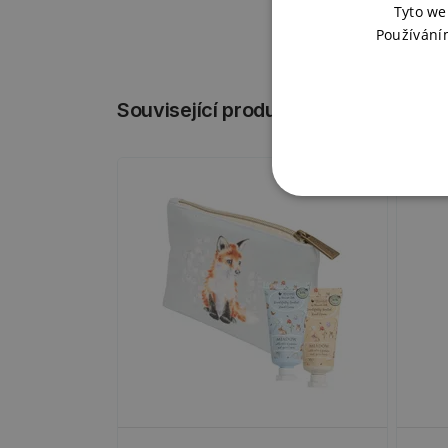
Tyto we
Používání
Související produkty