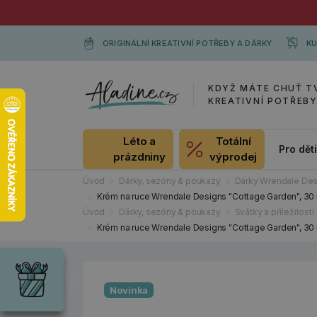
ORIGINÁLNÍ KREATIVNÍ POTŘEBY A DÁRKY
KU
KDYŽ MÁTE CHUŤ T
KREATIVNÍ POTŘEB
Léto a
Totální
Pro dět
prázdniny
výprodej
Úvod
Dárky, sezóny & poukazy
Dárky Wrendale Des
Krém na ruce Wrendale Designs "Cottage Garden", 30 m
Úvod
Dárky, sezóny & poukazy
Svátky a příležitosti
Krém na ruce Wrendale Designs "Cottage Garden", 30 m
Dárky
Wrendale
Designs
Chci si vybrat
Radost pro
Novinka
každou
příležitost