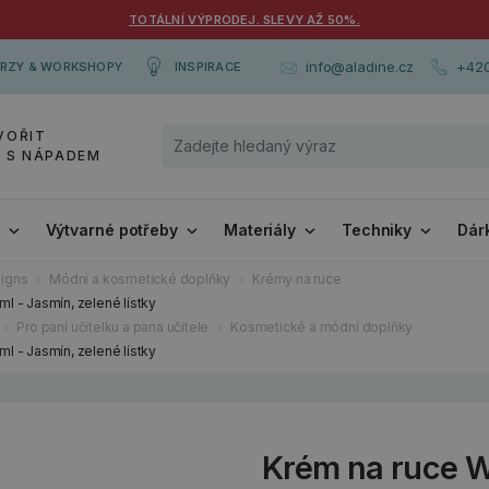
TOTÁLNÍ VÝPRODEJ. SLEVY AŽ 50%.
+420
info@aladine.cz
RZY & WORKSHOPY
INSPIRACE
VOŘIT
Y S NÁPADEM
i
Výtvarné potřeby
Materiály
Techniky
Dár
igns
Módní a kosmetické doplňky
Krémy na ruce
l - Jasmín, zelené lístky
Pro paní učitelku a pana učitele
Kosmetické a módní doplňky
l - Jasmín, zelené lístky
Krém na ruce W