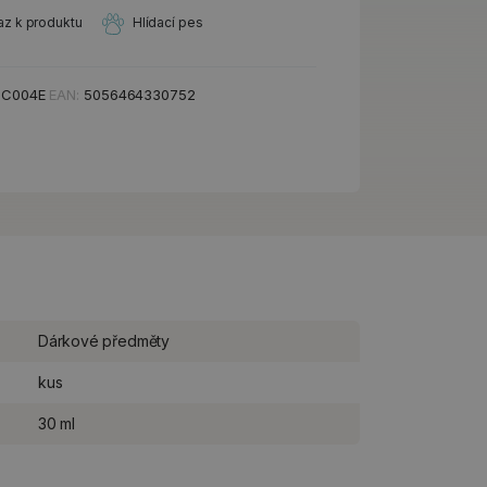
az k produktu
Hlídací pes
HC004E
EAN:
5056464330752
Dárkové předměty
kus
30 ml