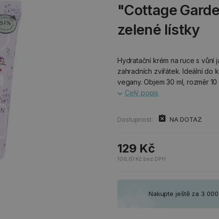
"Cottage Garden
zelené lístky
Hydratační krém na ruce s vůní ja
zahradních zvířátek. Ideální do
vegany. Objem 30 ml, rozměr 10 
Celý popis
Dostupnost:
NA DOTAZ
129 Kč
106,61 Kč bez DPH
Nakupte ještě za 3 00