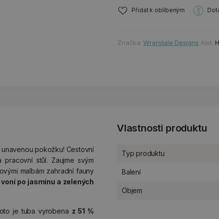
Přidat k oblíbeným
Dot
Značka:
Wrendale Designs
Kód:
Vlastnosti produktu
 unavenou pokožku! Cestovní
Typ produktu
a pracovní stůl. Zaujme svým
ovými malbám zahradní fauny
Balení
a
voní po jasmínu a zelených
Objem
proto je tuba vyrobena
z 51 %