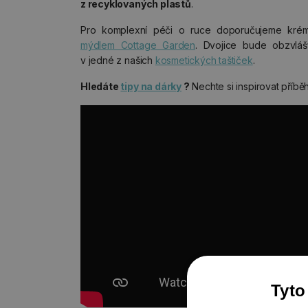
z recyklovaných plastů
.
Pro komplexní péči o ruce doporučujeme krém
mýdlem Cottage Garden
. Dvojice bude obzvlá
v jedné z našich
kosmetických taštiček
.
Hledáte
tipy na dárky
?
Nechte si inspirovat příb
Tyto