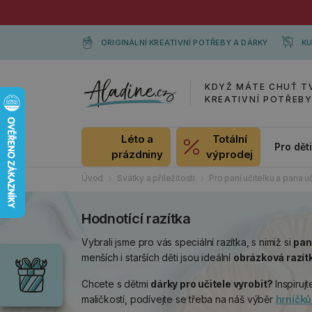
ORIGINÁLNÍ KREATIVNÍ POTŘEBY A DÁRKY
KU
KDYŽ MÁTE CHUŤ T
KREATIVNÍ POTŘEB
Léto a
Totální
Pro dět
prázdniny
výprodej
Úvod
Svátky a příležitosti
Pro paní učitelku a pana u
Hodnotící razítka
Dárky
Vybrali jsme pro vás speciální razítka, s nimiž si
pan
Wrendale
menších i starších děti jsou ideální
obrázková razít
Designs
Chci si vybrat
Chcete s dětmi
dárky pro učitele vyrobit?
Inspiruj
Radost pro
každou
maličkostí, podívejte se třeba na náš výběr
hrníčků
příležitost