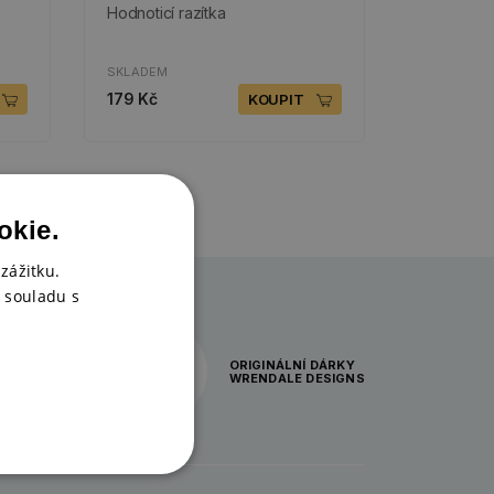
Hodnoticí razítka
SKLADEM
179 Kč
KOUPIT
okie.
zážitku.
 souladu s
ORIGINÁLNÍ DÁRKY
WRENDALE DESIGNS