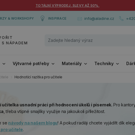
TOTÁLNÍ VÝPRODEJ. SLEVY AŽ 50%.
+420
info@aladine.cz
RZY & WORKSHOPY
INSPIRACE
VOŘIT
Y S NÁPADEM
i
Výtvarné potřeby
Materiály
Techniky
Dár
čitele
Hodnotící razítka pro učitele
í učitelka usnadní práci při hodnocení úkolů i písemek.
Pro kantor
ka
, třeba vtipné smajlíky využije na jakoukoli příležitost.
te se
návody na našem blogu
! A pokud raději chcete vyjádřit dík eleg
 pro učitele
.