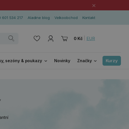
×
 601 534 217
Aladine blog
Velkoobchod
Kontakt
|
EUR
0 Kč
Kurzy
ky, sezóny & poukazy
Novinky
Značky
y
antní