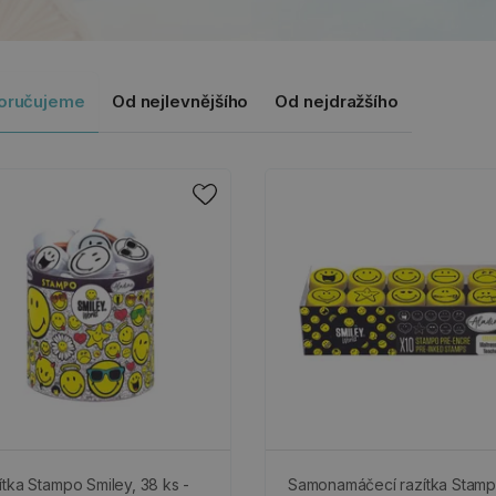
oručujeme
Od nejlevnějšího
Od nejdražšího
ítka Stampo Smiley, 38 ks -
Samonamáčecí razítka Stam