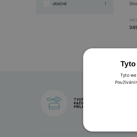
Smaj
otočné
1
SKL
349
Tyto
Tyto we
Používání
TVOŘENÍ PRO
KAŽDOU
PŘÍLEŽITOST