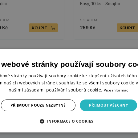
líci
Easy, 10 ks - Smajlíci
ADEM
SKLADEM
 Kč
259 Kč
KOUPIT
KOUPIT
 webové stránky používají soubory co
bové stránky používají soubory cookie ke zlepšení uživatelského 
m našich webových stránek souhlasíte se všemi soubory cookie v
našimi zásadami používání souborů cookie.
Více informací
INSPIRACE
KURZY PRO
A JEDNODUCHÉ
PŘIJMOUT POUZE NEZBYTNÉ
PŘIJMOUT VŠECHNY
TVOŘIVÉ
NÁVODY
INFORMACE O COOKIES