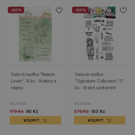
-50%
-50%
Gelová razítka "Nature
Gelová razítka
Lover“, 14 ks - Květiny a
"Signature Collection“, 17
nápisy
ks - Brzké uzdravení
SKLADEM
SKLADEM
179 Kč
90 Kč
279 Kč
140 Kč
KOUPIT
KOUPIT