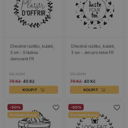
Dřevěné razítko, kulaté,
Dřevěné razítko, kulaté,
3 cm - S láskou
3 cm - Jen pro tebe FR
darované FR
SKLADEM
SKLADEM
79 Kč
40 Kč
79 Kč
40 Kč
KOUPIT
KOUPIT
-50%
-50%
Poslední kusy
Poslední kusy