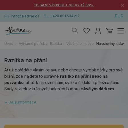
×
TOTÁLNÍ VÝPRODEJ. SLEVY AŽ 50%.
EUR
info@aladine.cz
+420 601 534 217
Úvod
Výtvarné potřeby
Razítka
Výběr dle motivu
Narozeniny, oslavy
Razítka na přání
Ať už pořádáte vlastní oslavu nebo chcete vyrobit dárky pro své
bližní, zde najdete to správné
razítko na přání nebo na
pozvánku
, ať už k narozeninám, svátku či dalším příležitostem.
Sady razítek v krásných baleních budou i
skvělým dárkem
.