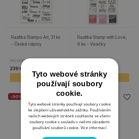
Razítka Stampo Art, 31 ks
Razítka Stamp with Love,
- České nápisy
9 ks - Visačky
SKLADEM
SKLADEM
239 Kč
330 Kč
165 Kč
Tyto webové stránky
KOUPIT
KOUPIT
používají soubory
cookie.
-50%
-50%
Tyto webové stránky používají soubory cookie
Poslední kusy
ke zlepšení uživatelského zážitku. Používáním
našich webových stránek souhlasíte se všemi
soubory cookie v souladu s našimi zásadami
používání souborů cookie.
Více informací