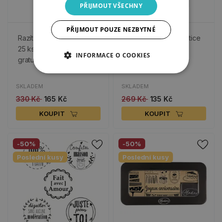
PŘIJMOUT VŠECHNY
PŘIJMOUT POUZE NEZBYTNÉ
Razítka Stamp with Love,
Dřevěné razítko - Kytice
25 ks - Květiny a
ve sklenici
INFORMACE O COOKIES
gratulace
SKLADEM
SKLADEM
330 Kč
165 Kč
269 Kč
135 Kč
KOUPIT
KOUPIT
-50%
-50%
Poslední kusy
Poslední kusy