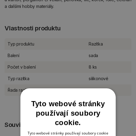
a dalšími hobby materiály.
Vlastnosti produktu
Typ produktu
Razítka
Balení
sada
Počet v balení
8 ks
Typ razítka
silikonové
Řada razítek Aladine
Duo Clear
Tyto webové stránky
používají soubory
cookie.
Související produkty
Tyto webové stránky používají soubory cookie