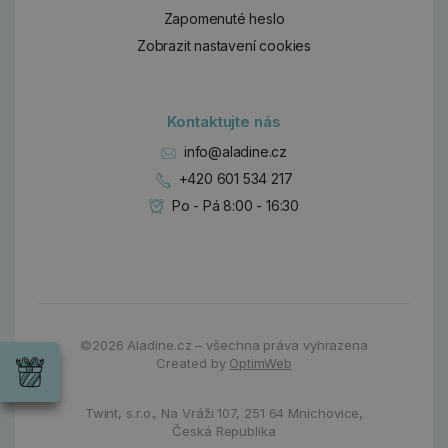
Zapomenuté heslo
Zobrazit nastavení cookies
Kontaktujte nás
info@aladine.cz
+420 601 534 217
Po - Pá 8:00 - 16:30
Dárky
©2026
Aladine.cz – všechna práva vyhrazena
Wrendale
Created by
OptimWeb
Designs
Chci si vybrat
Radost pro
každou
Twint, s.r.o.,
Na Vráži 107
,
251 64 Mnichovice,
příležitost
Česká Republika