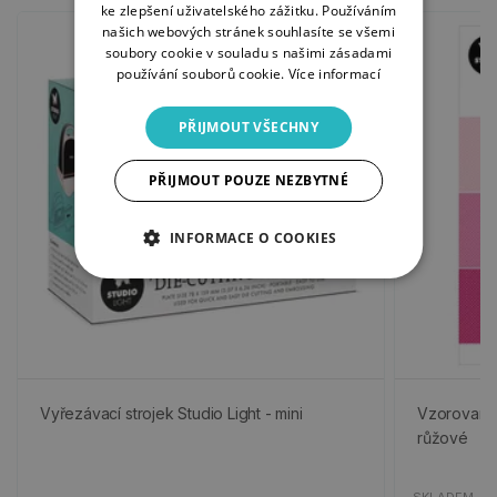
ke zlepšení uživatelského zážitku. Používáním
našich webových stránek souhlasíte se všemi
soubory cookie v souladu s našimi zásadami
používání souborů cookie.
Více informací
PŘIJMOUT VŠECHNY
PŘIJMOUT POUZE NEZBYTNÉ
INFORMACE O COOKIES
Vyřezávací strojek Studio Light - mini
Vzorované p
růžové
SKLADEM