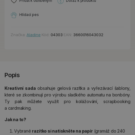
Přidat k oblíbeným
Dotaz k produktu
Hlídací pes
Značka:
Aladine
Kód:
04303
EAN:
3660016043032
Popis
Kreativní sada
obsahuje gelová razítka a vyřezávací šablony,
které se zkombinují pro výrobu sladkého automatu na bonbóny.
Ty pak můžete využít pro kolážování, scrapbooking
a cardmaking.
Jak na to?
Vybrané
razítko si natiskněte na papír
(gramáž do 240