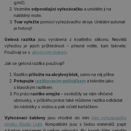
g/m2).
Vezměte
odpovídající vyřezávačku
a umístěte ji na
natištěný motiv.
Tvar vyřežte
pomocí vyřezávacího stroje. Unikátní automat
je hotový!
Gelová razítka
jsou vyrobená z kvalitního silikonu. Největší
výhodou je jejich průhlednost – přesně vidíte, kam tisknete.
Používají se s
akrylovým blokem
.
Jak se gelová razítka používají?
Razítko
přiložte na akrylový blok,
samo na něj přilne.
Potupujte
razítkovacím polštářkem
a tiskněte jako
s klasickým razítkem.
Po práci
razítko omyjte
– osvědčily se nám vlhčené
ubrousky, v průběhu práce také můžeme razítka odkládat
do nádobky s vodou a pak očistit kartáčkem.
Vyřezávací šablony
jsou vhodné do mini
mini vyřezávacího
strojku Studio Light
. Kompatibilní jsou s řadou materiálů: papír
a karton; pergamen či vellum; pěnovka, filc, korek; fólie, celofán