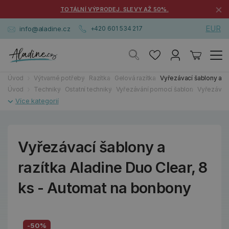
×
TOTÁLNÍ VÝPRODEJ. SLEVY AŽ 50%.
EUR
info@aladine.cz
+420 601 534 217
Úvod
Výtvarné potřeby
Razítka
Gelová razítka
Vyřezávací šablony a ra
Úvod
Techniky
Ostatní techniky
Vyřezávání pomocí šablon
Vyřezávací
Vyřezávací šablony a
razítka Aladine Duo Clear, 8
ks - Automat na bonbony
-50%