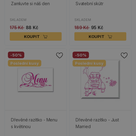
Zamluvte si náš den
Svatební skútr
SKLADEM
SKLADEM
175 Kč
88 Kč
189 Kč
95 Kč
KOUPIT
KOUPIT
-50%
-50%
Poslední kusy
Poslední kusy
Dřevěné razítko - Menu
Dřevěné razítko - Just
s květinou
Married