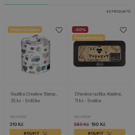
43 PRODUKTŮ
Doporučujeme
-50%
Poslední kusy
Razítka Creative Stamp,
Dřevěná razítka Aladine,
35 ks - Srdíčka
11 ks - Svatba
SKLADEM
SKLADEM
310 Kč
380 Kč
190 Kč
KOUPIT
KOUPIT