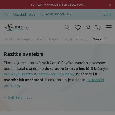
×
TOTÁLNÍ VÝPRODEJ. SLEVY AŽ 50%.
EUR
info@aladine.cz
+420 601 534 217
Úvod
Výtvarné potřeby
Razítka
Výběr dle motivu
Svatební
Razítka svatební
Připravujete se na svůj velký den? Razítka svatební pozvánce
budou slušet stejně jako
dekoracím či knize hostů
. S krásnými
dřevěnými razítky
a
razítkovacími polštářky
zvládnete i 100
svatebních oznámení,
k dokonalosti je doladíte
svatebními
pečetidly
.