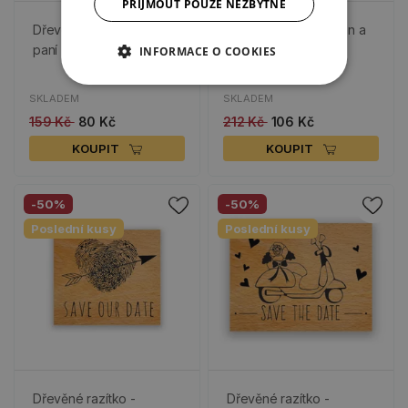
PŘIJMOUT POUZE NEZBYTNÉ
Dřevěné razítko - Pan a
Dřevěné razítko - Pan a
paní
paní
INFORMACE O COOKIES
SKLADEM
SKLADEM
159 Kč
80 Kč
212 Kč
106 Kč
KOUPIT
KOUPIT
-50%
-50%
Poslední kusy
Poslední kusy
Dřevěné razítko -
Dřevěné razítko -