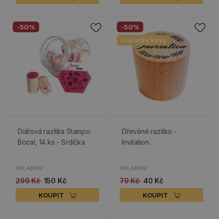
-50%
-50%
Poslední kusy
Diářová razítka Stampo
Dřevěné razítko -
Bocal, 14 ks - Srdíčka
Invitation
SKLADEM
SKLADEM
299 Kč
150 Kč
79 Kč
40 Kč
KOUPIT
KOUPIT