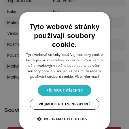
Typ produktu
K dotvoření
Balení
kus
Materiál
dřevo
Tyto webové stránky
Velikost
M (11-17 cm)
používají soubory
cookie.
Rozměr
12 x 14 cm
Tyto webové stránky používají soubory cookie
Použití
na postavení do stojánku
ke zlepšení uživatelského zážitku. Používáním
našich webových stránek souhlasíte se všemi
Motiv/téma
miminka, pro kluky
soubory cookie v souladu s našimi zásadami
používání souborů cookie.
Více informací
Motivy výřezů
Pravěk a dinosauři
PŘIJMOUT VŠECHNY
PŘIJMOUT POUZE NEZBYTNÉ
Související produkty
INFORMACE O COOKIES