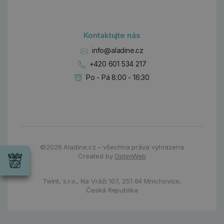
Kontaktujte nás
info@aladine.cz
+420 601 534 217
Po - Pá 8:00 - 16:30
Dárky
Wrendale
©2026
Aladine.cz – všechna práva vyhrazena
Designs
Created by
OptimWeb
Chci si vybrat
Radost pro
každou
Twint, s.r.o.,
Na Vráži 107
,
251 64 Mnichovice,
příležitost
Česká Republika