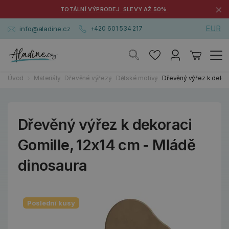
×
TOTÁLNÍ VÝPRODEJ. SLEVY AŽ 50%.
EUR
info@aladine.cz
+420 601 534 217
Úvod
Materiály
Dřevěné výřezy
Dětské motivy
Dřevěný výřez k dekora
Dřevěný výřez k dekoraci
Gomille, 12x14 cm - Mládě
dinosaura
Poslední kusy