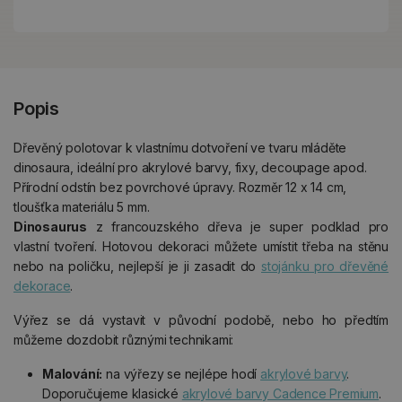
Popis
Dřevěný polotovar k vlastnímu dotvoření ve tvaru mláděte
dinosaura, ideální pro akrylové barvy, fixy, decoupage apod.
Přírodní odstín bez povrchové úpravy. Rozměr 12 x 14 cm,
tloušťka materiálu 5 mm.
Dinosaurus
z francouzského dřeva je super podklad pro
vlastní tvoření. Hotovou dekoraci můžete umístit třeba na stěnu
nebo na poličku, nejlepší je ji zasadit do
stojánku pro dřevěné
dekorace
.
Výřez se dá vystavit v původní podobě, nebo ho předtím
můžeme dozdobit různými technikami:
Malování:
na výřezy se nejlépe hodí
akrylové barvy
.
Doporučujeme klasické
akrylové barvy Cadence Premium
.