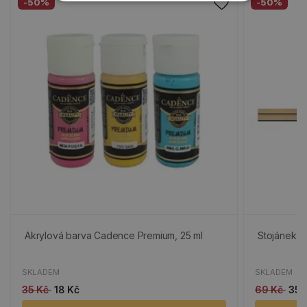
-50%
-50%
Akrylová barva Cadence Premium, 25 ml
Stojánek n
SKLADEM
SKLADEM
35 Kč
18 Kč
69 Kč
35 