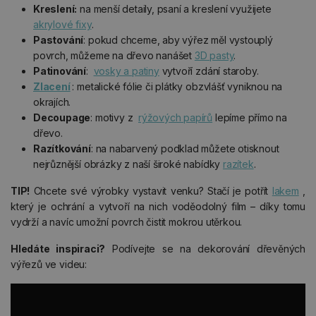
Kreslení:
na menší detaily, psaní a kreslení využijete
akrylové fixy
.
Pastování
: pokud chceme, aby výřez měl vystouplý
povrch, můžeme na dřevo nanášet
3D pasty
.
Patinování
:
vosky a patiny
vytvoří zdání staroby.
Zlacení
: metalické fólie či plátky obzvlášť vyniknou na
okrajích.
Decoupage
: motivy z
rýžových papírů
lepíme přímo na
dřevo.
Razítkování
: na nabarvený podklad můžete otisknout
nejrůznější obrázky z naší široké nabídky
razítek
.
TIP!
Chcete své výrobky vystavit venku? Stačí je potřít
lakem
,
který je ochrání a vytvoří na nich voděodolný film – díky tomu
vydrží a navíc umožní povrch čistit mokrou utěrkou.
Hledáte inspiraci?
Podívejte se na dekorování dřevěných
výřezů ve videu: