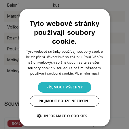
Balení
kus
Materiál
dřevo
Tyto webové stránky
Velikost
M (11-17 cm)
používají soubory
Rozměr
12 x 14 cm
cookie.
Použití
na postavení do stojánku
Tyto webové stránky používají soubory cookie
ke zlepšení uživatelského zážitku. Používáním
Motiv/téma
pro kluky
našich webových stránek souhlasíte se všemi
soubory cookie v souladu s našimi zásadami
Motivy výřezů
Pravěk a dinosauři
používání souborů cookie.
Více informací
PŘIJMOUT VŠECHNY
PŘIJMOUT POUZE NEZBYTNÉ
Související produkty
INFORMACE O COOKIES
-50%