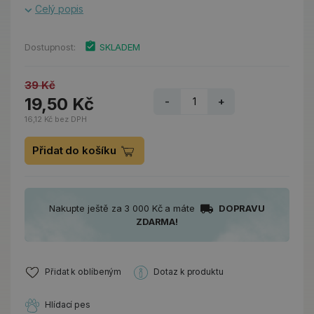
Celý popis
Dostupnost:
SKLADEM
39 Kč
19,50 Kč
-
+
16,12 Kč bez DPH
Přidat do košíku
Nakupte ještě za 3 000 Kč a máte
DOPRAVU
ZDARMA!
Přidat k oblíbeným
Dotaz k produktu
Hlídací pes