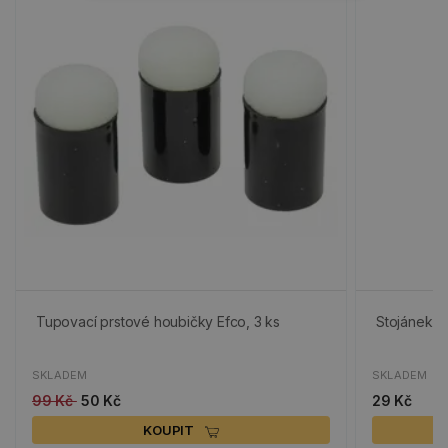
Tupovací prstové houbičky Efco, 3 ks
Stojánek n
SKLADEM
SKLADEM
99 Kč
50 Kč
29 Kč
KOUPIT