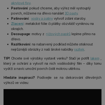
akrylové fixy
.
Pastování
: pokud chceme, aby výřez měl vystouplý
povrch, můžeme na dřevo nanášet
3D pasty
.
Patinování
:
vosky a patiny
vytvoří zdání staroby.
Zlacení
: metalické fólie či plátky obzvlášť vyniknou na
okrajích.
Decoupage
: motivy z
rýžových papírů
lepíme přímo na
dřevo.
Razítkování
: na nabarvený podklad můžete otisknout
nejrůznější obrázky z naší široké nabídky
razítek
.
TIP!
Chcete své výrobky vystavit venku? Stačí je potřít
lakem
,
který je ochrání a vytvoří na nich voděodolný film – díky tomu
vydrží a navíc umožní povrch čistit mokrou utěrkou.
Hledáte inspiraci?
Podívejte se na dekorování dřevěných
výřezů ve videu: