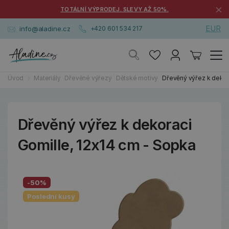
×
TOTÁLNÍ VÝPRODEJ. SLEVY AŽ 50%.
EUR
info@aladine.cz
+420 601 534 217
Úvod
Materiály
Dřevěné výřezy
Dětské motivy
Dřevěný výřez k dekor
Dřevěný výřez k dekoraci
Gomille, 12x14 cm - Sopka
-50%
Poslední kusy