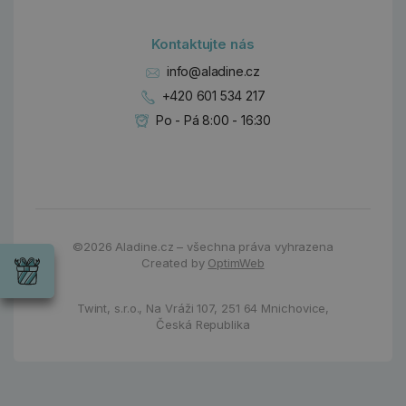
Kontaktujte nás
info@aladine.cz
+420 601 534 217
Po - Pá 8:00 - 16:30
Dárky
Wrendale
©2026
Aladine.cz – všechna práva vyhrazena
Designs
Created by
OptimWeb
Chci si vybrat
Radost pro
každou
Twint, s.r.o.,
Na Vráži 107
,
251 64 Mnichovice,
příležitost
Česká Republika