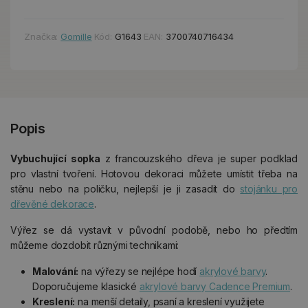
Značka:
Gomille
Kód:
G1643
EAN:
3700740716434
Popis
Vybuchující sopka
z francouzského dřeva je super podklad
pro vlastní tvoření. Hotovou dekoraci můžete umístit třeba na
stěnu nebo na poličku, nejlepší je ji zasadit do
stojánku pro
dřevěné dekorace
.
Výřez se dá vystavit v původní podobě, nebo ho předtím
můžeme dozdobit různými technikami:
Malování:
na výřezy se nejlépe hodí
akrylové barvy
.
Doporučujeme klasické
akrylové barvy Cadence Premium
.
Kreslení:
na menší detaily, psaní a kreslení využijete