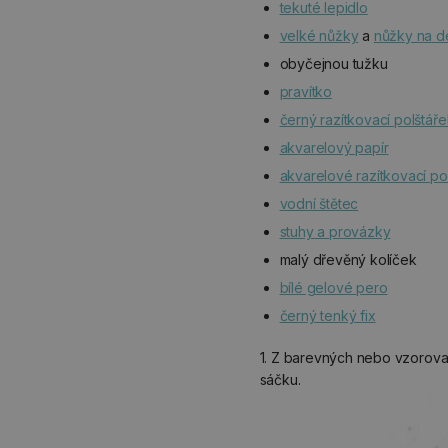
tekuté lepidlo
velké nůžky
a
nůžky na de
obyčejnou tužku
pravítko
černý razítkovací polštář
akvarelový papír
akvarelové razítkovací po
vodní štětec
stuhy a provázky
malý dřevěný kolíček
bílé gelové pero
černý tenký fix
1. Z barevných nebo vzorovaný
sáčku.