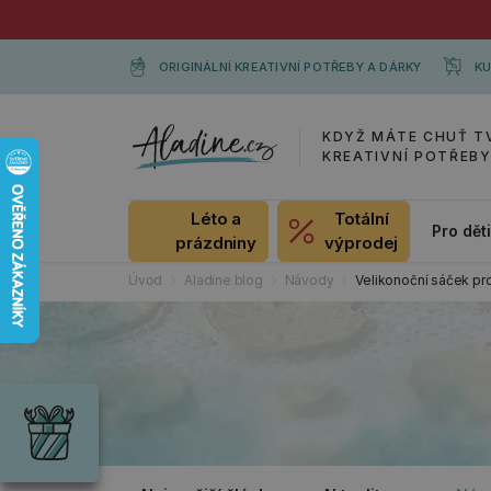
ORIGINÁLNÍ KREATIVNÍ POTŘEBY A DÁRKY
KU
KDYŽ MÁTE CHUŤ T
KREATIVNÍ POTŘEB
Léto a
Totální
Pro dět
prázdniny
výprodej
Úvod
Aladine blog
Návody
Velikonoční sáček pr
Dárky
Wrendale
Designs
Chci si vybrat
Radost pro
každou
příležitost