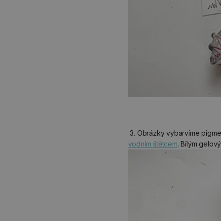
3. Obrázky vybarvíme pigmen
vodním štětcem
. Bílým gelov