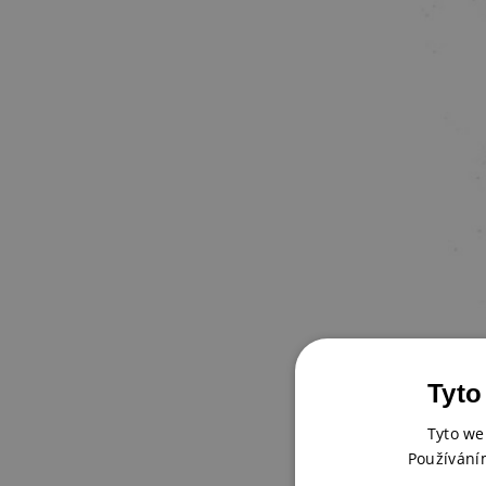
Tyto
Tyto we
Používání