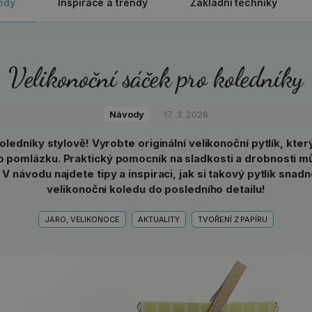
ody
Inspirace a trendy
Základní techniky
Velikonoční sáček pro koledníky
Návody
17. 3. 2026
oledníky stylově! Vyrobte originální velikonoční pytlík, kte
ro pomlázku. Praktický pomocník na sladkosti a drobnosti 
V návodu najdete tipy a inspiraci, jak si takový pytlík snadn
velikonoční koledu do posledního detailu!
JARO, VELIKONOCE
AKTUALITY
TVOŘENÍ Z PAPÍRU