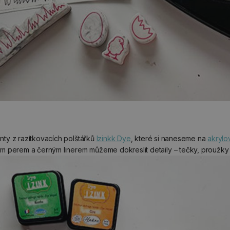
ty z razítkovacích polštářků
Izinkk Dye
, které si naneseme na
akrylo
ým perem a černým linerem můžeme dokreslit detaily – tečky, proužky