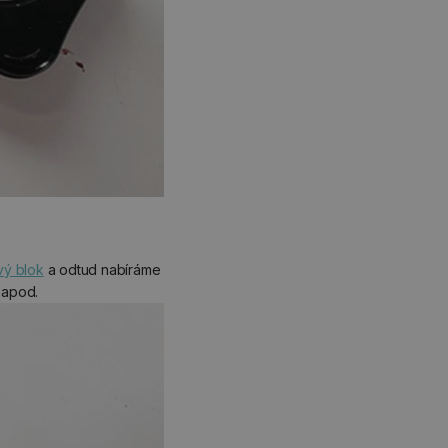
vý blok
a odtud nabíráme
 apod.