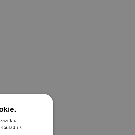
okie.
zážitku.
 souladu s