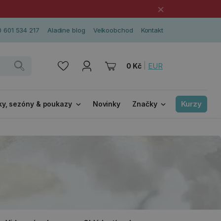
×
 601 534 217
Aladine blog
Velkoobchod
Kontakt
|
EUR
0 Kč
Kurzy
ky, sezóny & poukazy
Novinky
Značky