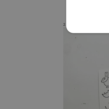
2. Narazítkujeme
velikonoční