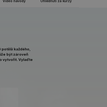
Video návody
Ohlédnutí za kurzy
rý potěší každého,
může být zároveň
o vytvořit. Vylaďte