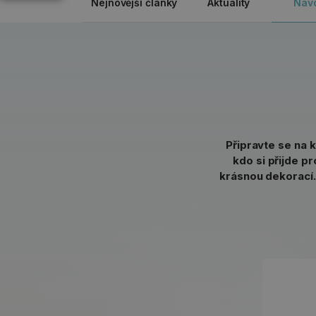
Nejnovější články
Aktuality
Náv
Připravte se na k
kdo si přijde p
krásnou dekorací. 