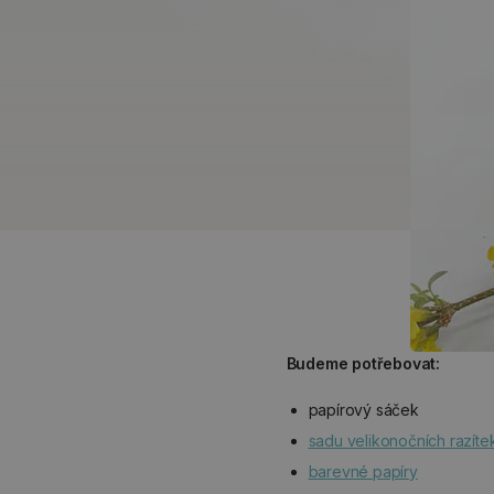
Budeme potřebovat:
papírový sáček
sadu velikonočních razíte
barevné papíry