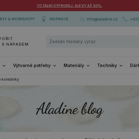
TOTÁLNÍ VÝPRODEJ. SLEVY AŽ 50%.
+420
info@aladine.cz
RZY & WORKSHOPY
INSPIRACE
VOŘIT
Y S NÁPADEM
i
Výtvarné potřeby
Materiály
Techniky
Dár
o koledníky
Aladine blog