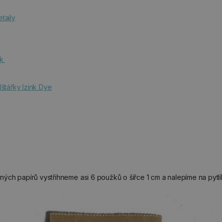
taily
ek
lštářky Izink Dye
ch papírů vystřihneme asi 6 použků o šířce 1 cm a nalepíme na pytlík.