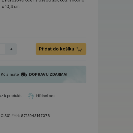
 x 10,4 cm.
+
Přidat do košíku
0 Kč a máte
DOPRAVU ZDARMA!
az k produktu
Hlídací pes
SCIS01
EAN:
8713943147078