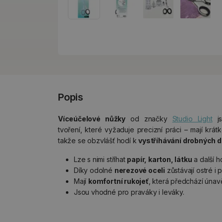
Popis
Víceúčelové nůžky
od značky
Studio Light
js
tvoření, které vyžaduje precizní práci – mají krátk
takže se obzvlášť hodí k
vystříhávání drobných d
Lze s nimi stříhat
papír, karton, látku
a další h
Díky odolné
nerezové oceli
zůstávají ostré i p
Mají
komfortní rukojeť
, která předchází únavě
Jsou vhodné pro praváky i leváky.