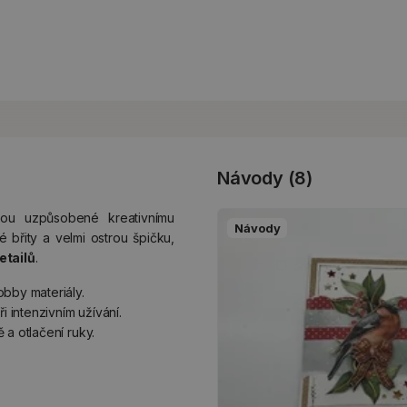
Návody (8)
ou uzpůsobené kreativnímu
Návody
é břity a velmi ostrou špičku,
etailů
.
obby materiály.
ři intenzivním užívání.
 a otlačení ruky.