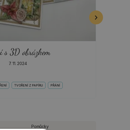
í s 3D obrázkem
7. 11. 2024
ŘENÍ
TVOŘENÍ Z PAPÍRU
PŘÁNÍ
AKTUA
Pomůcky