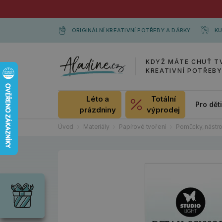
ORIGINÁLNÍ KREATIVNÍ POTŘEBY A DÁRKY
KU
KDYŽ MÁTE CHUŤ T
KREATIVNÍ POTŘEB
Léto a
Totální
Pro dět
prázdniny
výprodej
Úvod
Materiály
Papírové tvoření
Pomůcky, nástro
Dárky
Wrendale
Designs
Chci si vybrat
Radost pro
každou
příležitost