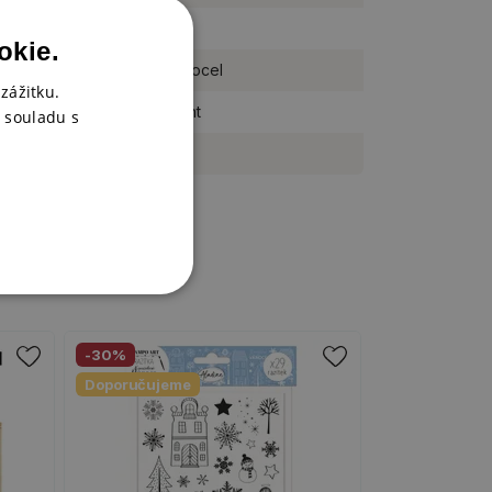
kus
okie.
nerezová ocel
zážitku.
Studio Light
 souladu s
Tools
-30%
Doporučujeme