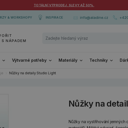
TOTÁLNÍ VÝPRODEJ. SLEVY AŽ 50%.
+420
info@aladine.cz
RZY & WORKSHOPY
INSPIRACE
VOŘIT
Y S NÁPADEM
i
Výtvarné potřeby
Materiály
Techniky
Dár
je
Nůžky na detaily Studio Light
Nůžky na detail
Nůžky na vystřihování jemných de
materiálů. Měkká rukojeť, čepel