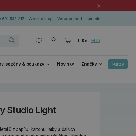
×
 601 534 217
Aladine blog
Velkoobchod
Kontakt
|
EUR
0 Kč
Kurzy
ky, sezóny & poukazy
Novinky
Značky
y Studio Light
tailů z papíru, kartonu, látky a dalších
e z nerezové oceli s ostrou špičkou. Vhodné