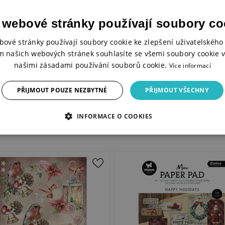
Balení
 webové stránky používají soubory co
Materiál
bové stránky používají soubory cookie ke zlepšení uživatelského 
Designér
m našich webových stránek souhlasíte se všemi soubory cookie v
našimi zásadami používání souborů cookie.
Více informací
Kolekce Studio Light
PŘIJMOUT POUZE NEZBYTNÉ
PŘIJMOUT VŠECHNY
INFORMACE O COOKIES