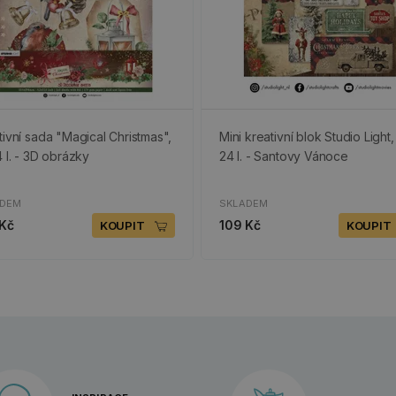
tivní sada "Magical Christmas",
Mini kreativní blok Studio Light,
4 l. - 3D obrázky
24 l. - Santovy Vánoce
ADEM
SKLADEM
 Kč
109 Kč
KOUPIT
KOUPIT