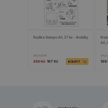
Razítka Stampo Art, 27 ks - Andělky
Krea
A4, 
SKLADEM
SKL
239 Kč
167 Kč
199
KOUPIT