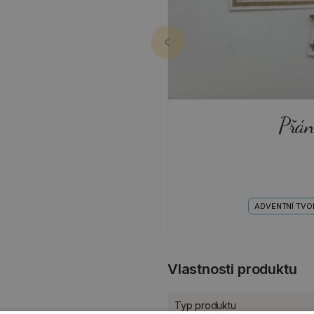
Přán
ADVENTNÍ TVO
Vlastnosti produktu
Typ produktu