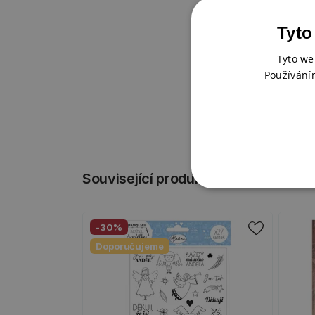
Tyto
Tyto we
Používání
Související produkty
-30%
Doporučujeme