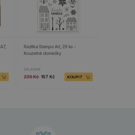
 A7,
Razítka Stampo Art, 29 ks -
Kouzelné domečky
SKLADEM
239 Kč
167 Kč
KOUPIT