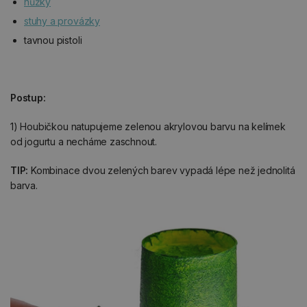
nůžky
stuhy a provázky
tavnou pistoli
Postup:
1) Houbičkou natupujeme zelenou akrylovou barvu na kelímek
od jogurtu a necháme zaschnout.
TIP:
Kombinace dvou zelených barev vypadá lépe než jednolitá
barva.