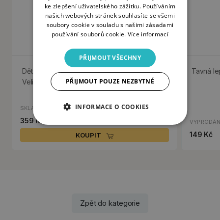
ke zlepšení uživatelského zážitku. Používáním
našich webových stránek souhlasíte se všemi
soubory cookie v souladu s našimi zásadami
používání souborů cookie.
Více informací
PŘIJMOUT VŠECHNY
Dětská razítka Stampo Minos, 43 ks - Jaro a
Tavná lep
PŘIJMOUT POUZE NEZBYTNÉ
Velikonoce
INFORMACE O COOKIES
SKLADEM
359 Kč
VYPRODÁ
149 Kč
KOUPIT
Zpět do kategorie