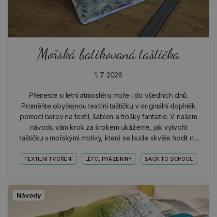
Mořská batikovaná taštička
1. 7. 2026
Přeneste si letní atmosféru moře i do všedních dnů.
Proměňte obyčejnou textilní taštičku v originální doplněk
pomocí barev na textil, šablon a trošky fantazie. V našem
návodu vám krok za krokem ukážeme, jak vytvořit
taštičku s mořskými motivy, která se bude skvěle hodit na
kosmetiku, pastelky i další drobnosti.
TEXTILNÍ TVOŘENÍ
LÉTO, PRÁZDNINY
BACK TO SCHOOL
Návody