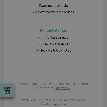
Zapomenuté heslo
Zobrazit nastavení cookies
Kontaktujte nás
info@aladine.cz
+420 601 534 217
Po - Pá 8:00 - 16:30
Dárky
©2026
Aladine.cz – všechna práva vyhrazena
Wrendale
Created by
OptimWeb
Designs
Chci si vybrat
Radost pro
každou
Twint, s.r.o.,
Na Vráži 107
,
251 64 Mnichovice,
příležitost
Česká Republika