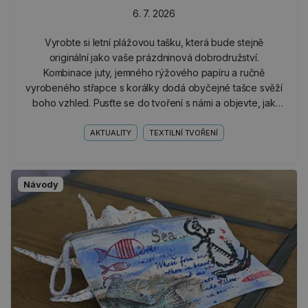
6. 7. 2026
Vyrobte si letní plážovou tašku, která bude stejně
originální jako vaše prázdninová dobrodružství.
Kombinace juty, jemného rýžového papíru a ručně
vyrobeného střapce s korálky dodá obyčejné tašce svěží
boho vzhled. Pusťte se do tvoření s námi a objevte, jak
snadno můžete vytvořit krásný a praktický doplněk na
celé…
AKTUALITY
TEXTILNÍ TVOŘENÍ
Návody