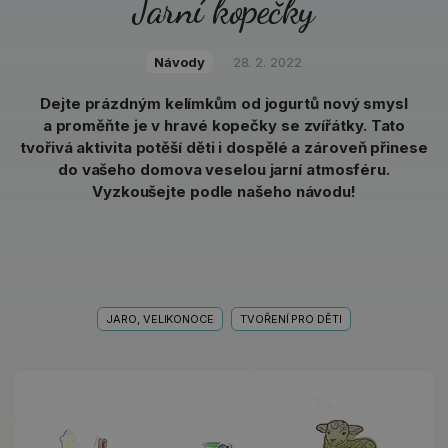
Jarní kopečky
Návody
28. 2. 2022
Dejte prázdným kelímkům od jogurtů nový smysl
a proměňte je v hravé kopečky se zvířátky. Tato
tvořivá aktivita potěší děti i dospělé a zároveň přinese
do vašeho domova veselou jarní atmosféru.
Vyzkoušejte podle našeho návodu!
JARO, VELIKONOCE
TVOŘENÍ PRO DĚTI