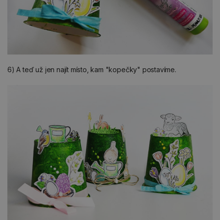
6) A teď už jen najít místo, kam "kopečky" postavíme.