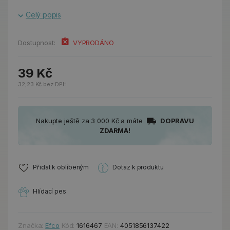
Celý popis
Dostupnost:
VYPRODÁNO
39 Kč
32,23 Kč bez DPH
Nakupte ještě za 3 000 Kč a máte
DOPRAVU
ZDARMA!
Přidat k oblíbeným
Dotaz k produktu
Hlídací pes
Značka:
Efco
Kód:
1616467
EAN:
4051856137422