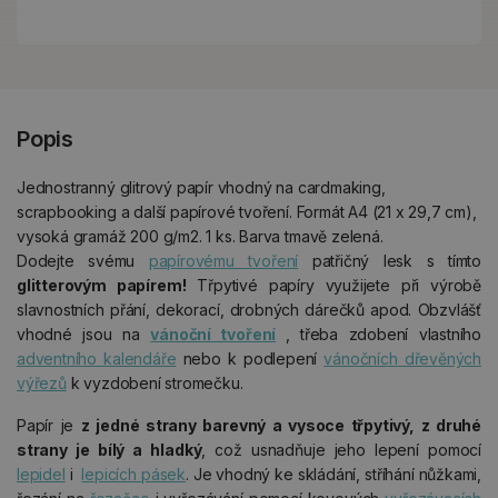
Popis
Jednostranný glitrový papír vhodný na cardmaking,
scrapbooking a další papírové tvoření. Formát A4 (21 x 29,7 cm),
vysoká gramáž 200 g/m2. 1 ks. Barva tmavě zelená.
Dodejte svému
papírovému tvoření
patřičný lesk s tímto
glitterovým papírem!
Třpytivé papíry využijete při výrobě
slavnostních přání, dekorací, drobných dárečků apod. Obzvlášť
vhodné jsou na
vánoční tvoření
, třeba zdobení vlastního
adventního kalendáře
nebo k podlepení
vánočních dřevěných
výřezů
k vyzdobení stromečku.
Papír je
z jedné strany barevný a vysoce třpytivý, z druhé
strany je bílý a hladký
, což usnadňuje jeho lepení pomocí
lepidel
i
lepicích pásek
. Je vhodný ke skládání, stříhání nůžkami,