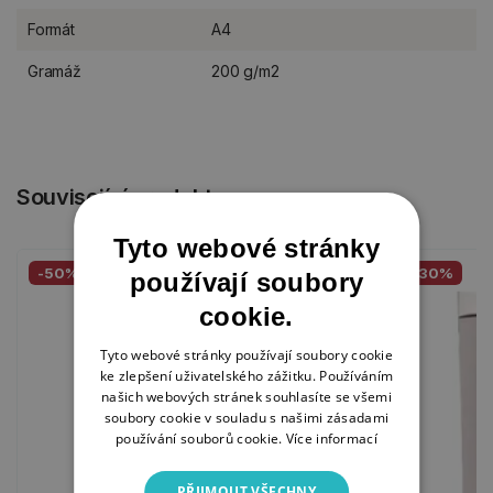
Formát
A4
Gramáž
200 g/m2
Související produkty
Tyto webové stránky
-50%
-30%
používají soubory
cookie.
Tyto webové stránky používají soubory cookie
ke zlepšení uživatelského zážitku. Používáním
našich webových stránek souhlasíte se všemi
soubory cookie v souladu s našimi zásadami
používání souborů cookie.
Více informací
PŘIJMOUT VŠECHNY