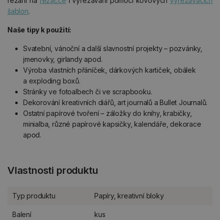
řezání na
řezačce
i vyřezávání pomocí kovových
vyřezávacích
šablon
.
Naše tipy k použití:
Svatební, vánoční a další slavnostní projekty – pozvánky,
jmenovky, girlandy apod.
Výroba vlastních přáníček, dárkových kartiček, obálek
a exploding boxů.
Stránky ve fotoalbech či ve scrapbooku.
Dekorování kreativních diářů, art journalů a Bullet Journalů.
Ostatní papírové tvoření – záložky do knihy, krabičky,
minialba, různé papírové kapsičky, kalendáře, dekorace
apod.
Vlastnosti produktu
Typ produktu
Papíry, kreativní bloky
Balení
kus